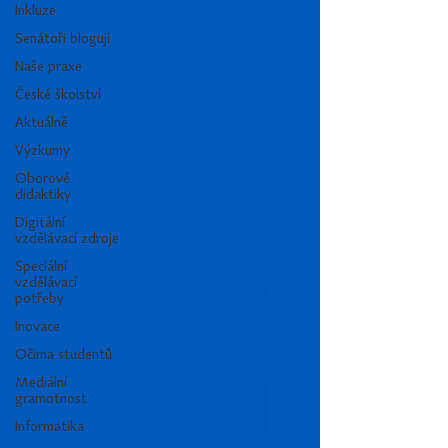
Inkluze
Senátoři blogují
Naše praxe
České školství
Aktuálně
Výzkumy
Oborové
didaktiky
Digitální
vzdělávací zdroje
Speciální
vzdělávací
potřeby
Inovace
Očima studentů
Mediální
gramotnost
Informatika