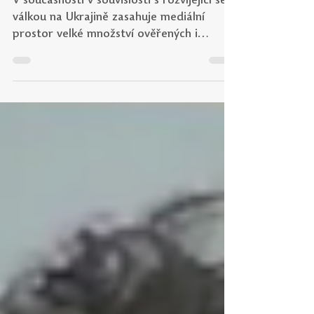
válkou na Ukrajině
V současnosti v souvislosti s rozvíjející se
válkou na Ukrajině zasahuje mediální
prostor velké množství ověřených i
neověřených...