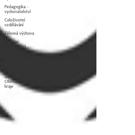
Pedagogika -
vychovatelství
Celoživotní
vzdělávání
Tělesná výchova
Finanční
gramotnost
Absolventské
příběhy
Ukrajina
Učitel roku
Olomouckého
kraje