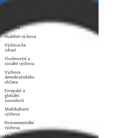
Výchova k
občanství
Člověk a příroda
Výtvarná
výchova
Hudební výchova
Výchova ke
zdraví
Osobnostní a
sociální výchova
Výchova
demokratického
občana
Evropské a
globální
souvislosti
Multikulturní
výchova
Environmentální
výchova
Mediální výchova