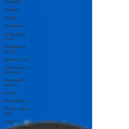
E-Bezpečí
Technika
Učitel21
Pomáháme
Pedagogická
praxe
Volnočasové
aktivity
Knihovna DVZ
Český jazyk a
literatura
Komunikační
výchova
Jazyky
Matematika
Člověk a jeho
svět
Dějepis