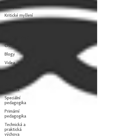
Volný čas
Kritické myšlení
Umění a
kreativita
Učitelé blogují
Osobnosti
Blogy
Videa
Vizuální
gramotnost
Dramatická
výchova
Speciální
pedagogika
Primární
pedagogika
Technická a
praktická
výchova