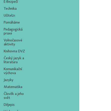
E-Bezpečí
Technika
Učitel21
Pomáháme
Pedagogická
praxe
Volnočasové
aktivity
Knihovna DVZ
Český jazyk a
literatura
Komunikační
výchova
Jazyky
Matematika
Člověk a jeho
svět
Dějepis