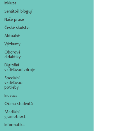
Inkluze
Senátoři blogují
Naše praxe
České školství
Aktuálně
Výzkumy
Oborové
didaktiky
Digitální
vzdělávací zdroje
Speciální
vzdělávací
potřeby
Inovace
Očima studentů
Mediální
gramotnost
Informatika