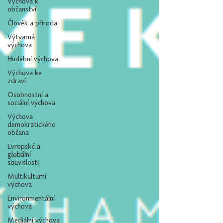
Výchova k
občanství
Člověk a příroda
Výtvarná
výchova
Hudební výchova
Výchova ke
zdraví
Osobnostní a
sociální výchova
Výchova
demokratického
občana
Evropské a
globální
souvislosti
Multikulturní
výchova
Environmentální
výchova
Mediální výchova