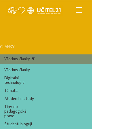
ČLÁNKY
Všechny články
Všechny články
Digitální
technologie
Témata
Moderní metody
Tipy do
pedagogické
praxe
Studenti blogují