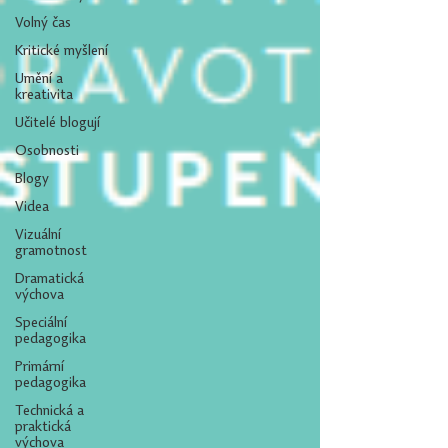
Volný čas
Kritické myšlení
Umění a
kreativita
Učitelé blogují
Osobnosti
Blogy
Videa
Vizuální
gramotnost
Dramatická
výchova
Speciální
pedagogika
Primární
pedagogika
Technická a
praktická
výchova