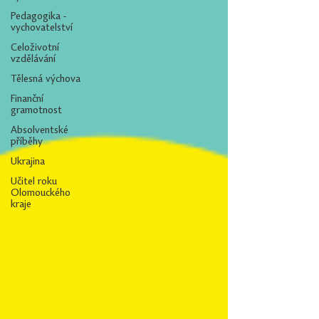
Pedagogika -
vychovatelství
Celoživotní
vzdělávání
Tělesná výchova
Finanční
gramotnost
Absolventské
příběhy
Ukrajina
Učitel roku
Olomouckého
kraje