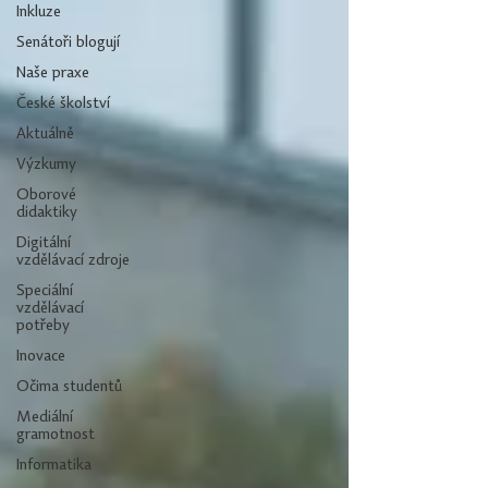
Inkluze
Senátoři blogují
Naše praxe
České školství
Aktuálně
Výzkumy
Oborové
didaktiky
Digitální
vzdělávací zdroje
Speciální
vzdělávací
potřeby
Inovace
Očima studentů
Mediální
gramotnost
Informatika