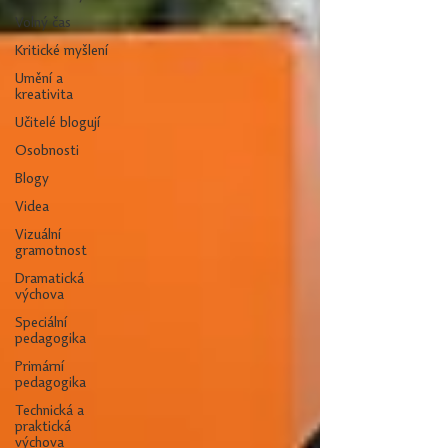
Volný čas
Kritické myšlení
Umění a
kreativita
Učitelé blogují
Osobnosti
Blogy
Videa
Vizuální
gramotnost
Dramatická
výchova
Speciální
pedagogika
Primární
pedagogika
Technická a
praktická
výchova