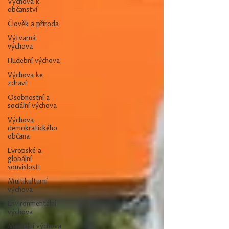
Výchova k
občanství
Člověk a příroda
Výtvarná
výchova
Hudební výchova
Výchova ke
zdraví
Osobnostní a
sociální výchova
Výchova
demokratického
občana
Evropské a
globální
souvislosti
Multikulturní
výchova
Environmentální
výchova
Mediální výchova