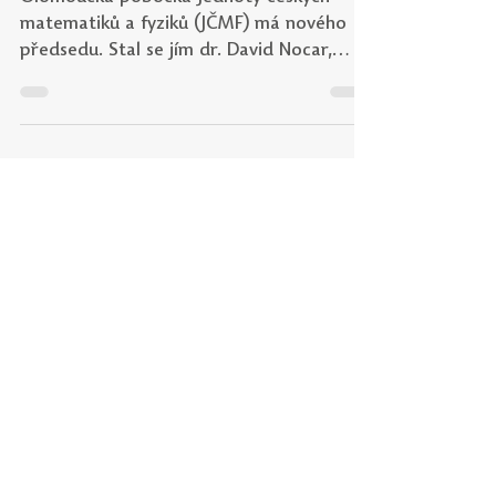
Olomoucká pobočka Jednoty českých
matematiků a fyziků (JČMF) má nového
předsedu. Stal se jím dr. David Nocar,
který působí na katedře matematiky PdF
UP. S JČMF je pevně spjat již od roku 2002
a za svou dlouholetou práci již obdržel
různá ocenění. V rozhovoru dr. Nocar
prozradil, s jakými vizemi do čela
pobočného spolku nastupuje, jak chce
propojit akademickou sféru s regionálním
školstvím a proč je pro něj klíčová právě
péče o mladé matematické talenty.
Medailonek nového před