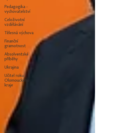
Pedagogika -
vychovatelství
Celoživotní
vzdělávání
Tělesná výchova
Finanční
gramotnost
Absolventské
příběhy
Ukrajina
Učitel roku
Olomouckého
kraje