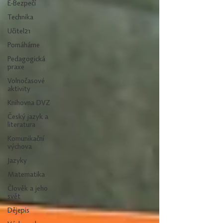
E-Bezpečí
Technika
Učitel21
Pomáháme
Pedagogická
praxe
Volnočasové
aktivity
Knihovna DVZ
Český jazyk a
literatura
Komunikační
výchova
Jazyky
Matematika
Člověk a jeho
svět
Dějepis