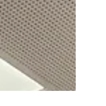
Dosavadní katedra antropologie a
zdravovědy od června 2026 působí pod
názvem katedra podpory zdraví. Nový
název představuje přirozené vyústění
dlouhodobého odborného směřování
pracoviště a přesněji vyjadřuje jeho
vzdělávací, výzkumné i expertní zaměření.
Změna názvu není pouze formální
úpravou. Odráží současné pojetí