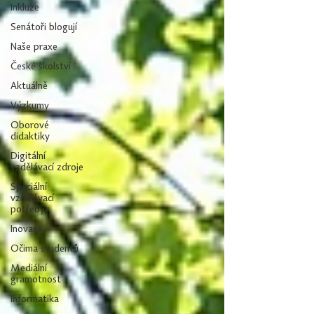
Inkluze
Senátoři blogují
Naše praxe
České školství
Aktuálně
Výzkumy
Oborové
didaktiky
Digitální
vzdělávací zdroje
Speciální
vzdělávací
potřeby
Inovace
Očima studentů
Mediální
gramotnost
Informatika