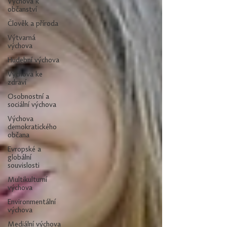
Výchova k
občanství
Člověk a příroda
Výtvarná
výchova
Hudební výchova
Výchova ke
zdraví
Osobnostní a
sociální výchova
Výchova
demokratického
občana
Evropské a
globální
souvislosti
Multikulturní
výchova
Environmentální
výchova
Mediální výchova