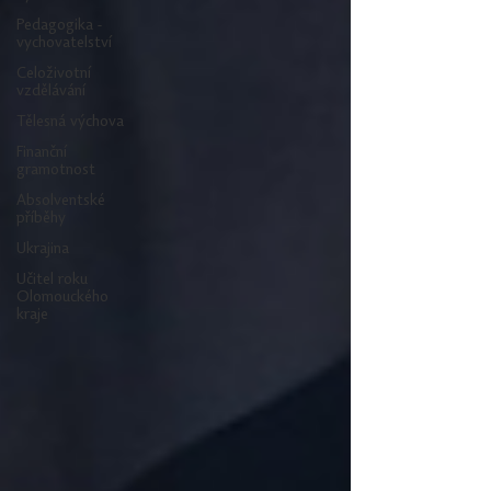
Pedagogika -
vychovatelství
Celoživotní
vzdělávání
Tělesná výchova
Finanční
gramotnost
Absolventské
příběhy
Ukrajina
Učitel roku
Olomouckého
kraje