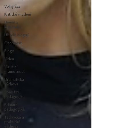
Volný čas
Kritické myšlení
Umění a
kreativita
Učitelé blogují
Osobnosti
Blogy
Videa
Vizuální
gramotnost
Dramatická
výchova
Speciální
pedagogika
Primární
pedagogika
Technická a
praktická
výchova