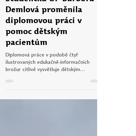
Studentka UP Barbora
Demlová proměnila
diplomovou práci v
pomoc dětským
pacientům
Diplomová práce v podobě čtyř
ilustrovaných edukačně-informačních
brožur citlivě vysvětluje dětským
pacientům, co je čeká při různých typech
vyšetření. Je ukázkovým příkladem toho,
že závěrečná práce může mít důležitý
přesah a skutečný dopad v praxi. Nedávno
ji dokončila Barbora Demlová, studentka
oboru Speciální pedagogika – poradenství
na Pedagogické fakultě UP. S cílem