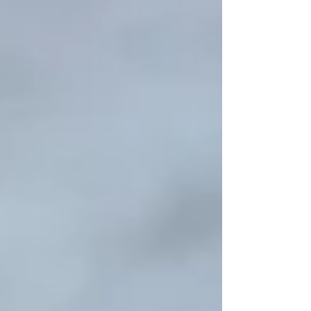
podpořit děti v náročných a obtížně
srozumitelných situacích vznikly jako
diplomový projekt čtyři ilustr