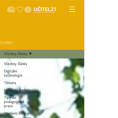
ČLÁNKY
Všechny články
Všechny články
Digitální
technologie
Témata
Moderní metody
Tipy do
pedagogické
praxe
Studenti blogují