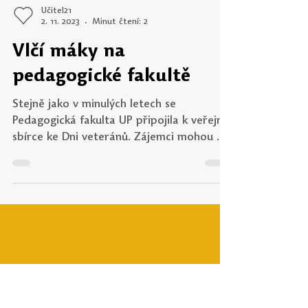
Učitel21
2. 11. 2023
Minut čtení: 2
Vlčí máky na
pedagogické fakultě
Stejně jako v minulých letech se
Pedagogická fakulta UP připojila k veřejné
sbírce ke Dni veteránů. Zájemci mohou až
do 30. listopadu...