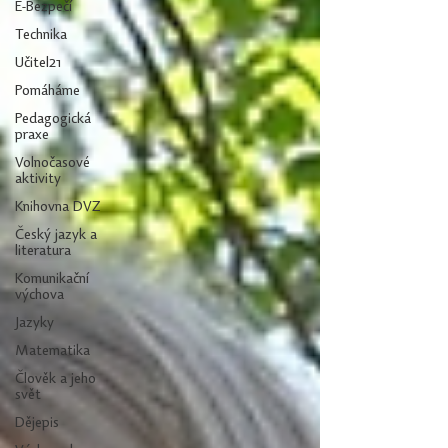
E-Bezpečí
Technika
Učitel21
Pomáháme
Pedagogická
praxe
Volnočasové
aktivity
Knihovna DVZ
Český jazyk a
literatura
Komunikační
výchova
Jazyky
Matematika
Člověk a jeho
svět
Dějepis