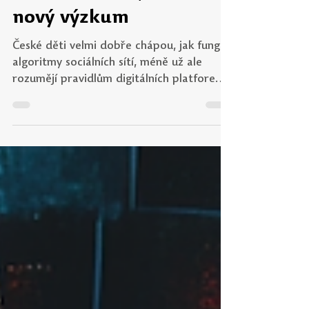
11. 6.
Minut čtení: 3
Část dětí se svěřuje AI
více než lidem, ukázal
nový výzkum
České děti velmi dobře chápou, jak fungují
algoritmy sociálních sítí, méně už ale
rozumějí pravidlům digitálních platforem
a právním souvislostem online prostředí.
Významnou roli v jejich životech navíc
začínají hrát AI chatboti, kterým se část
dětí svěřuje s osobními či intimními
tématy. Vyplývá to z nové části výzkumu
Čeští žáci v online světě 2025, který
zveřejnilo Safer Internet Centrum ČR (SIC
ČR) ve spolupráci s Univerzitou Palackého
u příležitosti 66. ročníku Zlín Film