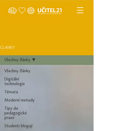
ČLÁNKY
Všechny články
Všechny články
Digitální
technologie
Témata
Moderní metody
Tipy do
pedagogické
praxe
Studenti blogují