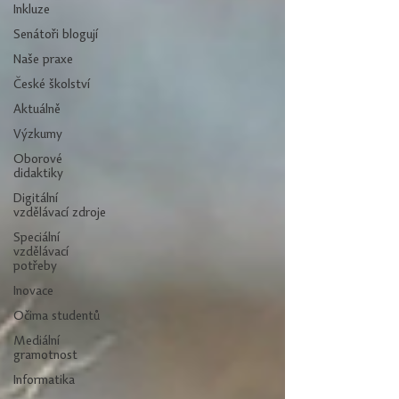
Inkluze
Senátoři blogují
Naše praxe
České školství
Aktuálně
Výzkumy
Oborové
didaktiky
Digitální
vzdělávací zdroje
Speciální
vzdělávací
potřeby
Inovace
Očima studentů
Mediální
gramotnost
Informatika