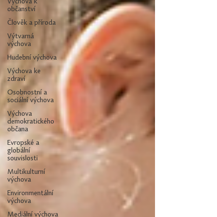
Výchova k
občanství
Člověk a příroda
Výtvarná
výchova
Hudební výchova
Výchova ke
zdraví
Osobnostní a
sociální výchova
Výchova
demokratického
občana
Evropské a
globální
souvislosti
Multikulturní
výchova
Environmentální
výchova
Mediální výchova