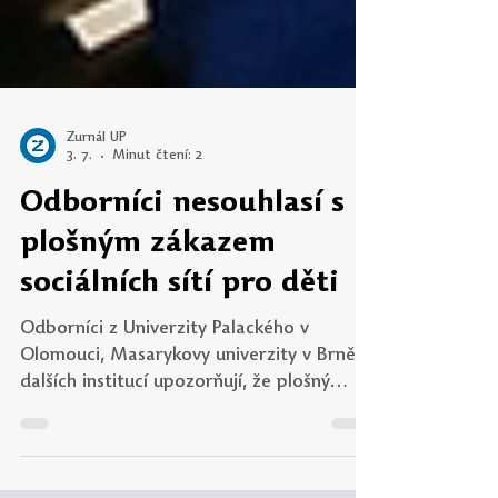
Žurnál UP
3. 7.
Minut čtení: 2
Odborníci nesouhlasí s
plošným zákazem
sociálních sítí pro děti
Odborníci z Univerzity Palackého v
Olomouci, Masarykovy univerzity v Brně a
dalších institucí upozorňují, že plošný
zákaz sociálních sítí pro děti do 15 či 16 let
nepředstavuje účinné řešení rizik