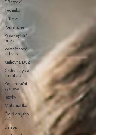
E-Bezpečí
Technika
Učitel21
Pomáháme
Pedagogická
praxe
Volnočasové
aktivity
Knihovna DVZ
Český jazyk a
literatura
Komunikační
výchova
Jazyky
Matematika
Člověk a jeho
svět
Dějepis