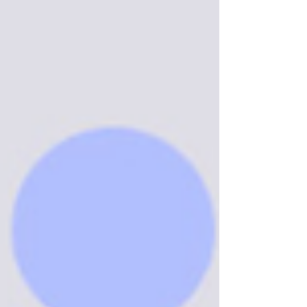
spojených s online prostředím. Namísto
zákazů doporučují posílit odpovědnost
digitálních platforem, podporu rodičů a
rozvoj mediální a digitální gramotnosti.
Debata o možném zákazu sociálních sítí
pro děti do 15 nebo 16 let nabírá na
intenzitě. Skupina odborníků z oblasti
psychologi