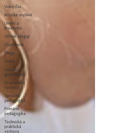
Volný čas
Kritické myšlení
Umění a
kreativita
Učitelé blogují
Osobnosti
Blogy
Videa
Vizuální
gramotnost
Dramatická
výchova
Speciální
pedagogika
Primární
pedagogika
Technická a
praktická
výchova