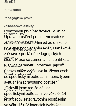
Učitel21
Pomáháme
Pedagogická praxe
Volnočasové aktivity
Pomyslnou první vlaštovkou je kniha 
Knihovna DVZ
Úprava prostředí pohledem osob se 
Český jazyk a literatura
zdravotním postižením od autorského 
kolektivu pod vedením Adély Hanákové 
Komunikační výchova
z ústavu speciálněpedagogických 
Jazyky
studií. Práce se zaměřila na identifikaci 
různých parametrů prostředí, jejichž 
Matematika
úprava může zvýšit kvalitu života osob 
Člověk a jeho svět
se specifickými potřebami napříč typem 
a stupněm zdravotního postižení. 
Dějepis
„Oslovili jsme rodiče dětí se 
Výchova k občanství
specifickými potřebami ve věku 0–14 
Člověk a příroda
let a osoby se zdravotním postižením 
ve věku 15+. V intencích fyzických 