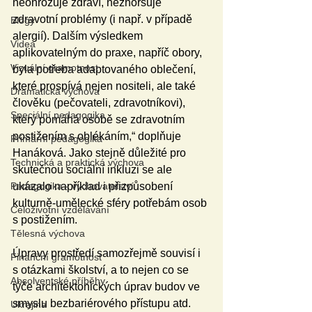
neohrožuje zdraví, nezhoršuje 
zdravotní problémy (i např. v případě 
Blogy
alergií). Dalším výsledkem 
Videa
aplikovatelným do praxe, napříč obory, 
Vizuální gramotnost
byla potřeba adaptovaného oblečení, 
které prospívá nejen nositeli, ale také 
Dramatická výchova
člověku (pečovateli, zdravotníkovi), 
Speciální pedagogika
který pomáhá osobě se zdravotním 
postižením s oblékáním,“ doplňuje 
Primární pedagogika
Hanáková. Jako stejně důležité pro 
Technická a praktická výchova
skutečnou sociální inkluzi se ale 
ukázalo například i přizpůsobení 
Pedagogika - vychovatelství
kulturně-umělecké sféry potřebám osob 
Celoživotní vzdělávání
s postižením.
Tělesná výchova
Úpravy prostředí samozřejmě souvisí i 
Finanční gramotnost
s otázkami školství, a to nejen co se 
Absolventské příběhy
týče architektonických úprav budov ve 
smyslu bezbariérového přístupu atd. 
Ukrajina