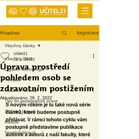
Registrace
Příspěvek
Všechny články
Učitel21
Všechny články
12. 1. 2022
Úprava prostředí
Digitální technologie
pohledem osob se
Témata
zdravotním postižením
Moderní metody
Aktualizováno:
26. 2. 2022
Tipy do pedagogické praxe
S novým rokem je tu také nová série 
Studenti blogují
článků, které budeme postupně 
přidávat. V rámci tohoto cyklu vám 
Inkluze
postupně představíme publikace 
Senátoři blogují
autorek a autorů z naší fakulty, které 