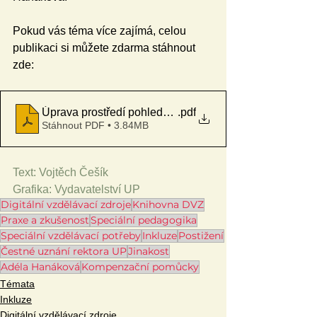
Pokud vás téma více zajímá, celou 
publikaci si můžete zdarma stáhnout 
zde:
Úprava prostředí pohledem osob se zdravotním postiž
.pdf
Stáhnout PDF • 3.84MB
Text: Vojtěch Češík
Grafika: Vydavatelství UP
Digitální vzdělávací zdroje
Knihovna DVZ
Praxe a zkušenost
Speciální pedagogika
Speciální vzdělávací potřeby
Inkluze
Postižení
Čestné uznání rektora UP
Jinakost
Adéla Hanáková
Kompenzační pomůcky
Témata
Inkluze
Digitální vzdělávací zdroje