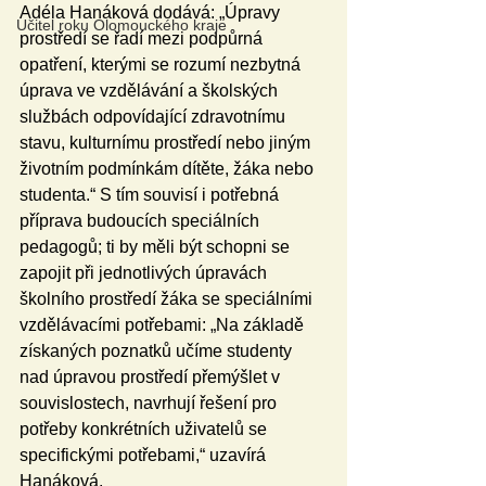
Adéla Hanáková dodává: „Úpravy 
Učitel roku Olomouckého kraje
prostředí se řadí mezi podpůrná 
opatření, kterými se rozumí nezbytná 
úprava ve vzdělávání a školských 
službách odpovídající zdravotnímu 
stavu, kulturnímu prostředí nebo jiným 
životním podmínkám dítěte, žáka nebo 
studenta.“ S tím souvisí i potřebná 
příprava budoucích speciálních 
pedagogů; ti by měli být schopni se 
zapojit při jednotlivých úpravách 
školního prostředí žáka se speciálními 
vzdělávacími potřebami: „Na základě 
získaných poznatků učíme studenty 
nad úpravou prostředí přemýšlet v 
souvislostech, navrhují řešení pro 
potřeby konkrétních uživatelů se 
specifickými potřebami,“ uzavírá 
Hanáková.