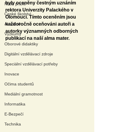
byly oceněny čestným uznáním 
Naše praxe
rektora Univerzity Palackého v 
České školství
Olomouci. Tímto oceněním jsou 
Aktuálně
každoročně oceňováni autoři a 
autorky významných odborných 
Výzkumy
publikací na naší alma mater.
Oborové didaktiky
Digitální vzdělávací zdroje
Speciální vzdělávací potřeby
Inovace
Očima studentů
Mediální gramotnost
Informatika
E-Bezpečí
Technika