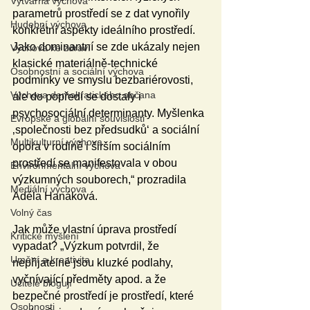
Výtvarná výchova
parametrů prostředí se z dat vynořily 
Hudební výchova
konkrétní aspekty ideálního prostředí. 
Jako dominantní se zde ukázaly nejen 
Výchova ke zdraví
klasické materiálně-technické 
Osobnostní a sociální výchova
podmínky ve smyslu bezbariérovosti, 
Výchova demokratického občana
ale do popředí se dostaly i 
psychosociální determinanty. Myšlenka 
Evropské a globální souvislosti
‚společnosti bez předsudků‘ a sociální 
Multikulturní výchova
opora v rodině i širším sociálním 
prostředí se manifestovala v obou 
Environmentální výchova
výzkumných souborech,“ prozradila 
Mediální výchova
Adéla Hanáková.
Volný čas
Jak může vlastní úprava prostředí 
Kritické myšlení
vypadat? „Výzkum potvrdil, že 
Umění a kreativita
nepřijatelné jsou kluzké podlahy, 
vyčnívající předměty apod. a že 
Učitelé blogují
bezpečné prostředí je prostředí, které 
Osobnosti