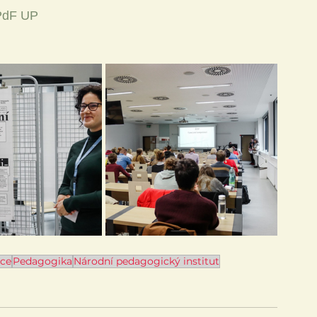
 PdF UP
ce
Pedagogika
Národní pedagogický institut