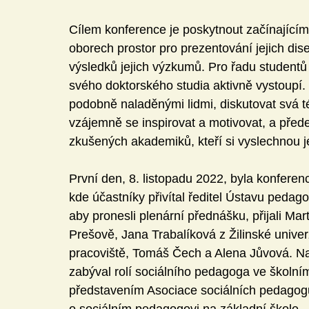
Cílem konference je poskytnout začínajíc
oborech prostor pro prezentování jejich dise
výsledků jejich výzkumů. Pro řadu studentů 
svého doktorského studia aktivně vystoupí.
podobně naladěnými lidmi, diskutovat svá té
vzájemně se inspirovat a motivovat, a pře
zkušených akademiků, kteří si vyslechnou j
První den, 8. listopadu 2022, byla konferen
kde účastníky přivítal ředitel Ústavu pedago
aby pronesli plenární přednášku, přijali Mar
Prešově, Jana Trabalíková z Žilinské univerz
pracoviště, Tomáš Čech a Alena Jůvová. Na
zabýval rolí sociálního pedagoga ve školním
představením Asociace sociálních pedagog