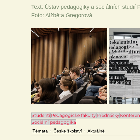
Text: Ústav pedagogiky a sociálních studií
Foto: Alžběta Gregorová
Studenti
Pedagogické fakulty
Přednášky
Konferen
Sociální pedagogika
Témata
České školství
Aktuálně