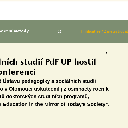
TÉMATA
KNIHOVNA ZDROJŮ
BLOGY
OČIMA STUD
Přihlásit se / Zaregistrova
derní metody
kluze
ních studií PdF UP hostil
onferenci
Aktuálně
Výzkumy
ě Ústavu pedagogiky a sociálních studií 
o v Olomouci uskutečnil již osmnáctý ročník 
ů doktorských studijních programů, 
 Education in the Mirror of Today's Society“.
udentů