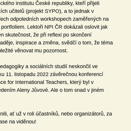
ého institutu České republiky, kteří přijeli 
ch učitelů (projekt SYPO), a to jednak v 
třech odpoledních workshopech zaměřených na 
 portfoliem. Lektoři NPI ČR dokázali oslovit jak 
n skutečnost, že při reflexi po skončení 
naděje, inspirace a změna, svědčí o tom, že téma 
důležité věnovat mu pozornost.
dagogiky a sociálních studií neskončil ve 
ku 11. listopadu 2022 závěrečnou konferencí 
 for International Teachers, který byl v 
edením Aleny Jůvové. Ale o tom snad v jiném 
li, ať už v roli účastníků, nebo organizátorů, za 
ase na viděnou!