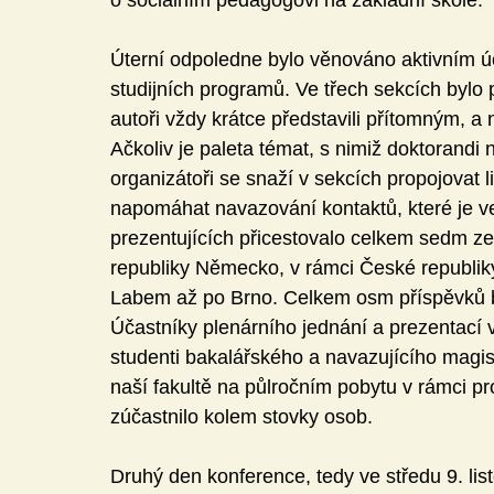
o sociálním pedagogovi na základní škole.
Úterní odpoledne bylo věnováno aktivním 
studijních programů. Ve třech sekcích bylo p
autoři vždy krátce představili přítomným, a 
Ačkoliv je paleta témat, s nimiž doktorandi 
organizátoři se snaží v sekcích propojovat
napomáhat navazování kontaktů, které je ve v
prezentujících přicestovalo celkem sedm ze
republiky Německo, v rámci České republiky
Labem až po Brno. Celkem osm příspěvků b
Účastníky plenárního jednání a prezentací v
studenti bakalářského a navazujícího magist
naší fakultě na půlročním pobytu v rámci 
zúčastnilo kolem stovky osob.
Druhý den konference, tedy ve středu 9. li