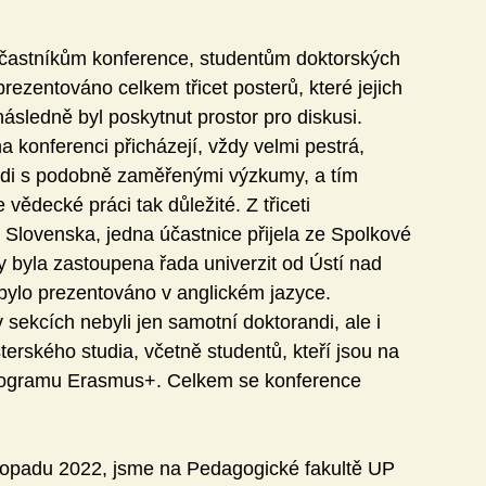
účastníkům konference, studentům doktorských 
rezentováno celkem třicet posterů, které jejich 
následně byl poskytnut prostor pro diskusi. 
na konferenci přicházejí, vždy velmi pestrá, 
 lidi s podobně zaměřenými výzkumy, a tím 
ědecké práci tak důležité. Z třiceti 
 Slovenska, jedna účastnice přijela ze Spolkové 
 byla zastoupena řada univerzit od Ústí nad 
ylo prezentováno v anglickém jazyce. 
 sekcích nebyli jen samotní doktorandi, ale i 
erského studia, včetně studentů, kteří jsou na 
programu Erasmus+. Celkem se konference 
stopadu 2022, jsme na Pedagogické fakultě UP 