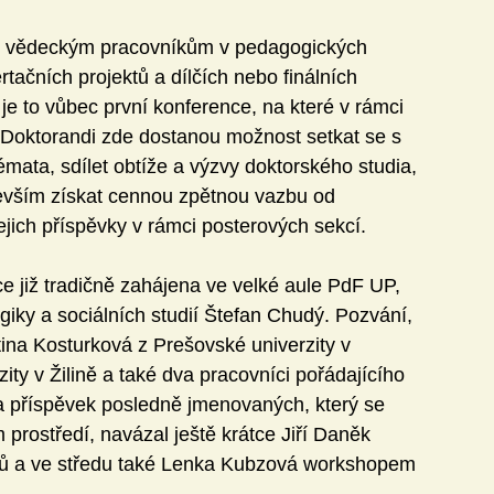
ím vědeckým pracovníkům v pedagogických 
rtačních projektů a dílčích nebo finálních 
je to vůbec první konference, na které v rámci 
 Doktorandi zde dostanou možnost setkat se s 
mata, sdílet obtíže a výzvy doktorského studia, 
devším získat cennou zpětnou vazbu od 
ejich příspěvky v rámci posterových sekcí.
ce již tradičně zahájena ve velké aule PdF UP, 
giky a sociálních studií Štefan Chudý. Pozvání, 
tina Kosturková z Prešovské univerzity v 
ity v Žilině a také dva pracovníci pořádajícího 
 příspěvek posledně jmenovaných, který se 
 prostředí, navázal ještě krátce Jiří Daněk 
ů a ve středu také Lenka Kubzová workshopem 