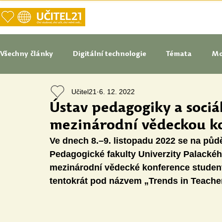
DOMŮ
NAŠE VIZE UČITELSTVÍ
Všechny články
Digitální technologie
Témata
Mo
Učitel21
6. 12. 2022
Tipy do pedagogické praxe
Studenti blogují
In
Ústav pedagogiky a sociál
mezinárodní vědeckou k
Senátoři blogují
Naše praxe
České školství
Ve dnech 8.–9. listopadu 2022 se na půd
Pedagogické fakulty Univerzity Palackéh
mezinárodní vědecké konference student
Oborové didaktiky
Digitální vzdělávací zdroje
tentokrát pod názvem „Trends in Teacher
Speciální vzdělávací potřeby
Inovace
Očima st