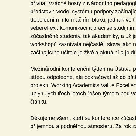
přivítali vzácné hosty z Národního pedagogick
představit Model systému podpory začínající
dopoledním informačním bloku, jednak ve 
sebereflexi, komunikaci a práci se studijním
zúčastněné studenty, tak akademiky, a už je
workshopů zaznívala nejčastěji slova jako 
začínajícího učitele je živé a aktuální a je 
Mezinárodní konferenční týden na Ústavu pe
středu odpoledne, ale pokračoval až do pát
projektu Working Academics Value Excellence
uplynulých třech letech řešen týmem pod v
článku.
Děkujeme všem, kteří se konference zúčastni
příjemnou a podnětnou atmosféru. Za rok z