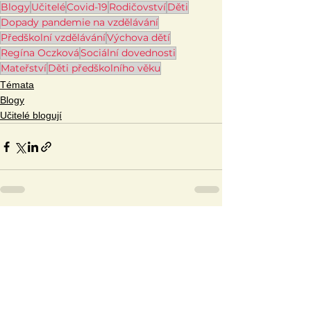
Blogy
Učitelé
Covid-19
Rodičovství
Děti
Dopady pandemie na vzdělávání
Předškolní vzdělávání
Výchova dětí
Regína Oczková
Sociální dovednosti
Mateřství
Děti předškolního věku
Témata
Blogy
Učitelé blogují
Zobrazit vše
Související příspěvky