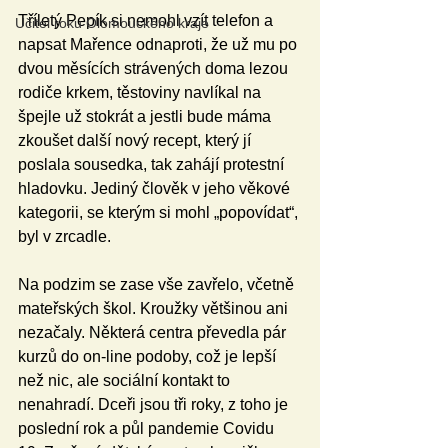
Tříletý Pepík si nemohl vzít telefon a 
Učitel roku Olomouckého kraje
napsat Mařence odnaproti, že už mu po 
dvou měsících strávených doma lezou 
rodiče krkem, těstoviny navlíkal na 
špejle už stokrát a jestli bude máma 
zkoušet další nový recept, který jí 
poslala sousedka, tak zahájí protestní 
hladovku. Jediný člověk v jeho věkové 
kategorii, se kterým si mohl „popovídat“, 
byl v zrcadle.
Na podzim se zase vše zavřelo, včetně 
mateřských škol. Kroužky většinou ani 
nezačaly. Některá centra převedla pár 
kurzů do on-line podoby, což je lepší 
než nic, ale sociální kontakt to 
nenahradí. Dceři jsou tři roky, z toho je 
poslední rok a půl pandemie Covidu 