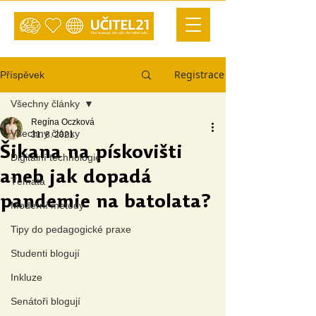
Registrace
Příspěvek
Všechny články
Regína Oczková
Všechny články
31. 8. 2021
Šikana na pískovišti
Digitální technologie
aneb jak dopadá
Témata
pandemie na batolata?
Moderní metody
Tipy do pedagogické praxe
Studenti blogují
Inkluze
Senátoři blogují