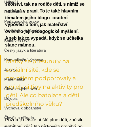
Učitel21
školství, tak na rodiče dětí, s nimiž se 
setkává v praxi. To je také hlavním 
Pomáháme
tématem jejího blogu: osobní 
Pedagogická praxe
výpověď o tom, jak mateřství 
Volnočasové aktivity
ovlivnilo její pedagogické myšlení. 
Aneb jak to vypadá, když se učitelka 
Knihovna DVZ
stane mámou.
Český jazyk a literatura
Komunikační výchova
Matky se přesunuly na 
sociální sítě, kde se 
Jazyky
navzájem podporovaly a 
Matematika
sdílely si tipy na aktivity pro 
Člověk a jeho svět
děti. Ale co batolata a děti 
Dějepis
předškolního věku?
Výchova k občanství
Člověk a příroda
Pozoruji dětské hřiště plné dětí, zběsile 
pobíhají, křičí. Na pískovišti probíhá boj 