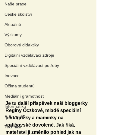
Naše praxe
České školství
Aktuálně
Výzkumy
Oborové didaktiky
Digitální vzdělávací zdroje
Speciální vzdělávací potřeby
Inovace
Očima studentů
Mediální gramotnost
Je tu další příspěvek naší bloggerky 
Informatika
Regíny Oczkové, mladé speciální 
E-Bezpečí
pedagožky a maminky na 
rodičovské dovolené. Jak říká, 
Technika
mateřství jí změnilo pohled jak na 