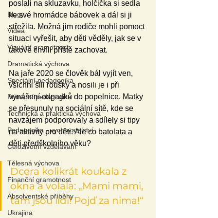
poslali na skluzavku, holčička si sedla 
Blogy
ke své hromádce bábovek a dál si ji 
střežila. Možná jim rodiče mohli pomoct 
Videa
situaci vyřešit, aby děti věděly, jak se v 
Vizuální gramotnost
takové chvíli příště zachovat.
Dramatická výchova
Na jaře 2020 se člověk bál vyjít ven, 
Speciální pedagogika
všichni šili roušky a nosili je i při 
vynášení odpadků do popelnice. Matky 
Primární pedagogika
se přesunuly na sociální sítě, kde se 
Technická a praktická výchova
navzájem podporovaly a sdílely si tipy 
Pedagogika - vychovatelství
na aktivity pro děti. Ale co batolata a 
děti předškolního věku?
Celoživotní vzdělávání
Tělesná výchova
Dcera kolikrát koukala z 
Finanční gramotnost
okna a volala: „Mami mami, 
Absolventské příběhy
tam jsou lidi! Pojď za nima!“ 
Ukrajina