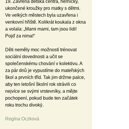
19. Zavřená dětská centra, herničky, 
ukončené kroužky pro matky s dětmi. 
Ve velkých městech byla uzavřena i 
venkovní hřiště. Kolikrát koukala z okna 
a volala: „Mami mami, tam jsou lidi! 
Pojď za nima!“ 
Děti neměly moc možností trénovat 
sociální dovednosti a učit se 
společenskému chování v kolektivu. A 
za pár dnů je vypustíme do mateřských 
škol a prvních tříd. Tak jim držme palce, 
aby ten letošní školní rok strávili co 
nejvíce se svými vrstevníky, a mějte 
pochopení, pokud bude ten začátek 
roku trochu divoký. 
Regína Oczková