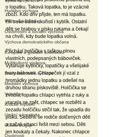
Výtvarná výchova
o lopatku. Taková lopatka, to je vzácné 
Hudební výchova
zboží. Kdo dřív přijde, ten má lopatku. 
Výchova ke zdraví
Při troše štěstí ukořistí i kyblík. Ostatní 
děti se hrabou v písku rukama a čekají 
Osobnostní a sociální výchova
na chvíli, kdy bude lopatka volná. 
Výchova demokratického občana
Přichází holčička s taškou plnou 
Evropské a globální souvislosti
vlastních, podepsaných báboviček. 
Multikulturní výchova
Vytahuje kyblíčky, lopatičky a všelijaké 
tvary bábovek. Chlapeček jí vzal z 
Environmentální výchova
hromádky jednu lopatku a odešel na 
Mediální výchova
druhou stranu pískoviště. Holčička se 
Volný čas
zvedla, lopatku chlapci vytrhla z ruky a 
vracela se zpět, chlapec se rozběhl a 
Kritické myšlení
zezadu holčičku strčil tak, že upadla do 
Umění a kreativita
písku. Seběhli se rodiče dotčených dětí 
a začali situaci řešit mezi sebou. Děti 
Učitelé blogují
jen koukaly a čekaly. Nakonec chlapce 
Osobnosti