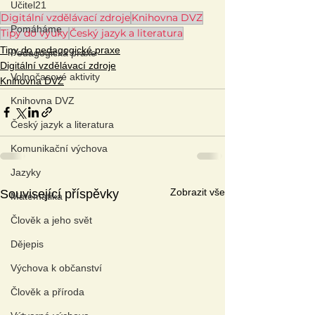
Učitel21
Digitální vzdělávací zdroje
Knihovna DVZ
Pomáháme
Tipy do výuky
Český jazyk a literatura
Tipy do pedagogické praxe
Pedagogická praxe
Digitální vzdělávací zdroje
Volnočasové aktivity
Knihovna DVZ
Knihovna DVZ
Český jazyk a literatura
Komunikační výchova
Jazyky
Zobrazit vše
Související příspěvky
Matematika
Člověk a jeho svět
Dějepis
Výchova k občanství
Člověk a příroda