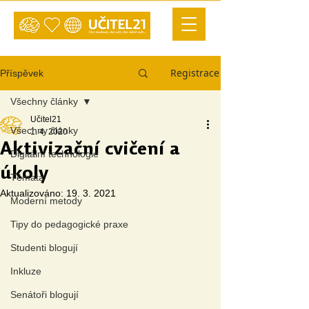
Registrace
Příspěvek
Všechny články
Učitel21
Všechny články
1. 4. 2020
Aktivizační cvičení a
Digitální technologie
úkoly
Témata
Aktualizováno:
19. 3. 2021
Moderní metody
Tipy do pedagogické praxe
Studenti blogují
Inkluze
Senátoři blogují