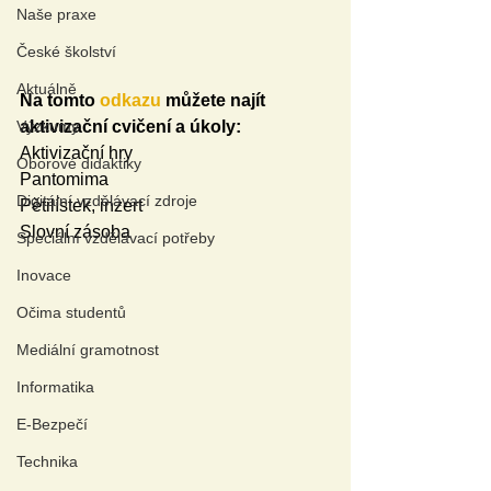
Naše praxe
České školství
Aktuálně
Na tomto 
odkazu
 můžete najít 
Výzkumy
aktivizační cvičení a úkoly:
Aktivizační hry
Oborové didaktiky
Pantomima
Digitální vzdělávací zdroje
Pětilístek, inzert
Slovní zásoba
Speciální vzdělávací potřeby
Inovace
Očima studentů
Mediální gramotnost
Informatika
E-Bezpečí
Technika