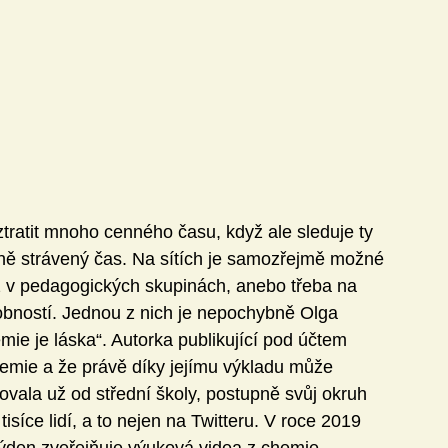
tratit mnoho cenného času, když ale sleduje ty 
ečně strávený čas. Na sítích je samozřejmě možné 
ž v pedagogických skupinách, anebo třeba na 
obností. Jednou z nich je nepochybně Olga 
mie je láska“. Autorka publikující pod účtem 
emie a že právě díky jejímu výkladu může 
vala už od střední školy, postupně svůj okruh 
í tisíce lidí, a to nejen na Twitteru. V roce 2019 
týden zveřejňuje výuková videa z chemie. 