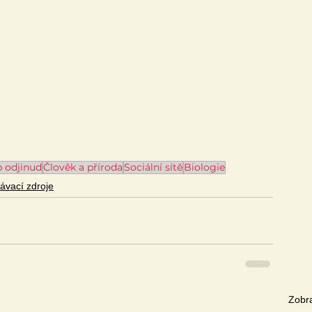
p odjinud
Člověk a příroda
Sociální sítě
Biologie
lávací zdroje
Zobra