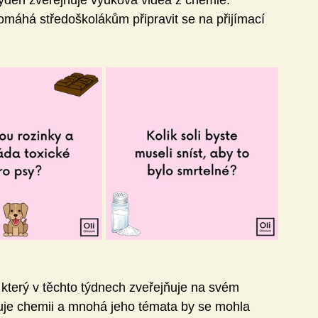
omáhá středoškolákům připravit se na přijímací 
 který v těchto týdnech zveřejňuje na svém 
izuje chemii a mnohá jeho témata by se mohla 