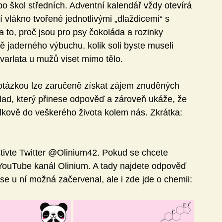
bo škol středních. Adventní kalendář vždy otevírá 
 vlákno tvořené jednotlivými „dlaždicemi“ s 
a to, proč jsou pro psy čokoláda a rozinky 
dě jaderného výbuchu, kolik soli byste museli 
varlata u mužů viset mimo tělo. 
tázkou lze zaručeně získat zájem znuděných 
lad, který přinese odpověď a zároveň ukáže, že 
lkově do veškerého života kolem nás. Zkrátka: 
tivte Twitter @Olinium42. Pokud se chcete 
 YouTube kanál Olinium. A tady najdete odpověď 
e u ní možná začervenal, ale i zde jde o chemii: