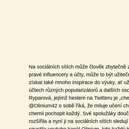
Na sociálních sítích může člověk zbytečně z
pravé influencery a účty, může to být užit
získat také mnoho inspirace do výuky, ať u
účtech různých popularizátorů a dalších os
Ryparová, jejímž heslem na Twitteru je „che
@Olinium42 o sobě říká, že miluje učení ch
chemii pochopit každý. Své spolužáky doučo
rozšířila a nyní ji na sociálních sítích sleduj
spustila youtube kanál Olinium, kde každý 