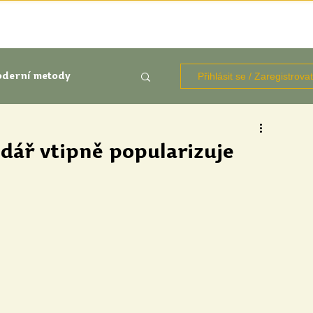
TÉMATA
KNIHOVNA ZDROJŮ
BLOGY
OČIMA STUD
Přihlásit se / Zaregistrova
derní metody
kluze
dář vtipně popularizuje
Aktuálně
Výzkumy
udentů