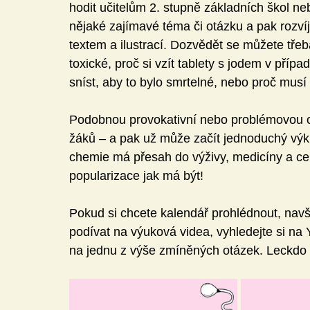
hodit učitelům 2. stupně základních škol ne
nějaké zajímavé téma či otázku a pak rozvíjí
textem a ilustrací. Dozvědět se můžete třeb
toxické, proč si vzít tablety s jodem v přípa
sníst, aby to bylo smrtelné, nebo proč musí 
Podobnou provokativní nebo problémovou o
žáků – a pak už může začít jednoduchý výk
chemie má přesah do výživy, medicíny a ce
popularizace jak má být!
Pokud si chcete kalendář prohlédnout, navš
podívat na výuková videa, vyhledejte si na
na jednu z výše zmíněných otázek. Leckdo s