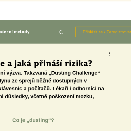
TÉMATA
KNIHOVNA ZDROJŮ
BLOGY
OČIMA STUD
Přihlásit se / Zaregistrova
derní metody
kluze
e a jaká přináší rizika?
lní výzva. Takzvaná „Dusting Challenge“ 
Aktuálně
Výzkumy
lynu ze sprejů běžně dostupných v 
lávesnic a počítačů. Lékaři i odborníci na 
ími důsledky, včetně poškození mozku, 
Co je „dusting“?
udentů