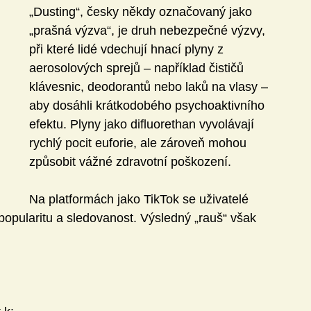
„Dusting“, česky někdy označovaný jako 
„prašná výzva“, je druh nebezpečné výzvy, 
Technika
Učitel21
při které lidé vdechují hnací plyny z 
aerosolových sprejů – například čističů 
klávesnic, deodorantů nebo laků na vlasy – 
ivity
Knihovna DVZ
aby dosáhli krátkodobého psychoaktivního 
efektu. Plyny jako difluorethan vyvolávají 
rychlý pocit euforie, ale zároveň mohou 
Jazyky
Matematika
způsobit vážné zdravotní poškození.
Na platformách jako TikTok se uživatelé 
li popularitu a sledovanost. Výsledný „rauš“ však 