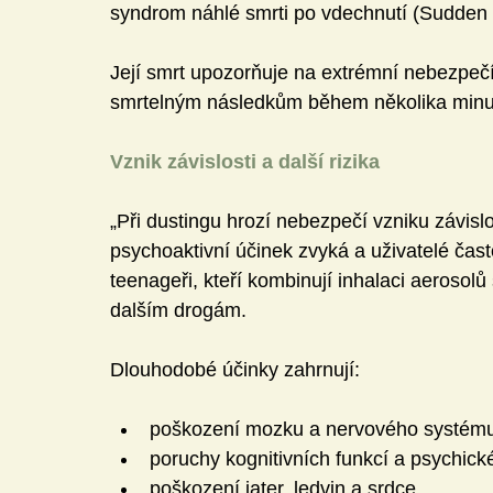
syndrom náhlé smrti po vdechnutí (Sudden
Její smrt upozorňuje na extrémní nebezpečí 
smrtelným následkům během několika minu
Vznik závislosti a další rizika
„Při dustingu hrozí nebezpečí vzniku závislo
psychoaktivní účinek zvyká a uživatelé často 
teenageři, kteří kombinují inhalaci aerosolů
dalším drogám.
Dlouhodobé účinky zahrnují:
poškození mozku a nervového systém
poruchy kognitivních funkcí a psychick
poškození jater, ledvin a srdce,