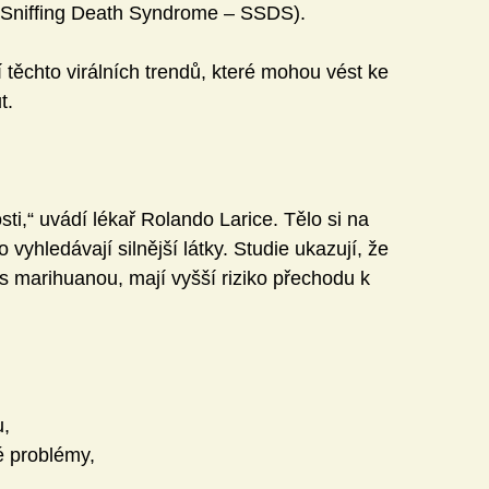
 Sniffing Death Syndrome – SSDS).
těchto virálních trendů, které mohou vést ke 
t.
sti,“ uvádí lékař Rolando Larice. Tělo si na 
vyhledávají silnější látky. Studie ukazují, že 
 s marihuanou, mají vyšší riziko přechodu k 
u,
é problémy,