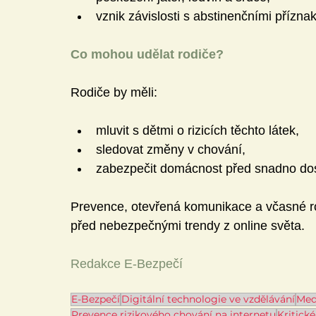
vznik závislosti s abstinenčními příznak
Co mohou udělat rodiče?
Rodiče by měli:
mluvit s dětmi o rizicích těchto látek,
sledovat změny v chování,
zabezpečit domácnost před snadno dos
Prevence, otevřená komunikace a včasné ro
před nebezpečnými trendy z online světa.
Redakce E-Bezpečí
E-Bezpečí
Digitální technologie ve vzdělávání
Med
Prevence rizikového chování na internetu
Kritick