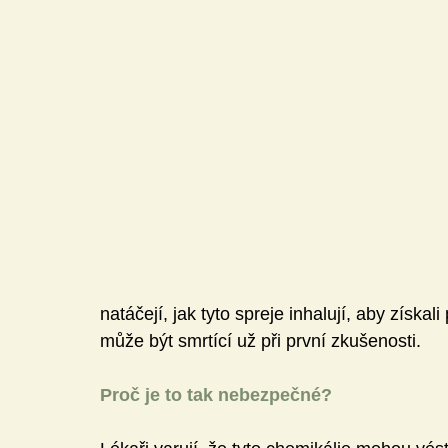
Mediální gramotnost
Informatika
E-Bezpečí
Pomáháme
Pedagogická praxe
Volnočasové akt
Český jazyk a literatura
Komunikační výchova
Člověk a jeho svět
natáčejí, jak tyto spreje inhalují, aby získa
může být smrtící už při první zkušenosti.
Proč je to tak nebezpečné?