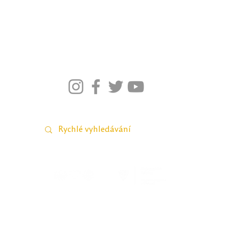
026–2021; Pedagogická fakulta Univerzity Palackého v Olomou