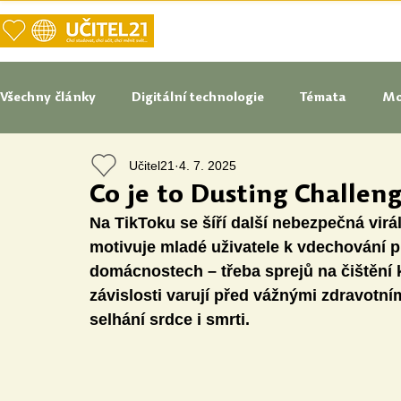
DOMŮ
NAŠE VIZE UČITELSTVÍ
Všechny články
Digitální technologie
Témata
Mo
Učitel21
4. 7. 2025
Tipy do pedagogické praxe
Studenti blogují
In
Co je to Dusting Challeng
Na TikToku se šíří další nebezpečná virá
Senátoři blogují
Naše praxe
České školství
motivuje mladé uživatele k vdechování p
domácnostech – třeba sprejů na čištění k
závislosti varují před vážnými zdravotn
Oborové didaktiky
Digitální vzdělávací zdroje
selhání srdce i smrti.
Speciální vzdělávací potřeby
Inovace
Očima st