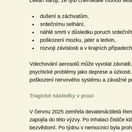
Lékaři varují, že tyto chemikálie mohou vést
dušení a záchvatům,
srdečnímu selhání,
náhlé smrti v důsledku poruch srdeční
poškození mozku, jater a ledvin,
rozvoji závislosti a v krajních případech
Vdechování aerosolů může vyvolat závratě, 
psychické problémy jako deprese a úzkosti.
poškození nervového systému a závažné p
Tragické následky v praxi
V červnu 2025 zemřela devatenáctiletá Ren
zapojila do této výzvy. Po inhalaci čističe 
bezvědomí. Po týdnu v nemocnici byla proh