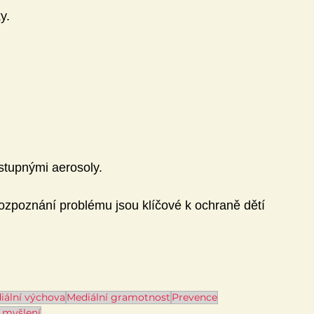
y.
tupnými aerosoly.
zpoznání problému jsou klíčové k ochraně dětí 
iální výchova
Mediální gramotnost
Prevence
é myšlení