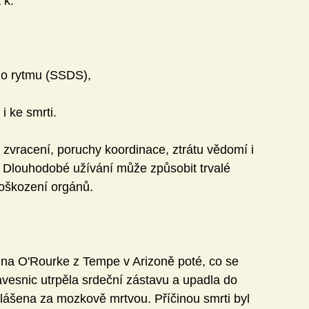
 k:
ho rytmu (SSDS),
 i ke smrti.
zvracení, poruchy koordinace, ztrátu vědomí i 
 Dlouhodobé užívání může způsobit trvalé 
oškození orgánů.
na O'Rourke z Tempe v Arizoně poté, co se 
klávesnic utrpěla srdeční zástavu a upadla do 
lášena za mozkově mrtvou. Příčinou smrti byl 