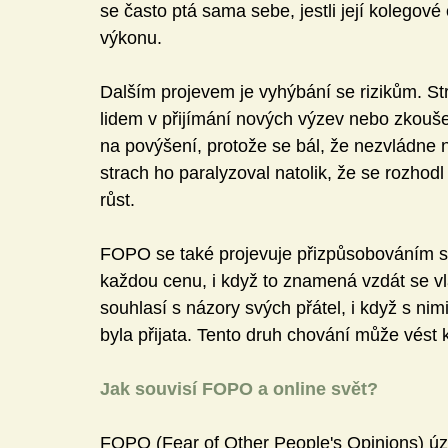
se často ptá sama sebe, jestli její kolegové 
výkonu.
Dalším projevem je vyhýbání se rizikům. S
lidem v přijímání nových výzev nebo zkouše
na povýšení, protože se bál, že nezvládne n
strach ho paralyzoval natolik, že se rozhodl
růst.
FOPO se také projevuje přizpůsobováním se
každou cenu, i když to znamená vzdát se vl
souhlasí s názory svých přátel, i když s nim
byla přijata. Tento druh chování může vést k p
Jak souvisí FOPO a online svět?
FOPO (Fear of Other People's Opinions) úzce