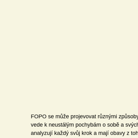
Mediální gramotnost
Informatika
E-Bezpečí
Pomáháme
Pedagogická praxe
Volnočasové akt
Český jazyk a literatura
Komunikační výchova
Člověk a jeho svět
FOPO se může projevovat různými způsoby. 
vede k neustálým pochybám o sobě a svých
analyzují každý svůj krok a mají obavy z toho