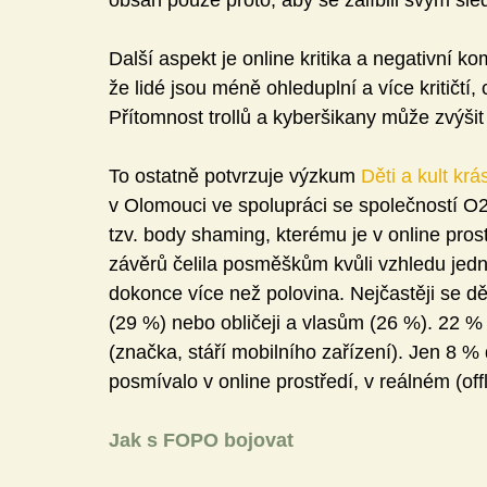
Další aspekt je online kritika a negativní 
že lidé jsou méně ohleduplní a více kritičtí
Přítomnost trollů a kyberšikany může zvýši
To ostatně potvrzuje výzkum 
Děti a kult krá
v Olomouci ve spolupráci se společností O2
tzv. body shaming, kterému je v online pro
závěrů čelila posměškům kvůli vzhledu jedna
dokonce více než polovina. Nejčastěji se dě
(29 %) nebo obličeji a vlasům (26 %). 22 % 
(značka, stáří mobilního zařízení). Jen 8 %
posmívalo v online prostředí, v reálném (offl
Jak s FOPO bojovat