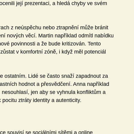
ocenili její prezentaci, a hledá chyby ve svém 
trach z neúspěchu nebo ztrapnění může bránit 
ní nových věcí. Martin například odmítl nabídku 
ové povinnosti a že bude kritizován. Tento 
 zůstat v komfortní zóně, i když měl potenciál 
 ostatním. Lidé se často snaží zapadnout za 
astních hodnot a přesvědčení. Anna například 
i nesouhlasí, jen aby se vyhnula konfliktům a 
ocitu ztráty identity a autenticity.
 souvisí se sociálními sítěmi a online 