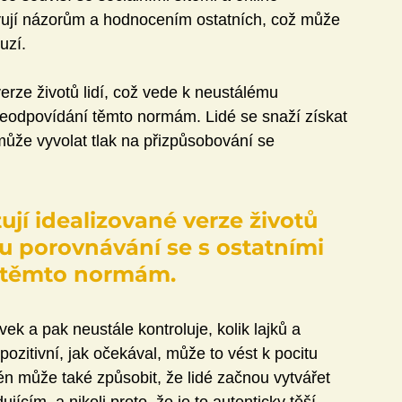
vují názorům a hodnocením ostatních, což může 
uzí.
verze životů lidí, což vede k neustálému 
neodpovídání těmto normám. Lidé se snaží získat 
 může vyvolat tlak na přizpůsobování se 
ují idealizované verze životů 
mu porovnávání se s ostatními 
í těmto normám.
ek a pak neustále kontroluje, kolik lajků a 
ozitivní, jak očekával, může to vést k pocitu 
én může také způsobit, že lidé začnou vytvářet 
jícím, a nikoli proto, že je to autenticky těší.