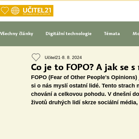
DOMŮ
NAŠE VIZE UČITELSTVÍ
Všechny články
Digitální technologie
Témata
Mo
Učitel21
8. 8. 2024
Tipy do pedagogické praxe
Studenti blogují
In
Co je to FOPO? A jak se 
FOPO (Fear of Other People's Opinions) j
Senátoři blogují
Naše praxe
České školství
si o nás myslí ostatní lidé. Tento strach
chování a celkovou pohodu. V dnešní d
životů druhých lidí skrze sociální média
Oborové didaktiky
Digitální vzdělávací zdroje
Speciální vzdělávací potřeby
Inovace
Očima st