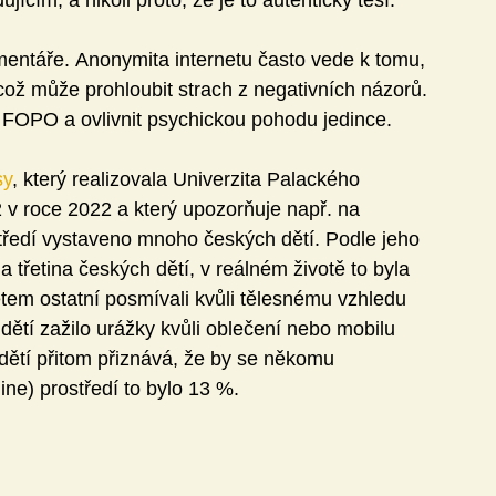
komentáře. Anonymita internetu často vede k tomu, 
, což může prohloubit strach z negativních názorů. 
t FOPO a ovlivnit psychickou pohodu jedince.
sy
, který realizovala Univerzita Palackého 
 v roce 2022 a který upozorňuje např. na 
středí vystaveno mnoho českých dětí. Podle jeho 
 třetina českých dětí, v reálném životě to byla 
tem ostatní posmívali kvůli tělesnému vzhledu 
dětí zažilo urážky kvůli oblečení nebo mobilu 
 dětí přitom přiznává, že by se někomu 
ine) prostředí to bylo 13 %.