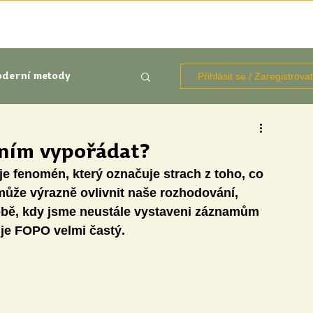
TÉMATA
KNIHOVNA ZDROJŮ
BLOGY
OČIMA STUD
Přihlásit se / Zaregistrova
derní metody
kluze
s ním vypořádat?
e fenomén, který označuje strach z toho, co 
Aktuálně
Výzkumy
 může výrazně ovlivnit naše rozhodování, 
obě, kdy jsme neustále vystaveni záznamům 
, je FOPO velmi častý.
udentů