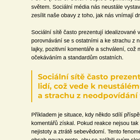
světem. Sociální média nás neustále vysta
zesílit naše obavy z toho, jak nás vnímají dr
Sociální sítě často prezentují idealizované 
porovnávání se s ostatními a ke strachu z 
lajky, pozitivní komentáře a schválení, což
očekáváním a standardům ostatních.
Sociální sítě často prezent
lidí, což vede k neustálé
a strachu z neodpovídán
Příkladem je situace, kdy někdo sdílí příspěv
komentářů získal. Pokud reakce nejsou tak p
nejistoty a ztrátě sebevědomí. Tento fenom
obsah pouze proto, aby se zalíbili svým sledu