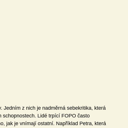
Technika
Učitel21
ivity
Knihovna DVZ
Jazyky
Matematika
Jedním z nich je nadměrná sebekritika, která 
 schopnostech. Lidé trpící FOPO často 
, jak je vnímají ostatní. Například Petra, která 