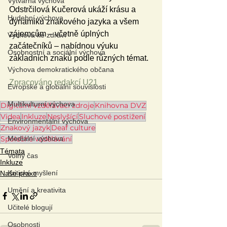
Výtvarná výchova
Odstrčilová Kučerová ukáží krásu a 
Hudební výchova
dynamiku znakového jazyka a všem 
zájemcům – včetně úplných 
Výchova ke zdraví
začátečníků – nabídnou výuku 
Osobnostní a sociální výchova
základních znaků podle různých témat.
Výchova demokratického občana
Zpracováno redakcí U21
Evropské a globální souvislosti
Multikulturní výchova
Digitální vzdělávací zdroje
Knihovna DVZ
Videa
Inkluze
Neslyšící
Sluchové postižení
Environmentální výchova
Znakový jazyk
Deaf culture
Společné vzdělávání
Mediální výchova
Témata
Volný čas
Inkluze
Kritické myšlení
Naše praxe
Umění a kreativita
Učitelé blogují
Osobnosti