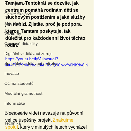
Tamtam. Tentokrát se dozvíte, jak 
Naše praxe
centrum pomáhá rodinám dětí se 
České školství
sluchovým postižením a jaké služby 
Aktuálně
jim nabízí. Zjistíte, proč je podpora, 
kterou Tamtam poskytuje, tak 
Výzkumy
důležitá pro každodenní život těchto 
Oborové didaktiky
rodin.
Digitální vzdělávací zdroje
https://youtu.be/iyVuiavsuaI?
Speciální vzdělávací potřeby
list=PLt79MeVhoLJIejRcgQ90n-xfh6NKdv8jN
Inovace
Očima studentů
Mediální gramotnost
Informatika
Nová série videí navazuje na původní 
E-Bezpečí
velice úspěšný projekt 
Znakujme 
Technika
spolu!
, který v minulých letech vycházel 