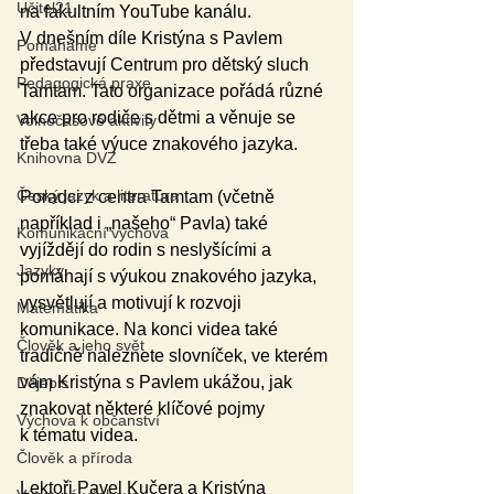
Učitel21
na fakultním YouTube kanálu. 
V dnešním díle Kristýna s Pavlem 
Pomáháme
představují Centrum pro dětský sluch 
Pedagogická praxe
Tamtam. Tato organizace pořádá různé 
akce pro rodiče s dětmi a věnuje se 
Volnočasové aktivity
třeba také výuce znakového jazyka.
Knihovna DVZ
Český jazyk a literatura
Poradci z centra Tamtam (včetně 
například i „našeho“ Pavla) také 
Komunikační výchova
vyjíždějí do rodin s neslyšícími a 
Jazyky
pomáhají s výukou znakového jazyka, 
vysvětlují a motivují k rozvoji 
Matematika
komunikace. Na konci videa také 
Člověk a jeho svět
tradičně naleznete slovníček, ve kterém 
vám Kristýna s Pavlem ukážou, jak 
Dějepis
znakovat některé klíčové pojmy 
Výchova k občanství
k tématu videa.  
Člověk a příroda
Lektoři Pavel Kučera a Kristýna 