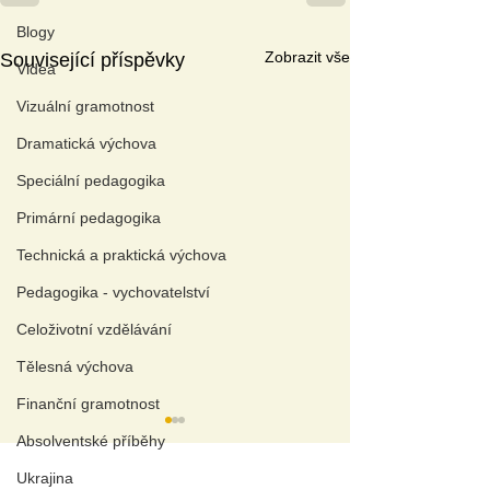
Blogy
Zobrazit vše
Související příspěvky
Videa
Vizuální gramotnost
Dramatická výchova
Speciální pedagogika
Primární pedagogika
Technická a praktická výchova
Pedagogika - vychovatelství
Celoživotní vzdělávání
Tělesná výchova
Finanční gramotnost
Absolventské příběhy
A
KTUÁLNÍ TÉMAT
A
Ukrajina