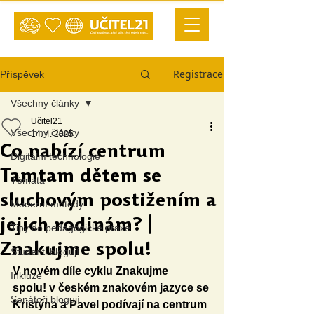
Registrace
Příspěvek
Všechny články
Učitel21
Všechny články
14. 4. 2025
Co nabízí centrum
Digitální technologie
Tamtam dětem se
Témata
sluchovým postižením a
Moderní metody
jejich rodinám? |
Tipy do pedagogické praxe
Znakujme spolu!
Studenti blogují
V novém díle cyklu Znakujme 
Inkluze
spolu!
v českém znakovém jazyce se 
Senátoři blogují
Kristýna a Pavel podívají na centrum 