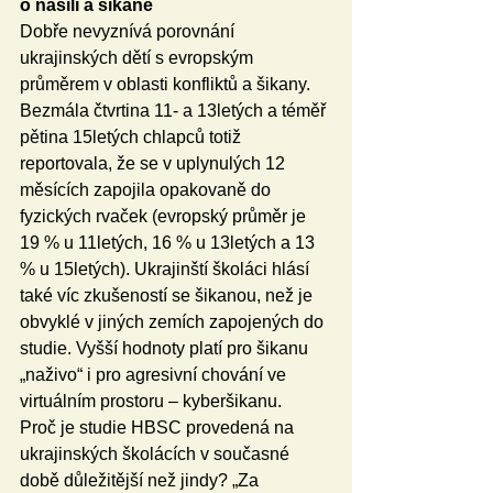
o násilí a šikaně
Dobře nevyznívá porovnání 
ukrajinských dětí s evropským 
průměrem v oblasti konfliktů a šikany. 
Bezmála čtvrtina 11- a 13letých a téměř 
pětina 15letých chlapců totiž 
reportovala, že se v uplynulých 12 
měsících zapojila opakovaně do 
fyzických rvaček (evropský průměr je 
19 % u 11letých, 16 % u 13letých a 13 
% u 15letých). Ukrajinští školáci hlásí 
také víc zkušeností se šikanou, než je 
obvyklé v jiných zemích zapojených do 
studie. Vyšší hodnoty platí pro šikanu 
„naživo“ i pro agresivní chování ve 
virtuálním prostoru – kyberšikanu.
Proč je studie HBSC provedená na 
ukrajinských školácích v současné 
době důležitější než jindy? „Za 