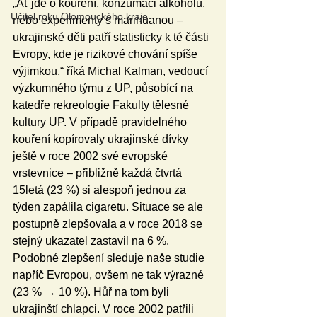
„Ať jde o kouření, konzumaci alkoholu, 
Učitel roku Olomouckého kraje
nebo experimenty s marihuanou – 
ukrajinské děti patří statisticky k té části 
Evropy, kde je rizikové chování spíše 
výjimkou,“ říká Michal Kalman, vedoucí 
výzkumného týmu z UP, působící na 
katedře rekreologie Fakulty tělesné 
kultury UP. V případě pravidelného 
kouření kopírovaly ukrajinské dívky 
ještě v roce 2002 své evropské 
vrstevnice – přibližně každá čtvrtá 
15letá (23 %) si alespoň jednou za 
týden zapálila cigaretu. Situace se ale 
postupně zlepšovala a v roce 2018 se 
stejný ukazatel zastavil na 6 %. 
Podobné zlepšení sleduje naše studie 
napříč Evropou, ovšem ne tak výrazné 
(23 % → 10 %). Hůř na tom byli 
ukrajinští chlapci. V roce 2002 patřili 