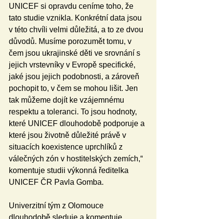
UNICEF si opravdu ceníme toho, že 
tato studie vznikla. Konkrétní data jsou 
v této chvíli velmi důležitá, a to ze dvou 
důvodů. Musíme porozumět tomu, v 
čem jsou ukrajinské děti ve srovnání s 
jejich vrstevníky v Evropě specifické, 
jaké jsou jejich podobnosti, a zároveň 
pochopit to, v čem se mohou lišit. Jen 
tak můžeme dojít ke vzájemnému 
respektu a toleranci. To jsou hodnoty, 
které UNICEF dlouhodobě podporuje a 
které jsou životně důležité právě v 
situacích koexistence uprchlíků z 
válečných zón v hostitelských zemích,“ 
komentuje studii výkonná ředitelka 
UNICEF ČR Pavla Gomba.
Univerzitní tým z Olomouce 
dlouhodobě sleduje a komentuje 