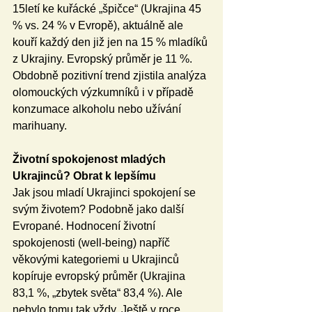
15letí ke kuřácké „špičce“ (Ukrajina 45 
% vs. 24 % v Evropě), aktuálně ale 
kouří každý den již jen na 15 % mladíků 
z Ukrajiny. Evropský průměr je 11 %. 
Obdobně pozitivní trend zjistila analýza 
olomouckých výzkumníků i v případě 
konzumace alkoholu nebo užívání 
marihuany.
Životní spokojenost mladých 
Ukrajinců? Obrat k lepšímu
Jak jsou mladí Ukrajinci spokojení se 
svým životem? Podobně jako další 
Evropané. Hodnocení životní 
spokojenosti (well-being) napříč 
věkovými kategoriemi u Ukrajinců 
kopíruje evropský průměr (Ukrajina 
83,1 %, „zbytek světa“ 83,4 %). Ale 
nebylo tomu tak vždy. Ještě v roce 