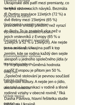
Výtvarná výchova
Ukrajinské děti patří mezi premianty, co 
Hudební výchova
se týká stravovacích návyků. Bezmála 
tři čtvrtiny populace 11letých (72 %) a 
Výchova ke zdraví
dvě třetiny mezi 15letými (65 %) 
Osobnostní a sociální výchova
pravidelně snídají předtím, než vyrazí 
do školy. To je znatelně více než u 
Výchova demokratického občana
jejich vrstevníků z Evropy (65 % u 
Evropské a globální souvislosti
11letých a 52 % u 15letých). Ale nejde 
jen o snídaně. Ukrajina patří k top 
Multikulturní výchova
zemím, kde se rodina každý den sejde 
Environmentální výchova
alespoň u jednoho společného jídla (v 
Mediální výchova
73 % případů). Průměrná hodnota 
napříč Evropou je přitom jen 50 %. 
Volný čas
„Společné stolování je pevnou součástí 
Kritické myšlení
ukrajinské kultury. A nejde jen o jídlo, 
ale také o komunikaci v rodině a těsné 
Umění a kreativita
rodinné vztahy v obecné rovině,“ říká 
Učitelé blogují
Dasha Pavlova, hlavní řešitelka studie 
Osobnosti
HBSC na Ukrajině.