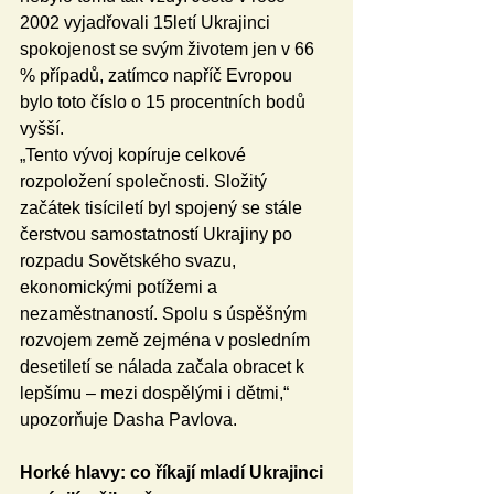
2002 vyjadřovali 15letí Ukrajinci 
spokojenost se svým životem jen v 66 
% případů, zatímco napříč Evropou 
bylo toto číslo o 15 procentních bodů 
vyšší.
„Tento vývoj kopíruje celkové 
rozpoložení společnosti. Složitý 
začátek tisíciletí byl spojený se stále 
čerstvou samostatností Ukrajiny po 
rozpadu Sovětského svazu, 
ekonomickými potížemi a 
nezaměstnaností. Spolu s úspěšným 
rozvojem země zejména v posledním 
desetiletí se nálada začala obracet k 
lepšímu – mezi dospělými i dětmi,“ 
upozorňuje Dasha Pavlova.
Horké hlavy: co říkají mladí Ukrajinci 