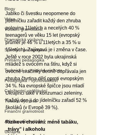
Blogy
Jablko či švestku neopomene do 
Videa
jídelníčku zařadit každý den zhruba 
polovina 11letých a necelých 40 % 
Vizuální gramotnost
teenagerů ve věku 15 let (evropský 
Dramatická výchova
průměr je 46 % u 11letých a 35 % u 
15letých). Zajímavá je i změna v čase. 
Speciální pedagogika
Ještě v roce 2002 byla ukrajinská 
Primární pedagogika
mládež s ovocem na štíru, když si 
Technická a praktická výchova
ovocné svačinky denně dopřávala jen 
zhruba čtvrtina dětí oproti evropským 
Pedagogika - vychovatelství
34 %. Na evropské špičce jsou mladí 
Celoživotní vzdělávání
Ukrajinci také v konzumaci zeleniny. 
Každý den ji do jídelníčku zařadí 52 % 
Tělesná výchova
školáků (v Evropě 39 %).
Finanční gramotnost
Absolventské příběhy
Rizikové chování: méně tabáku, 
„trávy“ i alkoholu
Ukrajina