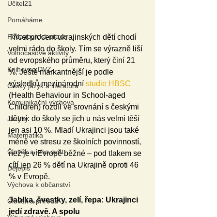
Učitel21
Pomáháme
Pedagogická praxe
Třicet procent ukrajinských dětí chodí 
velmi rádo do školy. Tím se výrazně liší 
Volnočasové aktivity
od evropského průměru, který činí 21 
Knihovna DVZ
%. Ještě markantnější je podle 
výsledků mezinárodní 
studie HBSC
Český jazyk a literatura
(Health Behaviour in School-aged 
Komunikační výchova
Children) rozdíl ve srovnání s českými 
dětmi: do školy se jich u nás velmi těší 
Jazyky
jen asi 10 %. Mladí Ukrajinci jsou také 
Matematika
méně ve stresu ze školních povinností, 
Člověk a jeho svět
než je v Evropě běžné – pod tlakem se 
cítí jen 26 % dětí na Ukrajině oproti 46 
Dějepis
% v Evropě.
Výchova k občanství
Jablka, švestky, zelí, řepa: Ukrajinci 
Člověk a příroda
jedí zdravě. A spolu