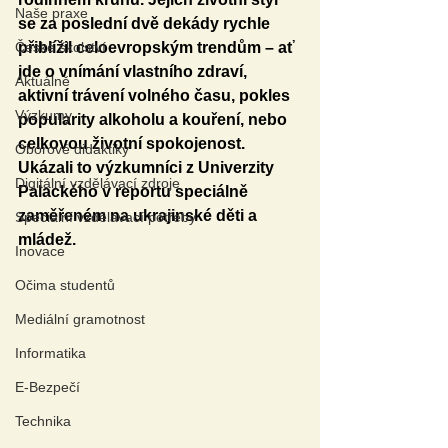
Naše praxe
se za poslední dvě dekády rychle 
České školství
přiblížil celoevropským trendům – ať 
jde o vnímání vlastního zdraví, 
Aktuálně
aktivní trávení volného času, pokles 
Výzkumy
popularity alkoholu a kouření, nebo 
celkovou životní spokojenost. 
Oborové didaktiky
Ukázali to výzkumníci z Univerzity 
Digitální vzdělávací zdroje
Palackého v reportu speciálně 
zaměřeném na ukrajinské děti a 
Speciální vzdělávací potřeby
mládež.
Inovace
Očima studentů
Mediální gramotnost
Informatika
E-Bezpečí
Technika