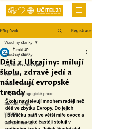
Registrace
Příspěvek
Všechny články
Žurnál UP
Všechny články
24. 5. 2022
Děti z Ukrajiny: milují
Digitální technologie
školu, zdravě jedí a
Témata
následují evropské
Moderní metody
trendy
Tipy do pedagogické praxe
Školu navštěvují mnohem raději než 
Studenti blogují
děti ve zbytku Evropy. Do jejich 
Inkluze
jídelníčku patří ve větší míře ovoce a 
zelenina a také častěji stolují v 
Senátoři blogují
rodinném kruhu. Jejich životní styl 