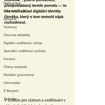
Naše praxe
předpokládaný termín porodu — to 
České školství
vše tvoří základ digitální identity 
člověka, který o tom nemohl nijak 
Aktuálně
rozhodnout. 
Výzkumy
Oborové didaktiky
Digitální vzdělávací zdroje
Speciální vzdělávací potřeby
Inovace
Očima studentů
Mediální gramotnost
Informatika
E-Bezpečí
Technika
V Institutu pro výzkum a vzdělávání v 