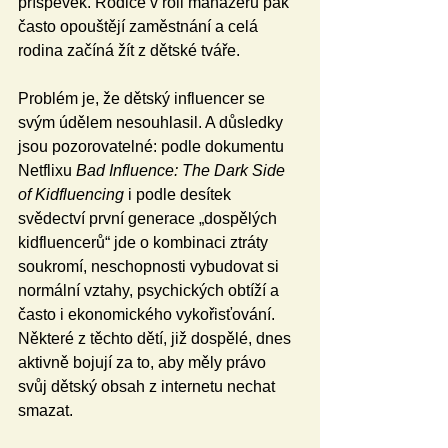
příspěvek. Rodiče v roli manažerů pak 
často opouštějí zaměstnání a celá 
rodina začíná žít z dětské tváře.
Problém je, že dětský influencer se 
svým údělem nesouhlasil. A důsledky 
jsou pozorovatelné: podle dokumentu 
Netflixu 
Bad Influence: The Dark Side 
of Kidfluencing
 i podle desítek 
svědectví první generace „dospělých 
kidfluencerů“ jde o kombinaci ztráty 
soukromí, neschopnosti vybudovat si 
normální vztahy, psychických obtíží a 
často i ekonomického vykořisťování. 
Některé z těchto dětí, již dospělé, dnes 
aktivně bojují za to, aby měly právo 
svůj dětský obsah z internetu nechat 
smazat.