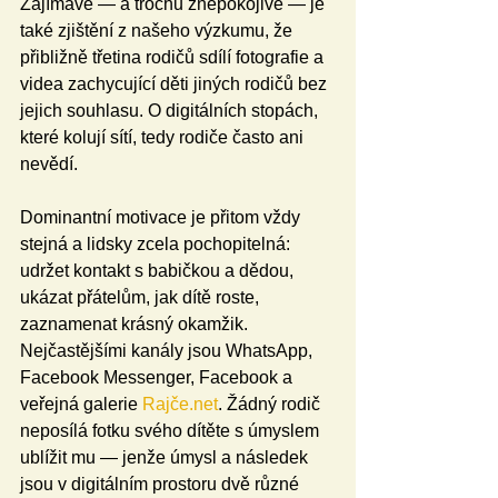
Zajímavé — a trochu znepokojivé — je 
také zjištění z našeho výzkumu, že 
přibližně třetina rodičů sdílí fotografie a 
videa zachycující děti jiných rodičů bez 
jejich souhlasu. O digitálních stopách, 
které kolují sítí, tedy rodiče často ani 
nevědí.
Dominantní motivace je přitom vždy 
stejná a lidsky zcela pochopitelná: 
udržet kontakt s babičkou a dědou, 
ukázat přátelům, jak dítě roste, 
zaznamenat krásný okamžik. 
Nejčastějšími kanály jsou WhatsApp, 
Facebook Messenger, Facebook a 
veřejná galerie 
Rajče.net
. Žádný rodič 
neposílá fotku svého dítěte s úmyslem 
ublížit mu — jenže úmysl a následek 
jsou v digitálním prostoru dvě různé 