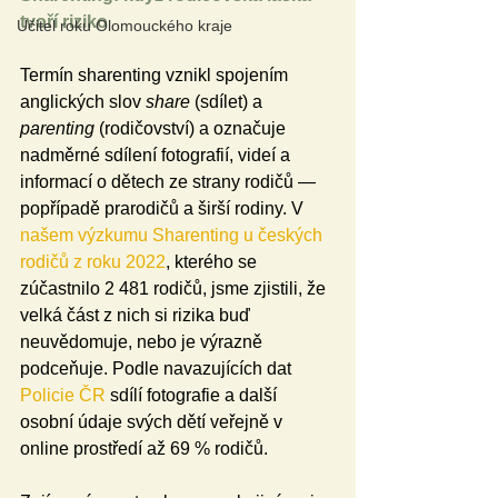
tvoří riziko
Učitel roku Olomouckého kraje
Termín sharenting vznikl spojením 
anglických slov 
share
 (sdílet) a 
parenting
 (rodičovství) a označuje 
nadměrné sdílení fotografií, videí a 
informací o dětech ze strany rodičů — 
popřípadě prarodičů a širší rodiny. V 
našem výzkumu Sharenting u českých 
rodičů z roku 2022
, kterého se 
zúčastnilo 2 481 rodičů, jsme zjistili, že 
velká část z nich si rizika buď 
neuvědomuje, nebo je výrazně 
podceňuje. Podle navazujících dat 
Policie ČR
 sdílí fotografie a další 
osobní údaje svých dětí veřejně v 
online prostředí až 69 % rodičů.