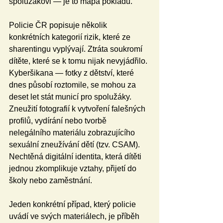
spolužákovi — je to mapa pokladu.
Policie ČR popisuje několik 
konkrétních kategorií rizik, které ze 
sharentingu vyplývají. Ztráta soukromí 
dítěte, které se k tomu nijak nevyjádřilo. 
Kyberšikana — fotky z dětství, které 
dnes působí roztomile, se mohou za 
deset let stát municí pro spolužáky. 
Zneužití fotografií k vytvoření falešných 
profilů, vydírání nebo tvorbě 
nelegálního materiálu zobrazujícího 
sexuální zneužívání dětí (tzv. CSAM). 
Nechtěná digitální identita, která dítěti 
jednou zkomplikuje vztahy, přijetí do 
školy nebo zaměstnání.
Jeden konkrétní případ, který policie 
uvádí ve svých materiálech, je příběh 