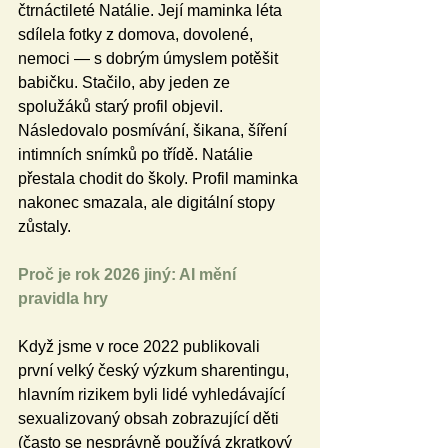
čtrnáctileté Natálie. Její maminka léta 
sdílela fotky z domova, dovolené, 
nemoci — s dobrým úmyslem potěšit 
babičku. Stačilo, aby jeden ze 
spolužáků starý profil objevil. 
Následovalo posmívání, šikana, šíření 
intimních snímků po třídě. Natálie 
přestala chodit do školy. Profil maminka 
nakonec smazala, ale digitální stopy 
zůstaly.
Proč je rok 2026 jiný: AI mění 
pravidla hry
Když jsme v roce 2022 publikovali 
první velký český výzkum sharentingu, 
hlavním rizikem byli lidé vyhledávající 
sexualizovaný obsah zobrazující děti 
(často se nesprávně používá zkratkový 