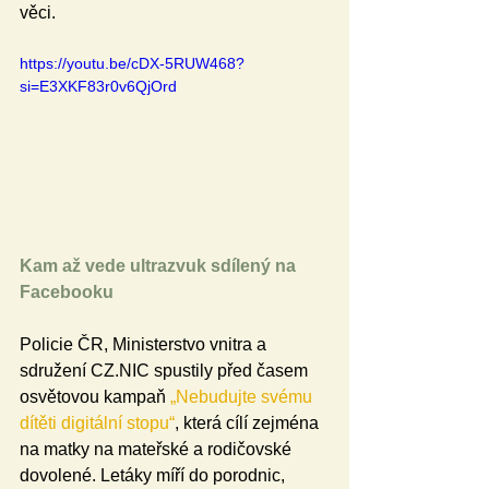
věci.
https://youtu.be/cDX-5RUW468?
si=E3XKF83r0v6QjOrd
Kam až vede ultrazvuk sdílený na 
Facebooku
Policie ČR, Ministerstvo vnitra a 
sdružení CZ.NIC spustily před časem 
osvětovou kampaň 
„Nebudujte svému 
dítěti digitální stopu“
, která cílí zejména 
na matky na mateřské a rodičovské 
dovolené. Letáky míří do porodnic, 