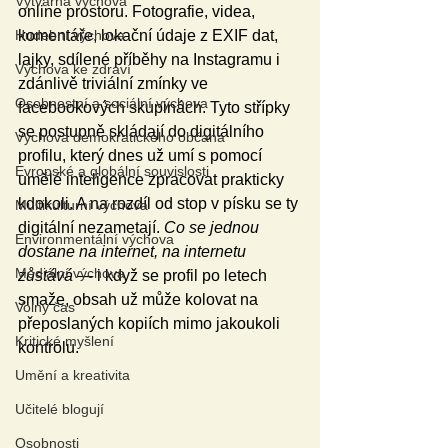
Výtvarná výchova
online prostoru. Fotografie, videa, 
Hudební výchova
komentáře, lokační údaje z EXIF dat, 
lajky, sdílené příběhy na Instagramu i 
Výchova ke zdraví
zdánlivě triviální zmínky ve 
Osobnostní a sociální výchova
facebookových skupinách. Tyto střípky 
se postupně skládají do digitálního 
Výchova demokratického občana
profilu, který dnes už umí s pomocí 
Evropské a globální souvislosti
umělé inteligence zpracovat prakticky 
kdokoli. A na rozdíl od stop v písku se ty 
Multikulturní výchova
digitální nezametají. 
Co se jednou 
Environmentální výchova
dostane na internet, na internetu 
Mediální výchova
zůstává
 — i když se profil po letech 
smaže, obsah už může kolovat na 
Volný čas
přeposlaných kopiích mimo jakoukoli 
Kritické myšlení
kontrolu.
Umění a kreativita
Učitelé blogují
Osobnosti