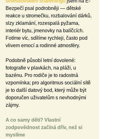
silvestrovském sharentingu
 jsem na E-
Bezpečí psal podrobněji — dětské 
reakce u stromečku, rozbalování dárků, 
slzy zklamání, rozespalá pyžama, 
interiér bytu, jmenovky na balíčcích. 
Fotíme víc, sdílíme rychleji, často pod 
vlivem emocí a rodinné atmosféry.
Podobně působí letní dovolené: 
fotografie v plavkách, na pláži, u 
bazénu. Pro rodiče je to radostná 
vzpomínka; pro algoritmus sociální sítě 
je to další datový bod, který může být 
doporučen uživatelům s nevhodnými 
zájmy.
A co samy děti? Vlastní 
zodpovědnost začíná dřív, než si 
myslíme