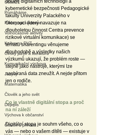
oblasti digitálních technologií a 
Učitel21
kybernetické bezpečnosti Pedagogické 
Pomáháme
fakulty Univerzity Palackého v 
Pedagogická praxe
Olomouci (který navazuje na 
dlouholetou činnost Centra prevence 
Volnočasové aktivity
rizikové virtuální komunikace) se 
Knihovna DVZ
tématu sharentingu věnujeme 
dlouhodobě a výsledky našich 
Český jazyk a literatura
výzkumů ukazují, že problém roste — 
Komunikační výchova
stejně jako nástroje, kterými lze 
nasbíraná data zneužít. A nejde přitom 
Jazyky
jen o rodiče.
Matematika
Člověk a jeho svět
Co je vlastně digitální stopa a proč 
Dějepis
na ní záleží
Výchova k občanství
Digitální stopa je souhrn všeho, co o 
Člověk a příroda
vás — nebo o vašem dítěti — existuje v 