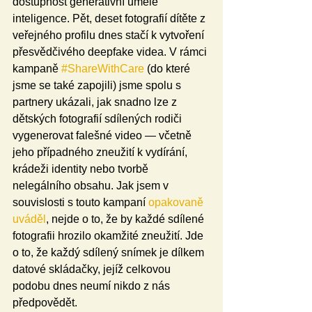
dostupnost generativní umělé 
inteligence. Pět, deset fotografií dítěte z 
veřejného profilu dnes stačí k vytvoření 
přesvědčivého deepfake videa. V rámci 
kampaně 
#ShareWithCare
 (do které 
jsme se také zapojili) jsme spolu s 
partnery ukázali, jak snadno lze z 
dětských fotografií sdílených rodiči 
vygenerovat falešné video — včetně 
jeho případného zneužití k vydírání, 
krádeži identity nebo tvorbě 
nelegálního obsahu. Jak jsem v 
souvislosti s touto kampaní 
opakovaně 
uváděl
, nejde o to, že by každé sdílené 
fotografii hrozilo okamžité zneužití. Jde 
o to, že každý sdílený snímek je dílkem 
datové skládačky, jejíž celkovou 
podobu dnes neumí nikdo z nás 
předpovědět.