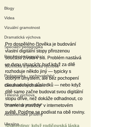
Blogy
Videa
Vizuální gramotnost
Dramatická výchova
Pro dospělého člověka je budování 
Speciální pedagogika
vlastní digitální stopy přirozenou 
Primární pedagogika
součástí života v síti. Problém nastává 
ve dvou situacích: buď když za dítě 
Technická a praktická výchova
rozhoduje někdo jiný — typicky s 
Pedagogika - vychovatelství
dobrým úmyslem, ale bez pochopení 
dlouhodobých důsledků — nebo když 
Celoživotní vzdělávání
dítě samo začne budovat svou digitální 
Tělesná výchova
stopu dříve, než dokáže odhadnout, co 
Finanční gramotnost
znamená „navždy“ v internetovém 
světě. Pojďme se podívat na obě roviny.
Absolventské příběhy
Ukrajina
Sharenting: když rodičovská láska 