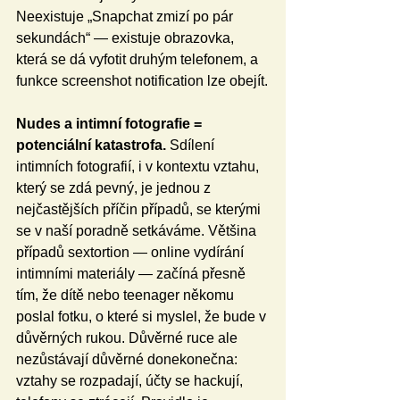
Neexistuje „Snapchat zmizí po pár 
sekundách“ — existuje obrazovka, 
která se dá vyfotit druhým telefonem, a 
funkce screenshot notification lze obejít.
Nudes a intimní fotografie = 
potenciální katastrofa.
 Sdílení 
intimních fotografií, i v kontextu vztahu, 
který se zdá pevný, je jednou z 
nejčastějších příčin případů, se kterými 
se v naší poradně setkáváme. Většina 
případů sextortion — online vydírání 
intimními materiály — začíná přesně 
tím, že dítě nebo teenager někomu 
poslal fotku, o které si myslel, že bude v 
důvěrných rukou. Důvěrné ruce ale 
nezůstávají důvěrné donekonečna: 
vztahy se rozpadají, účty se hackují, 