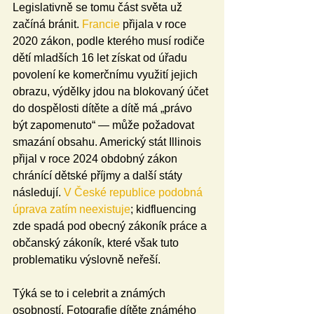
Legislativně se tomu část světa už 
začíná bránit. 
Francie
 přijala v roce 
2020 zákon, podle kterého musí rodiče 
dětí mladších 16 let získat od úřadu 
povolení ke komerčnímu využití jejich 
obrazu, výdělky jdou na blokovaný účet 
do dospělosti dítěte a dítě má „právo 
být zapomenuto“ — může požadovat 
smazání obsahu. Americký stát Illinois 
přijal v roce 2024 obdobný zákon 
chránící dětské příjmy a další státy 
následují. 
V České republice podobná 
úprava zatím neexistuje
; kidfluencing 
zde spadá pod obecný zákoník práce a 
občanský zákoník, které však tuto 
problematiku výslovně neřeší.
Týká se to i celebrit a známých 
osobností. Fotografie dítěte známého 