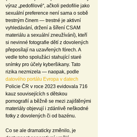
výraz „pedofilové“, ačkoli pedofilie jako 
sexuální preference není sama o sobě 
trestným činem — trestné je aktivní 
vyhledávání, držení a šíření CSAM 
materiálu a sexuální zneužívání), kteří 
si nevinné fotografie dětí z dovolených 
přeposílají na uzavřených fórech. A 
vedle toho spolužáci stahující staré 
snímky pro účely kyberšikany. Tato 
rizika nezmizela — naopak, podle 
datového portálu Evropa v datech
Policie ČR v roce 2023 evidovala 716 
kauz souvisejících s dětskou 
pornografií a běžně se mezi zajištěnými 
materiály objevují i zdánlivě neškodné 
fotky z dovolených či od bazénu.
Co se ale dramaticky změnilo, je 