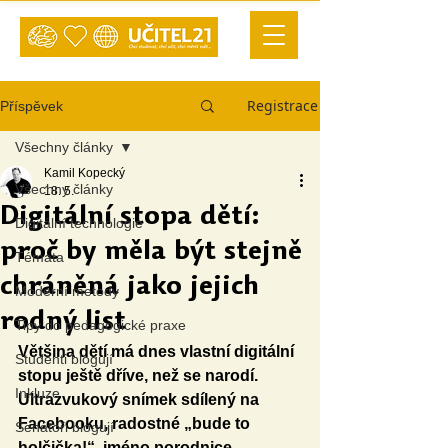
Registrace
Příspěvek
Všechny články
Kamil Kopecký
Všechny články
18. 5.
Digitální stopa dětí:
Digitální technologie
proč by měla být stejně
Témata
chráněná jako jejich
Moderní metody
rodný list
Tipy do pedagogické praxe
Většina dětí má dnes vlastní digitální 
Studenti blogují
stopu ještě dříve, než se narodí. 
Inkluze
Ultrazvukový snímek sdílený na 
Facebooku, radostné „bude to 
Senátoři blogují
holčička!“, jméno porodnice, 