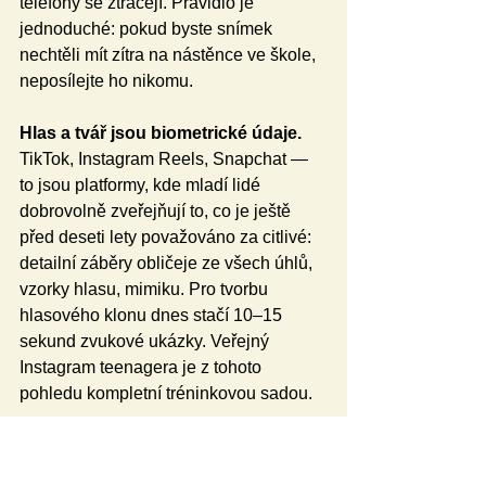
telefony se ztrácejí. Pravidlo je 
jednoduché: pokud byste snímek 
nechtěli mít zítra na nástěnce ve škole, 
neposílejte ho nikomu.
Hlas a tvář jsou biometrické údaje.
TikTok, Instagram Reels, Snapchat — 
to jsou platformy, kde mladí lidé 
dobrovolně zveřejňují to, co je ještě 
před deseti lety považováno za citlivé: 
detailní záběry obličeje ze všech úhlů, 
vzorky hlasu, mimiku. Pro tvorbu 
hlasového klonu dnes stačí 10–15 
sekund zvukové ukázky. Veřejný 
Instagram teenagera je z tohoto 
pohledu kompletní tréninkovou sadou.
Poloha, škola, denní režim.
 Geotagy 
na fotkách, „live“ z nákupního centra, 