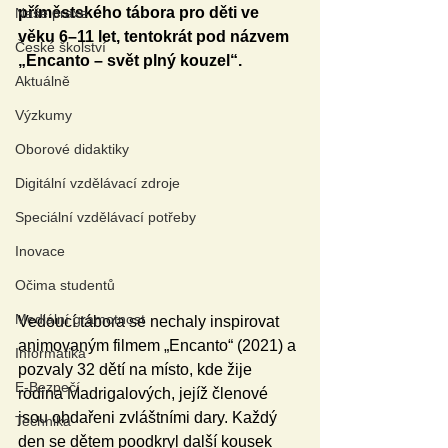
příměstského tábora pro děti ve 
Naše praxe
věku 6–11 let, tentokrát pod názvem 
České školství
„Encanto – svět plný kouzel“.
Aktuálně
Výzkumy
Oborové didaktiky
Digitální vzdělávací zdroje
Speciální vzdělávací potřeby
Inovace
Očima studentů
Mediální gramotnost
Vedoucí tábora se nechaly inspirovat 
animovaným filmem „Encanto“ (2021) a 
Informatika
pozvaly 32 dětí na místo, kde žije 
E-Bezpečí
rodina Madrigalových, jejíž členové 
jsou obdařeni zvláštními dary. Každý 
Technika
den se dětem poodkryl další kousek 