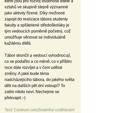
které jsou pro rozvoj osobnosti dítěte a 
vztahů ve skupině stejně významné 
jako aktivity řízené. Díky možnosti 
zapojit do realizace tábora studenty 
fakulty a spřátelené středoškoláky je 
tým vedoucích poměrně početný, což 
umožňuje věnovat se individuálně 
každému dítěti.
Tábor skončil a vedoucí vyhodnocují, 
co se podařilo a co méně, co v příštím 
roce dále rozvíjet a v čem udělat 
změny. A jaké bude téma 
nadcházejícího tábora, do jakého světa 
děti na dalších pět dní vstoupí? To 
zatím nikdo neví. Nechejme se 
překvapit :-)
Text: Centrum celoživotního vzdělávání 