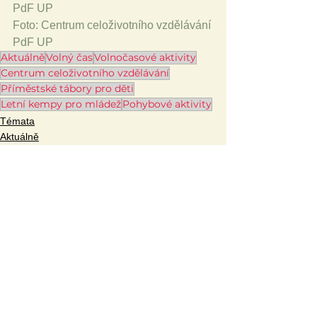
PdF UP
Foto: Centrum celoživotního vzdělávání 
PdF UP
Aktuálně
Volný čas
Volnočasové aktivity
Centrum celoživotního vzdělávání
Příměstské tábory pro děti
Letní kempy pro mládež
Pohybové aktivity
Témata
Aktuálně
České školství
Zobrazit vše
Související příspěvky