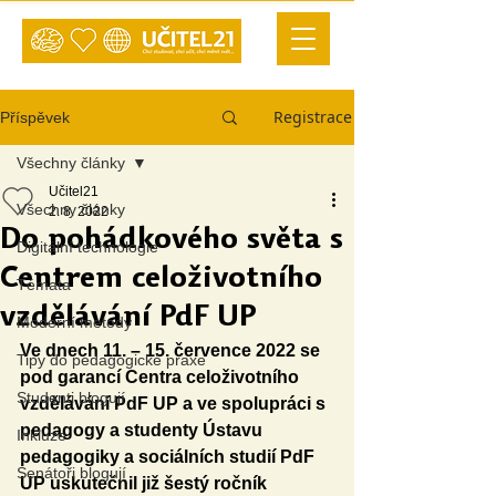
Registrace
Příspěvek
Všechny články
Učitel21
Všechny články
2. 8. 2022
Do pohádkového světa s
Digitální technologie
Centrem celoživotního
Témata
vzdělávání PdF UP
Moderní metody
Ve dnech 11. – 15. července 2022 se 
Tipy do pedagogické praxe
pod garancí Centra celoživotního 
Studenti blogují
vzdělávání PdF UP a ve spolupráci s 
pedagogy a studenty Ústavu 
Inkluze
pedagogiky a sociálních studií PdF 
Senátoři blogují
UP uskutečnil již šestý ročník 