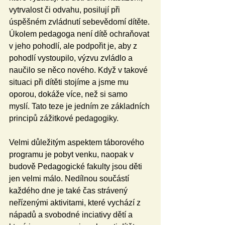
vytrvalost či odvahu, posilují při 
úspěšném zvládnutí sebevědomí dítěte. 
Úkolem pedagoga není dítě ochraňovat 
v jeho pohodlí, ale podpořit je, aby z 
pohodlí vystoupilo, výzvu zvládlo a 
naučilo se něco nového. Když v takové 
situaci při dítěti stojíme a jsme mu 
oporou, dokáže více, než si samo 
myslí. Tato teze je jedním ze základních 
principů zážitkové pedagogiky.
Velmi důležitým aspektem táborového 
programu je pobyt venku, naopak v 
budově Pedagogické fakulty jsou děti 
jen velmi málo. Nedílnou součástí 
každého dne je také čas strávený 
neřízenými aktivitami, které vychází z 
nápadů a svobodné inciativy dětí a 