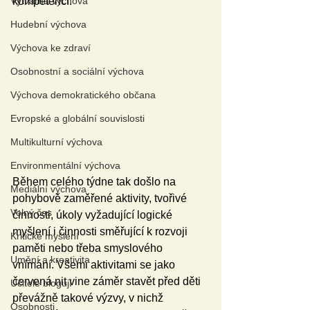
Výtvarná výchova
kompetencí.
Hudební výchova
Výchova ke zdraví
Osobnostní a sociální výchova
Výchova demokratického občana
Evropské a globální souvislosti
Multikulturní výchova
Environmentální výchova
Během celého týdne tak došlo na 
Mediální výchova
pohybově zaměřené aktivity, tvořivé 
Volný čas
činnosti, úkoly vyžadující logické 
myšlení i činnosti směřující k rozvoji 
Kritické myšlení
paměti nebo třeba smyslového 
Umění a kreativita
vnímání. Všemi aktivitami se jako 
červená nit vine záměr stavět před děti 
Učitelé blogují
převážně takové výzvy, v nichž 
Osobnosti