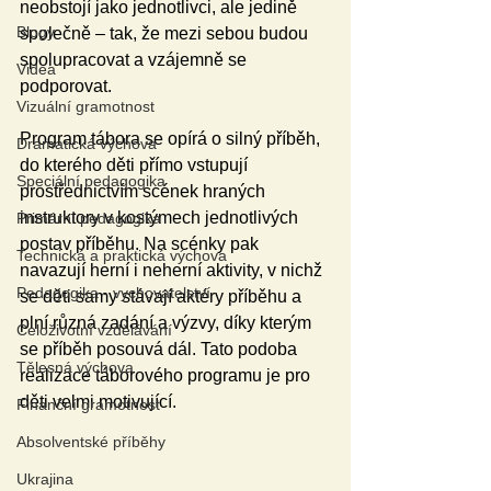
neobstojí jako jednotlivci, ale jedině 
Blogy
společně – tak, že mezi sebou budou 
spolupracovat a vzájemně se 
Videa
podporovat.
Vizuální gramotnost
Program tábora se opírá o silný příběh, 
Dramatická výchova
do kterého děti přímo vstupují 
Speciální pedagogika
prostřednictvím scének hraných 
instruktory v kostýmech jednotlivých 
Primární pedagogika
postav příběhu. Na scénky pak 
Technická a praktická výchova
navazují herní i neherní aktivity, v nichž 
Pedagogika - vychovatelství
se děti samy stávají aktéry příběhu a 
plní různá zadání a výzvy, díky kterým 
Celoživotní vzdělávání
se příběh posouvá dál. Tato podoba 
Tělesná výchova
realizace táborového programu je pro 
děti velmi motivující.
Finanční gramotnost
Absolventské příběhy
Ukrajina