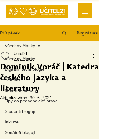
Registrace
Příspěvek
Všechny články
Učitel21
Všechny články
23. 11. 2020
Dominik Voráč | Katedra
Digitální technologie
českého jazyka a
Témata
literatury
Moderní metody
Aktualizováno:
30. 6. 2021
Tipy do pedagogické praxe
Studenti blogují
Inkluze
Senátoři blogují