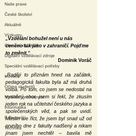
Naše praxe
České školství
Aktuálně
Výzkumy
„Vzdělání bohužel není u nás 
Oborové didaktiky
ceněno tak jako v zahraničí. Pojďme 
to změnit.“
Digitální vzdělávací zdroje
Dominik Voráč
Speciální vzdělávací potřeby
„Raději to přiznám hned na začátek, 
Inovace
pedagogická fakulta byla až má druhá 
Očima studentů
volba. Po tom, co jsem se nedostal na 
vysněný obor, jsem si řekl, že zkusím 
Mediální gramotnost
jeden rok na učitelství českého jazyka a 
Informatika
společenských věd, a pak se uvidí. 
E-Bezpečí
Musím ale říct, že jsem byl snad už od 
prvního dne z fakulty nadšený a nikam 
Technika
jinam jsem nechtěl – bavila mě 