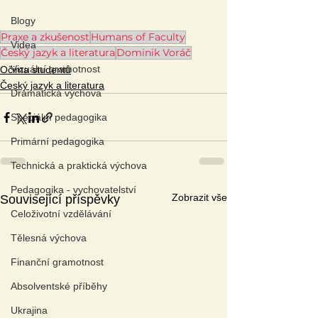
Blogy
Praxe a zkušenost
Humans of Faculty
Videa
Český jazyk a literatura
Dominik Voráč
Vizuální gramotnost
Očima studentů
Český jazyk a literatura
Dramatická výchova
Speciální pedagogika
Primární pedagogika
Technická a praktická výchova
Pedagogika - vychovatelství
Zobrazit vše
Související příspěvky
Celoživotní vzdělávání
Tělesná výchova
Finanční gramotnost
Absolventské příběhy
Ukrajina