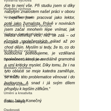
Výtvarná výchova
Ale to není vše. Při studiu jsem si díky 
Hudební výchova
nabytým znalostem našel práci v oboru 
Výchova ke zdraví
– nejdříve jsem pracoval jako lektor, 
poté jako žurnalista. Právě v novinách 
Osobnostní a sociální výchova
jsem začal mnohem lépe vnímat, jak 
Výchova demokratického občana
média ovlivňují více, než se zdá – od 
různých společenských nálad až po 
Evropské a globální souvislosti
chod dějin. Myslím si tedy, že to, co do 
Multikulturní výchova
budoucna potřebujeme, je vzdělaná 
společnost, která je mediálně gramotná 
Environmentální výchova
a umí kriticky myslet. Díky tomu, že i na 
Mediální výchova
tyto oblasti se moje katedra zaměřuje, 
Volný čas
se můžu této problematice věnovat i do 
budoucna. A snad i já svým dílem 
Kritické myšlení
přispěju k lepším zítřkům.“
Umění a kreativita
Foto: Jakub Konečný
Učitelé blogují
Osobnosti