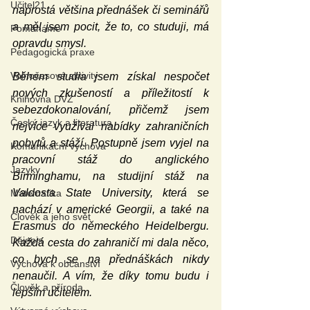
Učitel21
naprostá většina přednášek či seminářů 
a měl jsem pocit, že to, co studuji, má 
Pomáháme
opravdu smysl.
Pedagogická praxe
Volnočasové aktivity
Během studia jsem získal nespočet 
nových zkušeností a příležitostí k 
Knihovna DVZ
sebezdokonalování, přičemž jsem 
Český jazyk a literatura
nejvíce využíval nabídky zahraničních 
pobytů a stáží. Postupně jsem vyjel na 
Komunikační výchova
pracovní stáž do anglického 
Jazyky
Birminghamu, na studijní stáž na 
Valdosta State University, která se 
Matematika
nachází v americké Georgii, a také na 
Člověk a jeho svět
Erasmus do německého Heidelbergu. 
Dějepis
Každá cesta do zahraničí mi dala něco, 
co bych se na přednáškách nikdy 
Výchova k občanství
nenaučil. A vím, že díky tomu budu i 
Člověk a příroda
lepším učitelem.