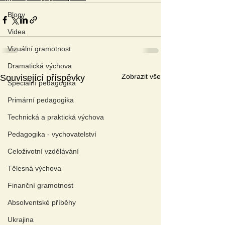
Blogy
Videa
Vizuální gramotnost
Dramatická výchova
Zobrazit vše
Související příspěvky
Speciální pedagogika
Primární pedagogika
Technická a praktická výchova
Pedagogika - vychovatelství
Celoživotní vzdělávání
Tělesná výchova
Finanční gramotnost
Absolventské příběhy
Ukrajina