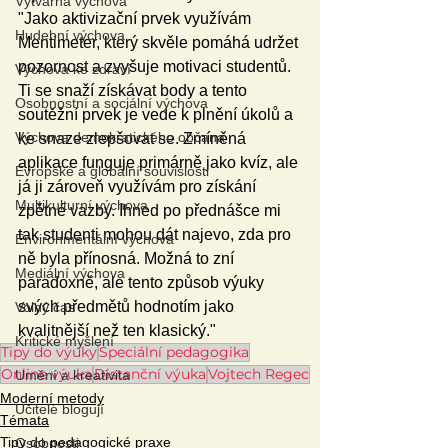
Výtvarná výchova
"Jako aktivizační prvek využívám 
Hudební výchova
Mentimeter, který skvěle pomáhá udržet 
pozornost a zvyšuje motivaci studentů. 
Výchova ke zdraví
Ti se snaží získávat body a tento 
Osobnostní a sociální výchova
soutěžní prvek je vede k plnění úkolů a 
Výchova demokratického občana
ke snaze zlepšovat se. Zmíněná 
aplikace funguje primárně jako kvíz, ale 
Evropské a globální souvislosti
já ji zároveň využívám pro získání 
Multikulturní výchova
zpětné vazby. Ihned po přednášce mi 
tak studenti mohou dát najevo, zda pro 
Environmentální výchova
ně byla přínosná. Možná to zní 
Mediální výchova
paradoxně, ale tento způsob výuky 
svých předmětů hodnotím jako 
Volný čas
kvalitnější než ten klasický."
Kritické myšlení
Tipy do výuky
Speciální pedagogika
Online výuka
Distanční výuka
Vojtech Regec
Umění a kreativita
Moderní metody
Učitelé blogují
Témata
Tipy do pedagogické praxe
Osobnosti