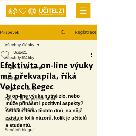
Registrace
Příspěvek
Všechny články
Učitel21
Všechny články
1. 2. 2021
Efektivita on-line výuky
Digitální technologie
mě překvapila, říká
Témata
Vojtech Regec
Moderní metody
Je on-line výuka nutné zlo, nebo 
Tipy do pedagogické praxe
může přinášet i pozitivní aspekty? 
Studenti blogují
Aktuální téma těchto dnů, na nějž 
existuje tolik názorů, kolik je učitelů 
Inkluze
a studentů.
Senátoři blogují