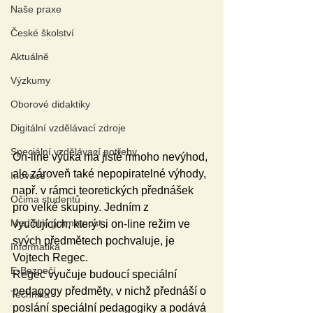
Naše praxe
České školství
Aktuálně
Výzkumy
Oborové didaktiky
Digitální vzdělávací zdroje
Speciální vzdělávací potřeby
On-line výuka má jistě mnoho nevýhod, 
ale zároveň také nepopiratelné výhody, 
Inovace
např. v rámci teoretických přednášek 
Očima studentů
pro velké skupiny. Jedním z 
Mediální gramotnost
vyučujících, který si on-line režim ve 
svých předmětech pochvaluje, je 
Informatika
Vojtech Regec. 
E-Bezpečí
Regec vyučuje budoucí speciální 
pedagogy předměty, v nichž přednáší o 
Technika
poslání speciální pedagogiky a podává 