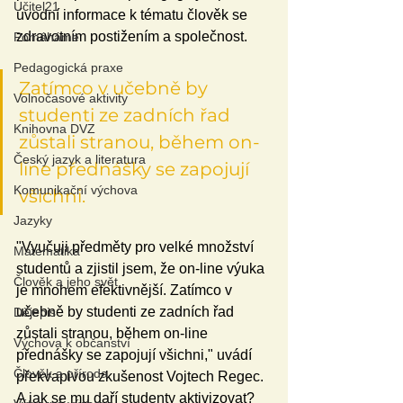
Učitel21
úvodní informace k tématu člověk se 
zdravotním postižením a společnost.
Pomáháme
Pedagogická praxe
Zatímco v učebně by 
Volnočasové aktivity
studenti ze zadních řad 
Knihovna DVZ
zůstali stranou, během on-
Český jazyk a literatura
line přednášky se zapojují 
Komunikační výchova
všichni.
Jazyky
"Vyučuji předměty pro velké množství 
Matematika
studentů a zjistil jsem, že on-line výuka 
Člověk a jeho svět
je mnohem efektivnější. Zatímco v 
učebně by studenti ze zadních řad 
Dějepis
zůstali stranou, během on-line 
Výchova k občanství
přednášky se zapojují všichni," uvádí 
Člověk a příroda
překvapivou zkušenost Vojtech Regec. 
A jak se mu daří studenty aktivizovat? 