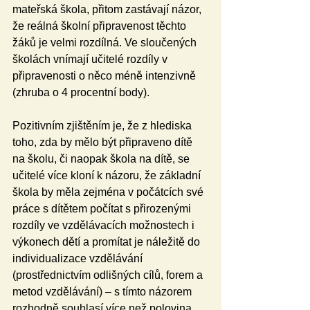
mateřská škola, přitom zastávají názor, 
že reálná školní připravenost těchto 
žáků je velmi rozdílná. Ve sloučených 
školách vnímají učitelé rozdíly v 
připravenosti o něco méně intenzivně 
(zhruba o 4 procentní body).
Pozitivním zjištěním je, že z hlediska 
toho, zda by mělo být připraveno dítě 
na školu, či naopak škola na dítě, se 
učitelé více kloní k názoru, že základní 
škola by měla zejména v počátcích své 
práce s dítětem počítat s přirozenými 
rozdíly ve vzdělávacích možnostech i 
výkonech dětí a promítat je náležitě do 
individualizace vzdělávání 
(prostřednictvím odlišných cílů, forem a 
metod vzdělávání) – s tímto názorem 
rozhodně souhlasí více než polovina 