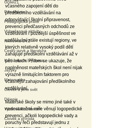
Učitel21
včasného zapojení dětí do 
Pomáháme
předškolního vzdělávání na 
odpovídající školní připravenost, 
Pedagogická praxe
prevenci předčasných odchodů ze 
Volnočasové aktivity
vzdělávání i pozdější úspěšnost ve 
vzdělávání stále existují regiony, ve 
Knihovna DVZ
kterých relativně vysoký podíl dětí 
Český jazyk a literatura
zahajuje předškolní vzdělávání až v 
Komunikační výchova
pěti letech. Přitom se ukazuje, že 
naplněnost mateřských škol není nijak 
Jazyky
výrazně limitujícím faktorem pro 
Matematika
včasnější zahajování předškolního 
vzdělávání.
Člověk a jeho svět
Dějepis
Mateřské školy se mimo jiné také v 
nedostatečné míře věnují logopedické 
Výchova k občanství
prevenci, ačkoli logopedické vady a 
Člověk a příroda
poruchy řeči představují jednu z 