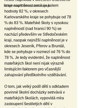
kraje naplněnost osciluje kolem 
Učitel roku Olomouckého kraje
hodnoty 82 %, v okresech 
Karlovarského kraje se pohybuje od 78 
% do 83 %. Mateřské školy s vysokou 
naplněností (nad hranicí 90 %) se 
nachází především ve Středočeském 
kraji, naopak nejnižší naplněnost je v 
okresech Jeseník, Přerov a Bruntál, 
kde se pohybuje v rozmezí od 76 % do 
78 %. Je tedy evidentní, že naplněnost 
mateřských škol není nijak výrazně 
limitujícím faktorem pro včasnější 
zahajování předškolního vzdělávání.
O tom, jak velký podíl dětí s odkladem 
povinné školní docházky setrvává v 
mateřských školách, vypovídá míra 
zastoupení šestiletých dětí v 