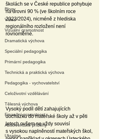
školách se v České republice pohybuje 
Blogy
na úrovni 90 % (ve školním roce 
2023/2024), nicméně z hlediska 
Videa
regionálního rozložení není 
Vizuální gramotnost
rovnoměrné.
Dramatická výchova
Speciální pedagogika
Primární pedagogika
Technická a praktická výchova
Pedagogika - vychovatelství
Celoživotní vzdělávání
Tělesná výchova
Vysoký podíl dětí zahajujících 
Finanční gramotnost
docházku do mateřské školy až v pěti 
letech ovšem ne vždy souvisí 
Absolventské příběhy
s vysokou naplněností mateřských škol, 
Ukrajina
neboť například v okresech Ústeckého 