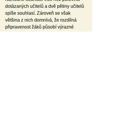
dotázaných učitelů a dvě pětiny učitelů 
spíše souhlasí. Zároveň se však 
většina z nich domnívá, že rozdílná 
připravenost žáků působí výrazné 
problémy ve výuce.
Celou analýzu naleznete na 
webu 
České školní inspekce.
Zpracováno redakcí na základě 
tematické zprávy České školní inspekce
České školství
Problémy praxe
Výzkumy
Kvalita vzdělávání
Problémy školství
Česká školní inspekce
Primární vzdělávání
Základní vzdělávání
Mateřská škola
Témata
České školství
Výzkumy