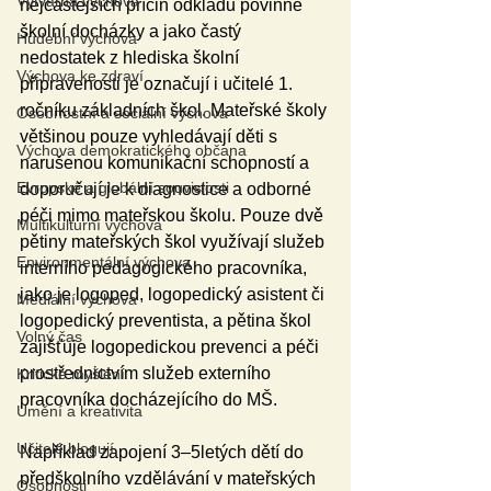
Výtvarná výchova
nejčastějších příčin odkladů povinné 
školní docházky a jako častý 
Hudební výchova
nedostatek z hlediska školní 
Výchova ke zdraví
připravenosti je označují i učitelé 1. 
ročníku základních škol. Mateřské školy 
Osobnostní a sociální výchova
většinou pouze vyhledávají děti s 
Výchova demokratického občana
narušenou komunikační schopností a 
Evropské a globální souvislosti
doporučují je k diagnostice a odborné 
péči mimo mateřskou školu. Pouze dvě 
Multikulturní výchova
pětiny mateřských škol využívají služeb 
Environmentální výchova
interního pedagogického pracovníka, 
jako je logoped, logopedický asistent či 
Mediální výchova
logopedický preventista, a pětina škol 
Volný čas
zajišťuje logopedickou prevenci a péči 
prostřednictvím služeb externího 
Kritické myšlení
pracovníka docházejícího do MŠ.
Umění a kreativita
Učitelé blogují
Například zapojení 3–5letých dětí do 
předškolního vzdělávání v mateřských 
Osobnosti