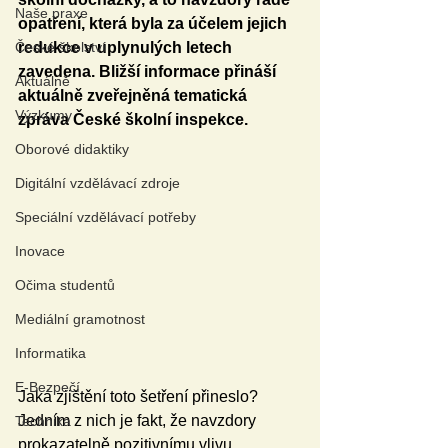
Naše praxe
opatření, která byla za účelem jejich 
České školství
redukce v uplynulých letech 
zavedena. Bližší informace přináší 
Aktuálně
aktuálně zveřejněná tematická 
Výzkumy
zpráva České školní inspekce.
Oborové didaktiky
Digitální vzdělávací zdroje
Speciální vzdělávací potřeby
Inovace
Očima studentů
Mediální gramotnost
Informatika
E-Bezpečí
Jaká zjištění toto šetření přineslo? 
Jedním z nich je fakt, že navzdory 
Technika
prokazatelně pozitivnímu vlivu 