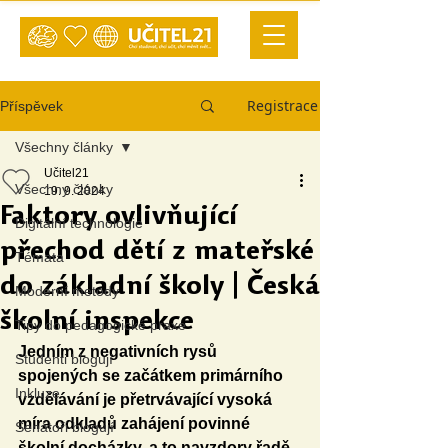
Registrace
Příspěvek
Všechny články
Učitel21
Všechny články
19. 9. 2024
Faktory ovlivňující
Digitální technologie
přechod dětí z mateřské
Témata
do základní školy | Česká
Moderní metody
školní inspekce
Tipy do pedagogické praxe
Jedním z negativních rysů 
Studenti blogují
spojených se začátkem primárního 
Inkluze
vzdělávání je přetrvávající vysoká 
míra odkladů zahájení povinné 
Senátoři blogují
školní docházky, a to navzdory řadě 