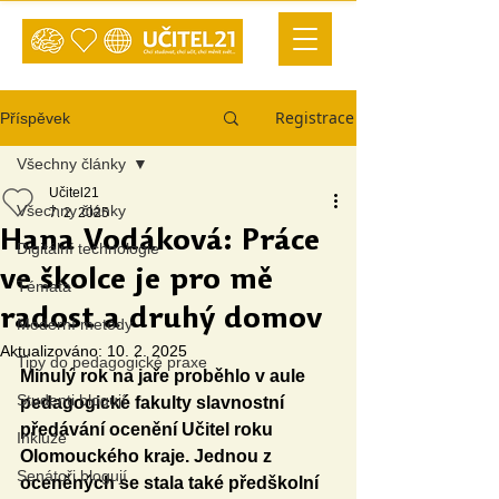
Registrace
Příspěvek
Všechny články
Učitel21
Všechny články
7. 2. 2025
Hana Vodáková: Práce
Digitální technologie
ve školce je pro mě
Témata
radost a druhý domov
Moderní metody
Aktualizováno:
10. 2. 2025
Tipy do pedagogické praxe
Minulý rok na jaře proběhlo v aule 
Studenti blogují
pedagogické fakulty slavnostní 
předávání ocenění Učitel roku 
Inkluze
Olomouckého kraje. Jednou z 
Senátoři blogují
oceněných se stala také předškolní 