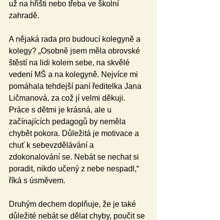
už na hřišti nebo třeba ve školní 
zahradě. 
A nějaká rada pro budoucí kolegyně a 
kolegy? „Osobně jsem měla obrovské 
štěstí na lidi kolem sebe, na skvělé 
vedení MŠ a na kolegyně. Nejvíce mi 
pomáhala tehdejší paní ředitelka Jana 
Ličmanová, za což jí velmi děkuji. 
Práce s dětmi je krásná, ale u 
začínajících pedagogů by neměla 
chybět pokora. Důležitá je motivace a 
chuť k sebevzdělávání a 
zdokonalování se. Nebát se nechat si 
poradit, nikdo učený z nebe nespadl,“ 
říká s úsměvem.
Druhým dechem doplňuje, že je také 
důležité nebát se dělat chyby, poučit se 