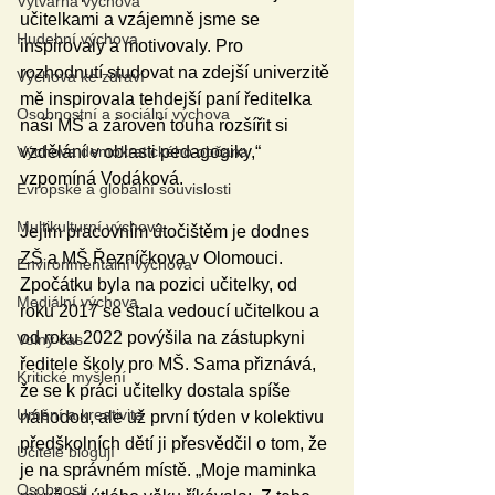
Výtvarná výchova
učitelkami a vzájemně jsme se 
Hudební výchova
inspirovaly a motivovaly. Pro 
rozhodnutí studovat na zdejší univerzitě 
Výchova ke zdraví
mě inspirovala tehdejší paní ředitelka 
Osobnostní a sociální výchova
naší MŠ a zároveň touha rozšířit si 
vzdělání v oblasti pedagogiky,“ 
Výchova demokratického občana
vzpomíná Vodáková.
Evropské a globální souvislosti
Multikulturní výchova
Jejím pracovním útočištěm je dodnes 
ZŠ a MŠ Řezníčkova v Olomouci. 
Environmentální výchova
Zpočátku byla na pozici učitelky, od 
Mediální výchova
roku 2017 se stala vedoucí učitelkou a 
od roku 2022 povýšila na zástupkyni 
Volný čas
ředitele školy pro MŠ. Sama přiznává, 
Kritické myšlení
že se k práci učitelky dostala spíše 
Umění a kreativita
náhodou, ale už první týden v kolektivu 
předškolních dětí ji přesvědčil o tom, že 
Učitelé blogují
je na správném místě. „Moje maminka 
Osobnosti