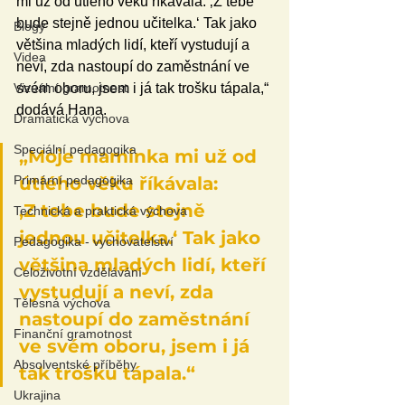
mi už od útlého věku říkávala: ‚Z tebe 
bude stejně jednou učitelka.‘ Tak jako 
Blogy
většina mladých lidí, kteří vystudují a 
Videa
neví, zda nastoupí do zaměstnání ve 
svém oboru, jsem i já tak trošku tápala,“ 
Vizuální gramotnost
dodává Hana. 
Dramatická výchova
Speciální pedagogika
„Moje maminka mi už od 
útlého věku říkávala: 
Primární pedagogika
‚Z tebe bude stejně 
Technická a praktická výchova
jednou učitelka.‘ Tak jako 
Pedagogika - vychovatelství
většina mladých lidí, kteří 
Celoživotní vzdělávání
vystudují a neví, zda 
Tělesná výchova
nastoupí do zaměstnání 
Finanční gramotnost
ve svém oboru, jsem i já 
Absolventské příběhy
tak trošku tápala.“
Ukrajina