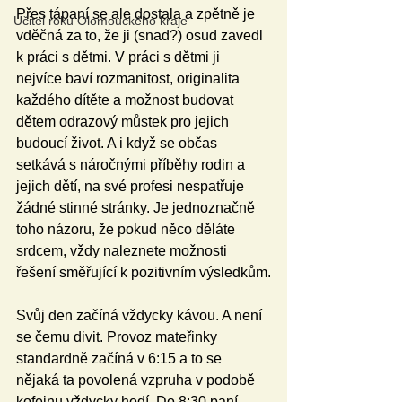
Přes tápaní se ale dostala a zpětně je 
Učitel roku Olomouckého kraje
vděčná za to, že ji (snad?) osud zavedl 
k práci s dětmi. V práci s dětmi ji 
nejvíce baví rozmanitost, originalita 
každého dítěte a možnost budovat 
dětem odrazový můstek pro jejich 
budoucí život. A i když se občas 
setkává s náročnými příběhy rodin a 
jejich dětí, na své profesi nespatřuje 
žádné stinné stránky. Je jednoznačně 
toho názoru, že pokud něco děláte 
srdcem, vždy naleznete možnosti 
řešení směřující k pozitivním výsledkům.
Svůj den začíná vždycky kávou. A není 
se čemu divit. Provoz mateřinky 
standardně začíná v 6:15 a to se 
nějaká ta povolená vzpruha v podobě 
kofeinu vždycky hodí. Do 8:30 paní 