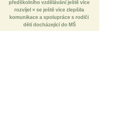
předškolního vzdělávání ještě více 
rozvíjel 
×
 se ještě více zlepšila 
komunikace a spolupráce s rodiči 
dětí docházející do MŠ
se ještě více zlepšila komunikace a 
spolupráce s rodiči dětí docházející do 
MŠ
pro redakci U21 zpracovala Nel 
Foberová
České školství
Osobnosti
Učitelé
Rozhovory
Videa
Učitelství
Kvalita učitelské profese
Kvalita vzdělávání
Učitel Olomouckého kraje
Mateřská škola
Témata
České školství
Pedagogická praxe