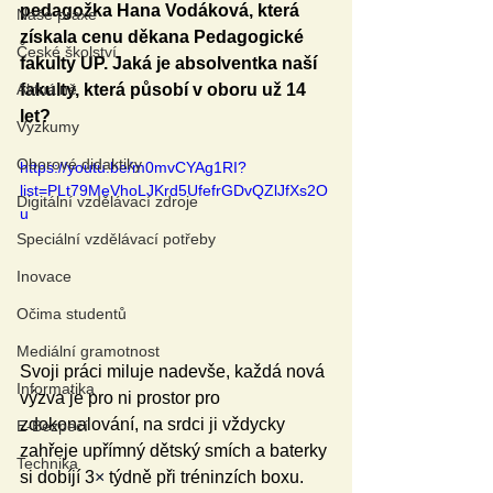
pedagožka Hana Vodáková, která 
Naše praxe
získala cenu děkana Pedagogické 
České školství
fakulty UP. Jaká je absolventka naší 
Aktuálně
fakulty, která působí v oboru už 14 
let?
Výzkumy
Oborové didaktiky
https://youtu.be/m0mvCYAg1RI?
list=PLt79MeVhoLJKrd5UfefrGDvQZlJfXs2O
Digitální vzdělávací zdroje
u
Speciální vzdělávací potřeby
Inovace
Očima studentů
Mediální gramotnost
Svoji práci miluje nadevše, každá nová 
Informatika
výzva je pro ni prostor pro 
zdokonalování, na srdci ji vždycky 
E-Bezpečí
zahřeje upřímný dětský smích a baterky 
Technika
si dobíjí 3
×
 týdně při tréninzích boxu. 