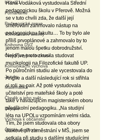
Učitel21
Hana Vodáková vystudovala Střední 
pedagogickou školu v Přerově. Možná 
Pomáháme
se v tuto chvíli zda, že další její 
Pedagogická praxe
směřování zahrnovalo nástup na 
pedagogickou fakultu… To by bylo ale 
Volnočasové aktivity
příliš prvoplánové a zahrnovalo by to 
Knihovna DVZ
jenom malou špetku dobrodružství. 
Nejdříve proto zkusila studovat 
Český jazyk a literatura
muzikologii na Filozofické fakultě UP. 
Komunikační výchova
Po půlročním studiu ale vycestovala do 
Jazyky
Anglie a další následující rok si střihla 
si roli au-pair. Až poté vystudovala 
Matematika
učitelství pro mateřské školy a poté 
Člověk a jeho svět
také v navazujícím magisterském oboru 
předškolní pedagogiku. „Na studijní 
Dějepis
léta na UPOLu vzpomínám velmi ráda. 
Výchova k občanství
Tím, že jsem studovala oba obory 
Člověk a příroda
dálkově při zaměstnání v MŠ, jsem se 
setkala při studiu s dalšími studujícími 