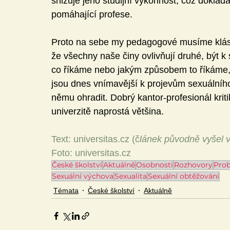
snižuje jeho studijní výkonnost, což dokláda
pomáhající profese.
Proto na sebe my pedagogové musíme klást
že všechny naše činy ovlivňují druhé, být k s
co říkáme nebo jakým způsobem to říkáme,
jsou dnes vnímavější k projevům sexuálního 
němu ohradit. Dobrý kantor-profesionál krit
univerzitě naprostá většina.
Text: universitas.cz (č
lánek původně vyšel 
Foto: universitas.cz 
České školství
Aktuálně
Osobnosti
Rozhovory
Prob
Sexuální výchova
Sexualita
Sexuální obtěžování
Témata
České školství
Aktuálně