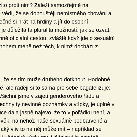
žito proti nim? Záleží samozřejmě na 
ře vědí, že se dopouštějí nemístného chování a 
čné si hrát na hrdiny a jít do osobní 
je důležitá ta pluralita možností, jak se ozvat. 
ě oficiální cestou, zvláště když jde o sexuální 
mnohem méně než těch, k nimž dochází z 
u, že se tím může druhého dotknout. Podobně 
ě, ale raději si to sama pro sebe bagatelizuje: 
šichni jsme v zajetí genderového řádu a 
echny ty nevinné poznámky a vtípky, je úplně v 
uce dala jasně najevo, že to v pořádku není, a 
člověk, na něhož naše sexuálně podbarvené a 
aký vliv to na něj může mít – například se 