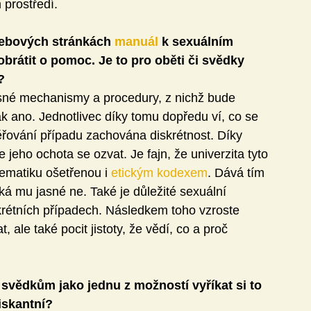
 prostředí.
webových stránkách 
manuál
 k sexuálním 
brátit o pomoc. Je to pro oběti či svědky 
?
jasné mechanismy a procedury, z nichž bude 
k ano. Jednotlivec díky tomu dopředu ví, co se 
ěřování případu zachována diskrétnost. Díky 
 jeho ochota se ozvat. Je fajn, že univerzita tyto 
lematiku ošetřenou i 
etickým kodexem
. Dává tím 
ká mu jasné ne. Také je důležité sexuální 
krétních případech. Následkem toho vzroste 
, ale také pocit jistoty, že vědí, co a proč 
svědkům jako jednu z možností vyříkat si to 
iskantní?