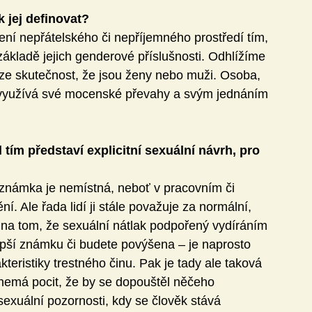
k jej definovat?
ení nepřátelského či nepříjemného prostředí tím, 
ákladě jejich genderové příslušnosti. Odhlížíme 
krze skutečnost, že jsou ženy nebo muži. Osoba, 
 využívá své mocenské převahy a svým jednáním 
tím představí explicitní sexuální návrh, pro 
 poznámka je nemístná, neboť v pracovním či 
. Ale řada lidí ji stále považuje za normální, 
na tom, že sexuální nátlak podpořený vydíráním 
lepší známku či budete povýšena – je naprosto 
teristiky trestného činu. Pak je tady ale taková 
nemá pocit, že by se dopouštěl něčeho 
xuální pozornosti, kdy se člověk stává 