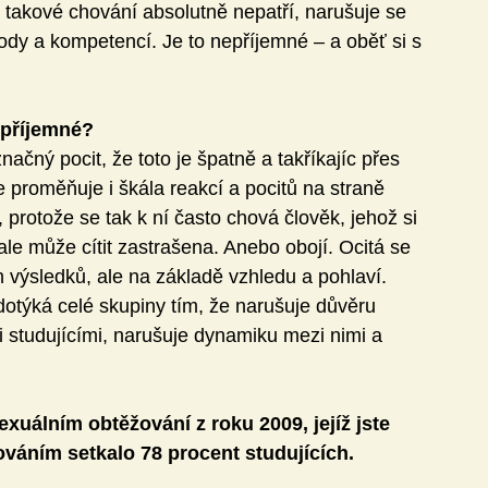
 takové chování absolutně nepatří, narušuje se 
ody a kompetencí. Je to nepříjemné – a oběť si s 
epříjemné?
čný pocit, že toto je špatně a takříkajíc přes 
e proměňuje i škála reakcí a pocitů na straně 
 protože se tak k ní často chová člověk, jehož si 
e ale může cítit zastrašena. Anebo obojí. Ocitá se 
h výsledků, ale na základě vzhledu a pohlaví. 
dotýká celé skupiny tím, že narušuje důvěru 
i studujícími, narušuje dynamiku mezi nimi a 
exuálním obtěžování z roku 2009, jejíž jste 
ováním setkalo 78 procent studujících. 