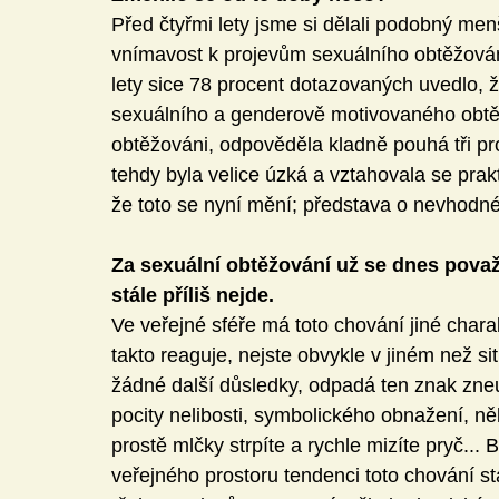
Před čtyřmi lety jsme si dělali podobný me
vnímavost k projevům sexuálního obtěžování
lety sice 78 procent dotazovaných uvedlo, ž
sexuálního a genderově motivovaného obtěžo
obtěžováni, odpověděla kladně pouhá tři pr
tehdy byla velice úzká a vztahovala se prakt
že toto se nyní mění; představa o nevhodné
Za sexuální obtěžování už se dnes považuj
stále příliš nejde.
Ve veřejné sféře má toto chování jiné chara
takto reaguje, nejste obvykle v jiném než 
žádné další důsledky, odpadá ten znak zne
pocity nelibosti, symbolického obnažení, něk
prostě mlčky strpíte a rychle mizíte pryč...
veřejného prostoru tendenci toto chování st