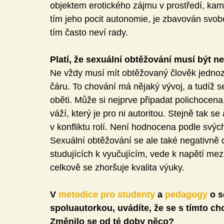
objektem erotického zájmu v prostředí, kam
tím jeho pocit autonomie, je zbavován svob
tím často neví rady.
Platí, že sexuální obtěžování musí být n
Ne vždy musí mít obtěžovaný člověk jednozna
čáru. To chování má nějaký vývoj, a tudíž s
oběti. Může si nejprve připadat polichocena,
váží, který je pro ni autoritou. Stejně tak s
v konfliktu rolí. Není hodnocena podle svýc
Sexuální obtěžování se ale také negativně 
studujících k vyučujícím, vede k napětí mez
celkově se zhoršuje kvalita výuky.
V 
metodice pro studenty
 a 
pedagogy
 o s
spoluautorkou, uvádíte, že se s tímto ch
Změnilo se od té doby něco?