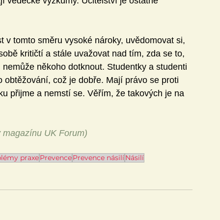
jí vědecké výzkumy. Učitelství je ostatně 
 v tomto směru vysoké nároky, uvědomovat si, 
obě kritičtí a stále uvažovat nad tím, zda se to, 
 nemůže někoho dotknout. Studentky a studenti 
obtěžování, což je dobře. Mají právo se proti 
iku přijme a nemstí se. Věřím, že takových je na 
v magazínu
 UK Forum
)
lémy praxe
Prevence
Prevence násilí
Násilí