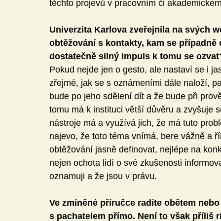
těchto projevů v pracovním či akademickém
Univerzita Karlova zveřejnila na svých 
obtěžování s kontakty, kam se případně o
dostatečně silný impuls k tomu se ozvat
Pokud nejde jen o gesto, ale nastaví se i 
zřejmé, jak se s oznámeními dále naloží, pa
bude po jeho sdělení dít a že bude při prov
tomu má k instituci větší důvěru a zvyšuje se
nástroje má a využívá jich, že má tuto prob
najevo, že toto téma vnímá, bere vážně a ří
obtěžování jasně definovat, nejlépe na kon
nejen ochota lidí o své zkušenosti informovat
oznamuji a že jsou v právu.
Ve zmíněné příručce radíte obětem nebo 
s pachatelem přímo. Není to však příliš r