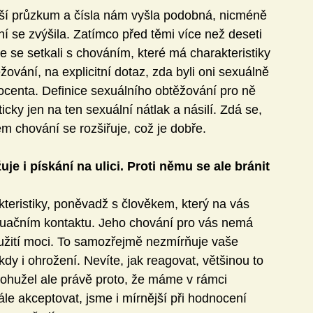
nší průzkum a čísla nám vyšla podobná, nicméně 
 se zvýšila. Zatímco před těmi více než deseti 
e se setkali s chováním, které má charakteristiky 
vání, na explicitní dotaz, zda byli oni sexuálně 
ocenta. Definice sexuálního obtěžování pro ně 
icky jen na ten sexuální nátlak a násilí. Zdá se, 
m chování se rozšiřuje, což je dobře.
e i pískání na ulici. Proti němu se ale bránit 
kteristiky, poněvadž s člověkem, který na vás 
situačním kontaktu. Jeho chování pro vás nemá 
užití moci. To samozřejmě nezmírňuje vaše 
dy i ohrožení. Nevíte, jak reagovat, většinou to 
 Bohužel ale právě proto, že máme v rámci 
ále akceptovat, jsme i mírnější při hodnocení 