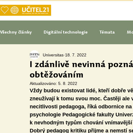
DOMŮ
NAŠE VIZE UČITELSTVÍ
Všechny články
Digitální technologie
Témata
Mo
Universitas
18. 7. 2022
Tipy do pedagogické praxe
Studenti blogují
In
I zdánlivě nevinná pozn
obtěžováním
Senátoři blogují
Naše praxe
České školství
Aktualizováno:
5. 8. 2022
Vždy budou existovat lidé, kteří dobře v
zneužívají k tomu svou moc. Častěji ale 
Oborové didaktiky
Digitální vzdělávací zdroje
necitlivosti pedagoga, říká odbornice na
psychologie Pedagogické fakulty Univerz
k nevhodným typům chování vnímavější ne
Speciální vzdělávací potřeby
Inovace
Očima st
Dobrý pedagog kritiku přijme a nemstí s