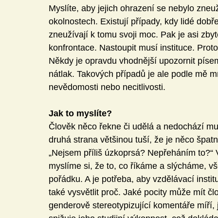
Myslíte, aby jejich ohrazení se nebylo zneu
okolnostech. Existují případy, kdy lidé dob
zneužívají k tomu svoji moc. Pak je asi zbyte
konfrontace. Nastoupit musí instituce. Proto 
Někdy je opravdu vhodnější upozornit písemn
nátlak. Takových případů je ale podle mě 
nevědomosti nebo necitlivosti.
Jak to myslíte?
Člověk něco řekne či udělá a nedochází m
druhá strana většinou tuší, že je něco špatn
„Nejsem příliš úzkoprsá? Nepřeháním to?“ V
myslíme si, že to, co říkáme a slýcháme, vš
pořádku. A je potřeba, aby vzdělávací instit
také vysvětlit proč. Jaké pocity může mít 
genderově stereotypizující komentáře míří, j