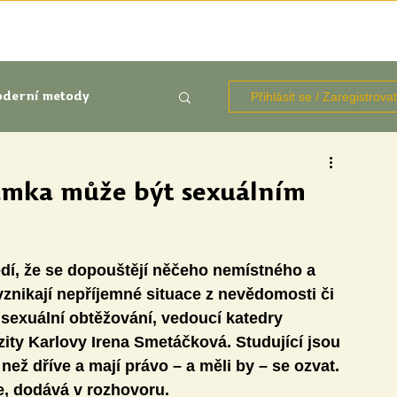
TÉMATA
KNIHOVNA ZDROJŮ
BLOGY
OČIMA STUD
Přihlásit se / Zaregistrova
derní metody
kluze
ámka může být sexuálním
Aktuálně
Výzkumy
ědí, že se dopouštějí něčeho nemístného a 
vznikají nepříjemné situace z nevědomosti či 
 sexuální obtěžování, vedoucí katedry 
ity Karlovy Irena Smetáčková. Studující jsou 
ž dříve a mají právo – a měli by – se ozvat. 
udentů
e, dodává v rozhovoru.