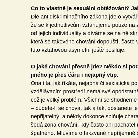
Co to vlastně je sexuální obtěžování? Ja
Dle antidiskriminačního zákona jde o vytvář
že se k jednotlivcům vztahujeme pouze na z
od jejich individuality a díváme se na ně s
která se takového chování dopouští, často
tuto vztahovou asymetrii ještě posiluje.
O jaké chování přesně jde? Někdo si pod 
jiného je přes čáru i nejapný vtip.
Ona i ta, jak říkáte, nejapná či sexistická
vzdělávacím prostředí nemá své opodstatnění
což je velký problém. Všichni se shodneme 
– budete-li se chovat tak a tak, dostanete 
nepřijatelný, a někdy dokonce splňuje charak
šedá zóna chování, kdy často ani pachatel 
špatného. Mluvíme o takzvané nepříjemné se