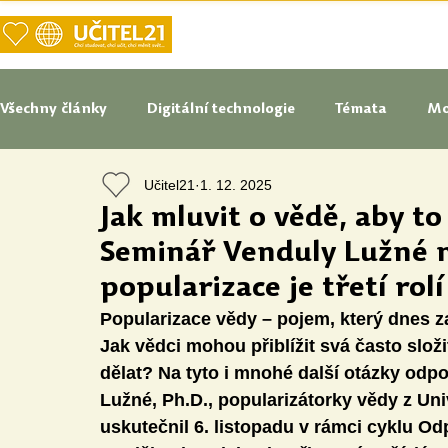
DOMŮ
NAŠE VIZE UČITELSTVÍ
Všechny články
Digitální technologie
Témata
Mo
Učitel21
1. 12. 2025
Tipy do pedagogické praxe
Studenti blogují
In
Jak mluvit o vědě, aby to 
Seminář Venduly Lužné n
Senátoři blogují
Naše praxe
České školství
popularizace je třetí rolí
Popularizace vědy – pojem, který dnes za
Jak vědci mohou přiblížit svá často složi
Oborové didaktiky
Digitální vzdělávací zdroje
dělat? Na tyto i mnohé další otázky odpo
Lužné, Ph.D., popularizátorky vědy z Uni
uskutečnil 6. listopadu v rámci cyklu Od
Speciální vzdělávací potřeby
Inovace
Očima st