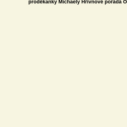
proděkanky Michaely Hřivnové pořádá Od
Mediální gramotnost
Informatika
E-Bezpečí
Pomáháme
Pedagogická praxe
Volnočasové akt
Český jazyk a literatura
Komunikační výchova
Člověk a jeho svět