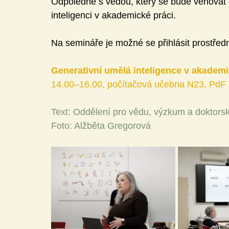
Odpoledne s vědou, který se bude věnovat 
inteligenci v akademické práci.
Na semináře je možné se přihlásit prostře
Generativní umělá inteligence v akademi
14.00–⁠⁠⁠⁠⁠⁠16.00, počítačová učebna N23, P
Text: Oddělení pro vědu, výzkum a doktors
Foto: Alžběta Gregorová