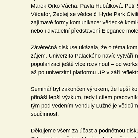
Marek Orko Vácha, Pavla Hubálková, Petr S
Vědátor, Zeptej se vědce či Hyde Park Civil
zajímavé formy komunikace: vědecké komiksy
nebo i divadelní představení Elegance mole
Závěrečná diskuse ukázala, že o téma komun
zájem. Univerzita Palackého navíc vytváří no
popularizaci ještě více rozvinout – od work
až po univerzitní platformu UP v záři reflekt
Seminář byl zakončen výrokem, že lepší ko
přináší lepší výzkum, tedy i cílem pracovn
tým pod vedením Venduly Lužné je vědcům p
součinnost.
Děkujeme všem za účast a podnětnou diskus