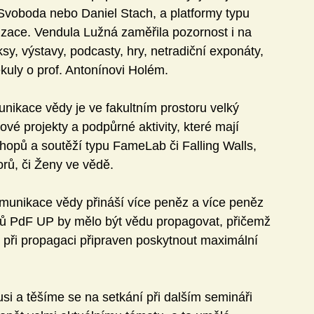
voboda nebo Daniel Stach, a platformy typu 
izace. Vendula Lužná zaměřila pozornost i na 
, výstavy, podcasty, hry, netradiční exponáty, 
kuly o prof. Antonínovi Holém.
ikace vědy je ve fakultním prostoru velký 
vé projekty a podpůrné aktivity, které mají 
shopů a soutěží typu FameLab či Falling Walls, 
orů, či Ženy ve vědě.
munikace vědy přináší více peněz a více peněz 
íků PdF UP by mělo být vědu propagovat, přičemž 
ři propagaci připraven poskytnout maximální 
i a těšíme se na setkání při dalším semináři 