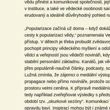
vědu přinést a komunikovat společnosti, jej
v instituce,
a také ve vědecké osobnosti samo
erudovaný a ideálně důvěryhodný pohled na
„Popularizace začíná už doma – když dokážet
cesty k popularizaci vědy,“ poznamenala Ve
přístup. V dětech je třeba probudit zvědavos
pochopit principy vědeckého myšlení a odo
vědci a veřejností jsou vědečtí novináři, k
stabilní personální základnu. Kanálů, jak vědu
přes populárně-naučné články, podcasty, soc
Lužná zmínila, že zájemci o mediální výstupy
propagace nebo přímo novináře, protože oc
prostoru velmi ceněna. K přípravě mediální
tedy například zveřejňovat výsledky s předs
období tzv. „okurkové sezóny“. Komunikaci vě
opravdu baví. Inspirací mohou být i známé 