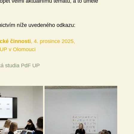
opět velmi aktuálnímu tématu, a to umělé 
dnictvím níže uvedeného odkazu:
cké činnosti
, 4. prosince 2025, 
dF UP v Olomouci
ká studia PdF UP