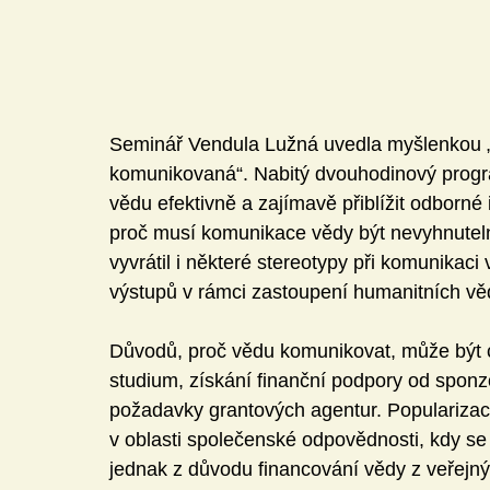
Seminář Vendula Lužná uvedla myšlenkou 
komunikovaná“. Nabitý dvouhodinový program
vědu efektivně a zajímavě přiblížit odborné 
proč musí komunikace vědy být nevyhnuteln
vyvrátil i některé stereotypy při komunikaci 
výstupů v rámci zastoupení humanitních vě
Důvodů, proč vědu komunikovat, může být c
studium, získání finanční podpory od sponzo
požadavky grantových agentur. Popularizace
v oblasti společenské odpovědnosti, kdy se st
jednak z důvodu financování vědy z veřejnýc