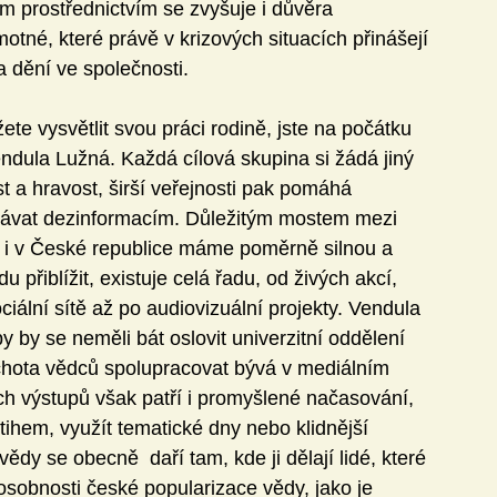
ím prostřednictvím se zvyšuje i důvěra 
tné, které právě v krizových situacích přinášejí 
 dění ve společnosti. 
e vysvětlit svou práci rodině, jste na počátku 
ndula Lužná. Každá cílová skupina si žádá jiný 
t a hravost, širší veřejnosti pak pomáhá 
lávat dezinformacím. Důležitým mostem mezi 
dy i v České republice máme poměrně silnou a 
 přiblížit, existuje celá řadu, od živých akcí, 
iální sítě až po audiovizuální projekty. Vendula 
 by se neměli bát oslovit univerzitní oddělení 
hota vědců spolupracovat bývá v mediálním 
ch výstupů však patří i promyšlené načasování, 
tihem, využít tematické dny nebo klidnější 
dy se obecně  daří tam, kde ji dělají lidé, které 
osobnosti české popularizace vědy, jako je 