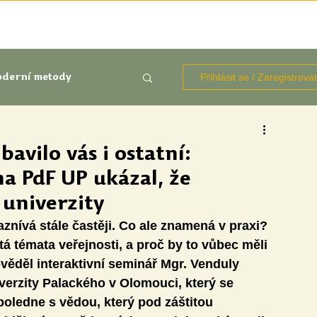
TÉMATA
KNIHOVNA ZDROJŮ
BLOGY
OČIMA STUD
Přihlásit se / Zaregistrova
derní metody
kluze
bavilo vás i ostatní:
a PdF UP ukázal, že
Aktuálně
Výzkumy
 univerzity
znívá stále častěji. Co ale znamená v praxi? 
tá témata veřejnosti, a proč by to vůbec měli 
věděl interaktivní seminář Mgr. Venduly 
verzity Palackého v Olomouci, který se 
poledne s vědou, který pod záštitou 
udentů