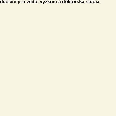
dělení pro vědu, výzkum a doktorská studia.
Technika
Učitel21
ivity
Knihovna DVZ
Jazyky
Matematika