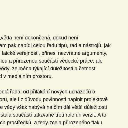
„věda není dokončená, dokud není 
 pak nabídl celou řadu tipů, rad a nástrojů, jak 
i laické veřejnosti, přinesl nezvratné argumenty, 
ou a přirozenou součástí vědecké práce, ale 
vědy, zejména týkající důležitosti a četnosti 
d v mediálním prostoru.
elá řada: od přilákání nových uchazečů o 
rů, ale i z důvodu povinnosti naplnit projektové 
 vědy však nabývá na čím dál větší důležitosti 
ala součástí takzvané třetí role univerzit. A to 
h prostředků, a tedy zcela přirozeného tlaku 