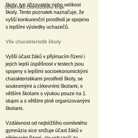
školy, typ zřizovatele nebo velikost 
Učitel roku Olomouckého kraje
školy. Tento poznatek naznačuje, že 
vyšší konkurenční prostředí je spojeno 
s lepšími výsledky uchazečů.
Vliv charakteristik školy
Vyšší účast žáků v přijímacím řízení i 
jejich lepší úspěšnost v testech jsou 
spojeny s lepšími socioekonomickými 
charakteristikami prostředí školy, se 
soukromými a církevními školami, s 
většími školami s výukou pouze na 1. 
stupni a s většími plně organizovanými 
školami.
Vzdálenost od nejbližšího osmiletého 
gymnázia sice snižuje účast žáků v 
přijímacím řízení, ale uchazeči ze 