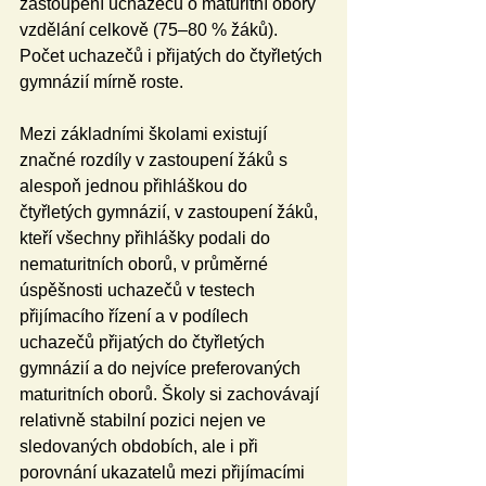
zastoupení uchazečů o maturitní obory 
vzdělání celkově (75–80 % žáků). 
Počet uchazečů i přijatých do čtyřletých 
gymnázií mírně roste.
Mezi základními školami existují 
značné rozdíly v zastoupení žáků s 
alespoň jednou přihláškou do 
čtyřletých gymnázií, v zastoupení žáků, 
kteří všechny přihlášky podali do 
nematuritních oborů, v průměrné 
úspěšnosti uchazečů v testech 
přijímacího řízení a v podílech 
uchazečů přijatých do čtyřletých 
gymnázií a do nejvíce preferovaných 
maturitních oborů. Školy si zachovávají 
relativně stabilní pozici nejen ve 
sledovaných obdobích, ale i při 
porovnání ukazatelů mezi přijímacími 