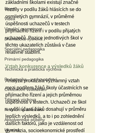
základními školami existují značné 
Blogy
rozdíly v podílu žáků hlásících se do 
osmiletých gymnázií, v průměrné 
Videa
úspěšnosti uchazečů v testech 
Vizuální gramotnost
přijímacího řízení i v podílu přijatých 
uchazečů. Pozice jednotlivých škol v 
Dramatická výchova
těchto ukazatelích zůstává v čase 
Speciální pedagogika
relativně stabilní.
Primární pedagogika
Vztah konkurence a výsledků žáků
Technická a praktická výchova
Pedagogika - vychovatelství
Analýza prokázala významný vztah 
mezi podílem žáků školy účastnících se 
Celoživotní vzdělávání
přijímacího řízení a jejich průměrnou 
Tělesná výchova
úspěšností v testech. Uchazeči ze škol 
s vyšší účastí žáků dosahují v průměru 
Finanční gramotnost
lepších výsledků, a to i po zohlednění 
Absolventské příběhy
dalších faktorů, jako je vzdálenost od 
Ukrajina
gymnázia, socioekonomické prostředí 