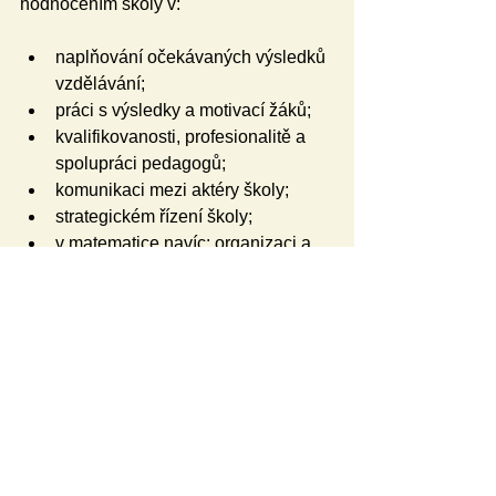
hodnocením školy v:
naplňování očekávaných výsledků 
vzdělávání;
práci s výsledky a motivací žáků;
kvalifikovanosti, profesionalitě a 
spolupráci pedagogů;
komunikaci mezi aktéry školy;
strategickém řízení školy;
v matematice navíc: organizaci a 
realizaci výuky.
Negativní vztah k výsledkům je spojen 
s horším než očekávaným hodnocením 
školy v:
organizaci a realizaci výuky 
(výchovně-vzdělávací strategie, 
individualizace);