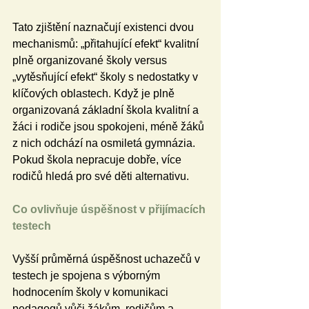
Tato zjištění naznačují existenci dvou 
mechanismů: „přitahující efekt“ kvalitní 
plně organizované školy versus 
„vytěsňující efekt“ školy s nedostatky v 
klíčových oblastech. Když je plně 
organizovaná základní škola kvalitní a 
žáci i rodiče jsou spokojeni, méně žáků 
z nich odchází na osmiletá gymnázia. 
Pokud škola nepracuje dobře, více 
rodičů hledá pro své děti alternativu.
Co ovlivňuje úspěšnost v přijímacích 
testech
Vyšší průměrná úspěšnost uchazečů v 
testech je spojena s výborným 
hodnocením školy v komunikaci 
pedagogů vůči žákům, rodičům a 