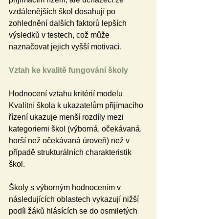
vzdálenějších škol dosahují po 
zohlednění dalších faktorů lepších 
výsledků v testech, což může 
naznačovat jejich vyšší motivaci.
Vztah ke kvalitě fungování školy
Hodnocení vztahu kritérií modelu 
Kvalitní škola k ukazatelům přijímacího 
řízení ukazuje menší rozdíly mezi 
kategoriemi škol (výborná, očekávaná, 
horší než očekávaná úroveň) než v 
případě strukturálních charakteristik 
škol.
Školy s výborným hodnocením v 
následujících oblastech vykazují nižší 
podíl žáků hlásících se do osmiletých 