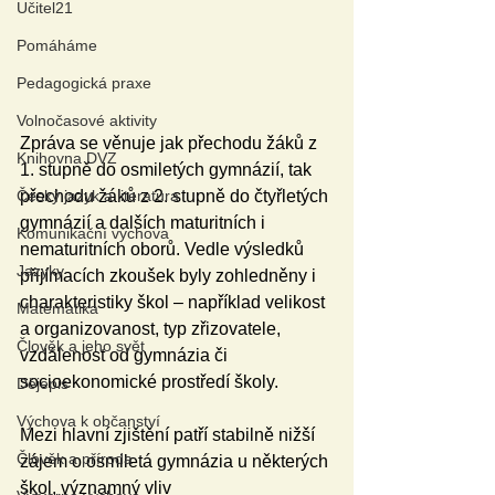
Učitel21
Pomáháme
Pedagogická praxe
Volnočasové aktivity
Zpráva se věnuje jak přechodu žáků z 
Knihovna DVZ
1. stupně do osmiletých gymnázií, tak 
přechodu žáků z 2. stupně do čtyřletých 
Český jazyk a literatura
gymnázií a dalších maturitních i 
Komunikační výchova
nematuritních oborů. Vedle výsledků 
Jazyky
přijímacích zkoušek byly zohledněny i 
charakteristiky škol – například velikost 
Matematika
a organizovanost, typ zřizovatele, 
Člověk a jeho svět
vzdálenost od gymnázia či 
socioekonomické prostředí školy.
Dějepis
Výchova k občanství
Mezi hlavní zjištění patří stabilně nižší 
Člověk a příroda
zájem o osmiletá gymnázia u některých 
škol, významný vliv 