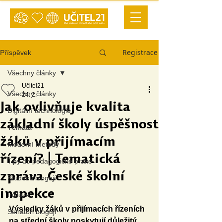
Registrace
Příspěvek
Všechny články
Učitel21
Všechny články
24. 2.
Jak ovlivňuje kvalita
Digitální technologie
základní školy úspěšnost
Témata
žáků v přijímacím
Moderní metody
řízení? | Tematická
Tipy do pedagogické praxe
zpráva České školní
Studenti blogují
inspekce
Inkluze
Výsledky žáků v přijímacích řízeních 
Senátoři blogují
na střední školy poskytují důležitý 