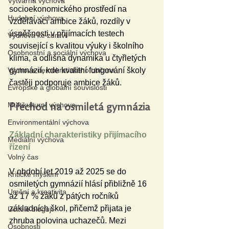
Výtvarná výchova
socioekonomického prostředí na 
Hudební výchova
vzdělávací ambice žáků, rozdíly v 
úspěšnosti v přijímacích testech 
Výchova ke zdraví
související s kvalitou výuky i školního 
Osobnostní a sociální výchova
klima, a odlišná dynamika u čtyřletých 
gymnázií, kde kvalitní fungování školy 
Výchova demokratického občana
častěji podporuje ambice žáků.
Evropské a globální souvislosti
Multikulturní výchova
Přechod na osmiletá gymnázia 
Environmentální výchova
Základní charakteristiky přijímacího 
Mediální výchova
řízení
Volný čas
V období let 2019 až 2025 se do 
Kritické myšlení
osmiletých gymnázií hlásí přibližně 16 
Umění a kreativita
až 17 % žáků z pátých ročníků 
základních škol, přičemž přijata je 
Učitelé blogují
zhruba polovina uchazečů. Mezi 
Osobnosti