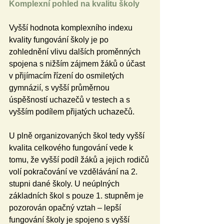
Komplexní pohled na kvalitu školy
Vyšší hodnota komplexního indexu 
kvality fungování školy je po 
zohlednění vlivu dalších proměnných 
spojena s nižším zájmem žáků o účast 
v přijímacím řízení do osmiletých 
gymnázií, s vyšší průměrnou 
úspěšností uchazečů v testech a s 
vyšším podílem přijatých uchazečů.
U plně organizovaných škol tedy vyšší 
kvalita celkového fungování vede k 
tomu, že vyšší podíl žáků a jejich rodičů 
volí pokračování ve vzdělávání na 2. 
stupni dané školy. U neúplných 
základních škol s pouze 1. stupněm je 
pozorován opačný vztah – lepší 
fungování školy je spojeno s vyšší 