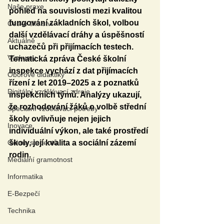
Naše praxe
pohled na souvislosti mezi kvalitou 
fungování základních škol, volbou 
České školství
další vzdělávací dráhy a úspěšností 
Aktuálně
uchazečů při přijímacích testech. 
Výzkumy
Tematická zpráva České školní 
inspekce vychází z dat přijímacích 
Oborové didaktiky
řízení z let 2019–2025 a z poznatků 
Digitální vzdělávací zdroje
inspekčních týmů. Analýzy ukazují, 
že rozhodování žáků o volbě střední 
Speciální vzdělávací potřeby
školy ovlivňuje nejen jejich 
Inovace
individuální výkon, ale také prostředí 
Očima studentů
školy, její kvalita a sociální zázemí 
rodin.
Mediální gramotnost
Informatika
E-Bezpečí
Technika