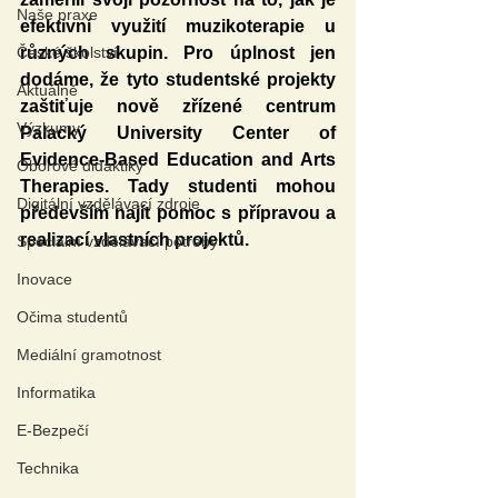
Naše praxe
efektivní využití muzikoterapie u 
České školství
různých skupin. Pro úplnost jen 
dodáme, že tyto studentské projekty 
Aktuálně
zaštiťuje nově zřízené centrum 
Výzkumy
Palacký University Center of 
Evidence-Based Education and Arts 
Oborové didaktiky
Therapies. Tady studenti mohou 
Digitální vzdělávací zdroje
především najít pomoc s přípravou a 
realizací vlastních projektů.
Speciální vzdělávací potřeby
Inovace
Očima studentů
Mediální gramotnost
Informatika
E-Bezpečí
Technika