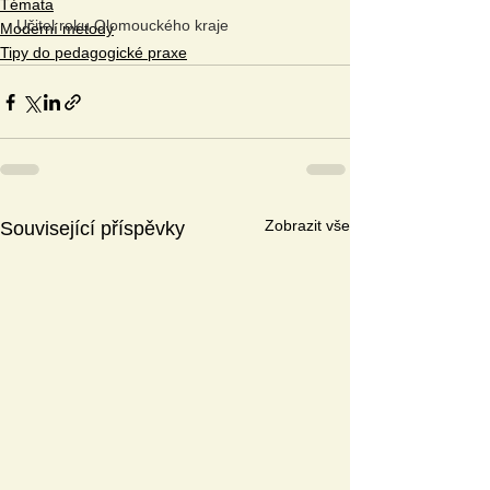
Témata
Učitel roku Olomouckého kraje
Moderní metody
Tipy do pedagogické praxe
Zobrazit vše
Související příspěvky