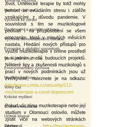
Výtvarná výchova
život. Umělecké terapie by totiž mohly 
Hudební výchova
pomoct se zvládáním stresu i zátěže 
vznikajícími z důvodu pandemie. V 
Výchova ke zdraví
souvislosti s tím se muzikologové 
Osobnostní a sociální výchova
podívali i na přizpůsobení se všem 
omezením, která v minulých měsících 
Výchova demokratického občana
nastala. Hledání nových přístupů pro 
Evropské a globální souvislosti
využití muzikoterapie v online prostředí 
je i jedním z cílů budoucích projektů. 
Multikulturní výchova
Některé tipy a zkušenosti muzikologů s 
Environmentální výchova
prací v nových podmínkách jsou už 
Mediální výchova
zveřejněné, naleznete je na odkazu: 
http://www.czmta.cz/aktuality/212-
Volný čas
muzikoterapie-a-covid-doporuceni
Kritické myšlení
Pokud vás téma muzikoterapie nebo její 
Umění a kreativita
studium v Olomouci oslovilo, můžete 
Učitelé blogují
zjistit více na webových stránkách 
Osobnosti
oboru: 
https://muzikoterapie-