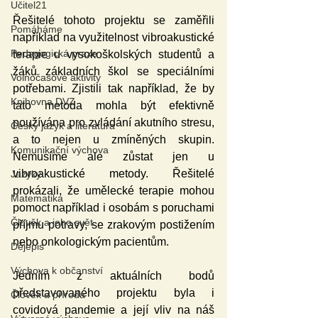
Učitel21
Řešitelé tohoto projektu se zaměřili 
Pomáháme
například na využitelnost vibroakustické 
Pedagogická praxe
terapie u vysokoškolských studentů a 
žáků základních škol se speciálními 
Volnočasové aktivity
potřebami. Zjistili tak například, že by 
Knihovna DVZ
tato metoda mohla být efektivně 
používána pro zvládání akutního stresu, 
Český jazyk a literatura
a to nejen u zmíněných skupin. 
Komunikační výchova
Nemusíme ale zůstat jen u 
vibroakustické metody. Řešitelé 
Jazyky
prokázali, že umělecké terapie mohou 
Matematika
pomoct například i osobám s poruchami 
Člověk a jeho svět
příjmu potravy, se zrakovým postižením 
nebo onkologickým pacientům.
Dějepis
Výchova k občanství
Jedním z aktuálních bodů 
představovaného projektu byla i 
Člověk a příroda
covidová pandemie a její vliv na náš 