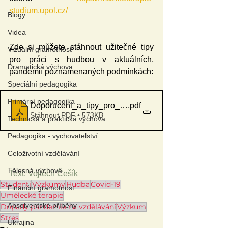
studium.upol.cz/
Blogy
Videa
Zde si můžete stáhnout užitečné tipy 
Vizuální gramotnost
pro práci s hudbou v aktuálních, 
Dramatická výchova
pandemií poznamenaných podmínkách:
Speciální pedagogika
Primární pedagogika
Doporuceni_a_tipy_pro_muzikoterapii_behem_pand
.pdf
Stáhnout PDF • 573KB
Technická a praktická výchova
Pedagogika - vychovatelství
Celoživotní vzdělávání
Tělesná výchova
Text: Vojtěch Češík
Studenti
Výzkumy
Hudba
Covid-19
Finanční gramotnost
Umělecké terapie
Absolventské příběhy
Dopady pandemie na vzdělávání
Výzkum
Stres
Ukrajina