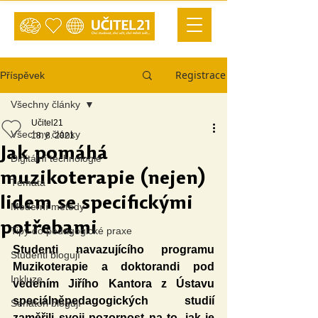
Registrace
Příspěvek
Všechny články
Učitel21
Všechny články
18. 8. 2021
Jak pomáhá
Digitální technologie
muzikoterapie (nejen)
Témata
lidem se specifickými
Moderní metody
potřebami
Tipy do pedagogické praxe
Studenti navazujícího programu 
Studenti blogují
Muzikoterapie a doktorandi pod 
Inkluze
vedením Jiřího Kantora z Ústavu 
speciálněpedagogických studií 
Senátoři blogují
zaměřili svoji pozornost na to, jak je 