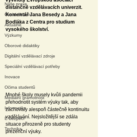
Naše praxe
distančně vzdělávacích univerzit. 
České školství
Komentář Jana Besedy a Jana 
Bodláka z Centra pro studium 
Aktuálně
vysokého školství.
Výzkumy
Oborové didaktiky
Digitální vzdělávací zdroje
Speciální vzdělávací potřeby
Inovace
Očima studentů
Mnohé školy musely kvůli pandemii 
Mediální gramotnost
přehodnotit systém výuky tak, aby 
Informatika
zachovaly alespoň částečně kontinuitu 
vzdělávání. Nejsložitější se zdála 
E-Bezpečí
situace přirozeně pro studenty 
Technika
prezenční výuky.