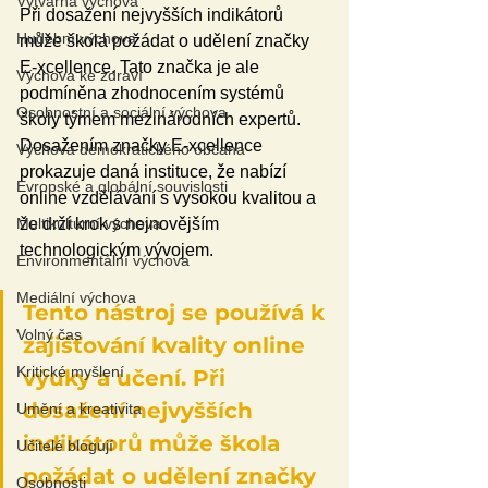
Výtvarná výchova
Při dosažení nejvyšších indikátorů 
Hudební výchova
může škola požádat o udělení značky 
E-xcellence. Tato značka je ale 
Výchova ke zdraví
podmíněna zhodnocením systémů 
Osobnostní a sociální výchova
školy týmem mezinárodních expertů. 
Dosažením značky E-xcellence 
Výchova demokratického občana
prokazuje daná instituce, že nabízí 
Evropské a globální souvislosti
online vzdělávání s vysokou kvalitou a 
Multikulturní výchova
že drží krok s nejnovějším 
technologickým vývojem.
Environmentální výchova
Mediální výchova
Tento nástroj se používá k 
Volný čas
zajišťování kvality online 
Kritické myšlení
výuky a učení. Při 
dosažení nejvyšších 
Umění a kreativita
indikátorů může škola 
Učitelé blogují
požádat o udělení značky 
Osobnosti