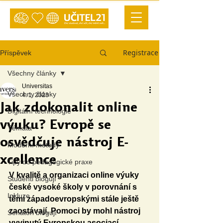
Registrace
Příspěvek
Všechny články
Universitas
Všechny články
4. 1. 2023
Jak zdokonalit online
Digitální technologie
výuku? Evropě se
Témata
osvědčuje nástroj E-
Moderní metody
xcellence
Tipy do pedagogické praxe
V kvalitě a organizaci online výuky 
Studenti blogují
české vysoké školy v porovnání s 
Inkluze
těmi západoevropskými stále ještě 
zaostávají. Pomoci by mohl nástroj 
Senátoři blogují
vyvinutý Evropskou asociací 