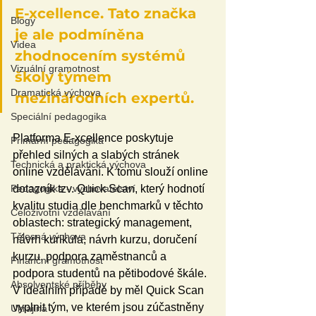
E-xcellence. Tato značka 
Blogy
je ale podmíněna 
Videa
zhodnocením systémů 
Vizuální gramotnost
školy týmem 
Dramatická výchova
mezinárodních expertů.
Speciální pedagogika
Platforma E-xcellence poskytuje 
Primární pedagogika
přehled silných a slabých stránek 
Technická a praktická výchova
online vzdělávání. K tomu slouží online 
Pedagogika - vychovatelství
dotazník tzv. Quick Scan, který hodnotí 
kvalitu studia dle benchmarků v těchto 
Celoživotní vzdělávání
oblastech: strategický management, 
Tělesná výchova
návrh kurikula, návrh kurzu, doručení 
kurzu, podpora zaměstnanců a 
Finanční gramotnost
podpora studentů na pětibodové škále. 
Absolventské příběhy
V ideálním případě by měl Quick Scan 
vyplnit tým, ve kterém jsou zúčastněny 
Ukrajina