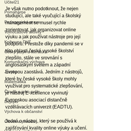
Učitel21
Je však nutno podotknout, že nejen 
Pomáháme
studující, ale také vyučující a školský 
Pedagogická praxe
management se musel rychle 
zorientovat, jak organizovat online 
Volnočasové aktivity
výuku a jak používat nástroje pro její 
Knihovna DVZ
podporu. Přestože díky pandemii se v 
této oblasti české vysoké školství 
Český jazyk a literatura
zlepšilo, stále ve srovnání s 
Komunikační výchova
anglosaským světem a západní 
Jazyky
Evropou zaostává. Jedním z nástrojů, 
které by české vysoké školy mohly 
Matematika
využívat pro systematické zlepšování, 
Člověk a jeho svět
je nástroj E-xcellence vyvinutý 
Evropskou asociací distančně 
Dějepis
vzdělávacích univerzit (EADTU).
Výchova k občanství
Jedná o nástroj, který se používá k 
Člověk a příroda
zajišťování kvality online výuky a učení. 