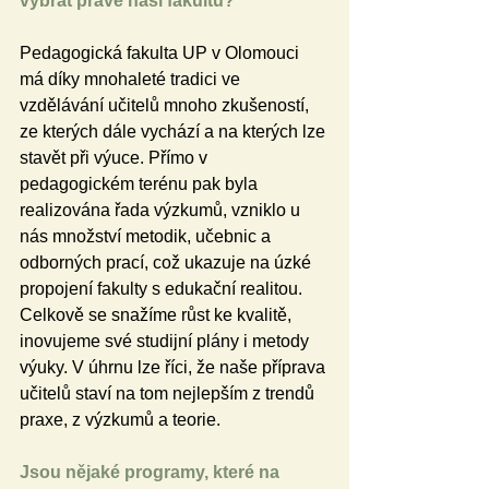
vybrat právě naši fakultu?
Pedagogická fakulta UP v Olomouci 
má díky mnohaleté tradici ve 
vzdělávání učitelů mnoho zkušeností, 
ze kterých dále vychází a na kterých lze 
stavět při výuce. Přímo v 
pedagogickém terénu pak byla 
realizována řada výzkumů, vzniklo u 
nás množství metodik, učebnic a 
odborných prací, což ukazuje na úzké 
propojení fakulty s edukační realitou. 
Celkově se snažíme růst ke kvalitě, 
inovujeme své studijní plány i metody 
výuky. V úhrnu lze říci, že naše příprava 
učitelů staví na tom nejlepším z trendů 
praxe, z výzkumů a teorie. 
Jsou nějaké programy, které na 