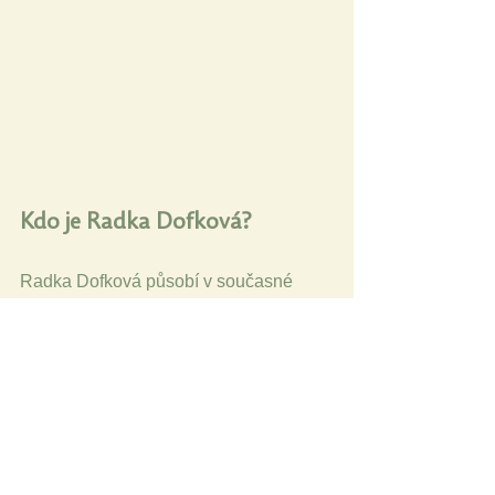
Kdo je Radka Dofková?
Radka Dofková působí v současné 
době na pozici proděkanky pro studium 
a vedoucí katedry matematiky, kde 
vyučuje didaktiku matematiky 1. stupně 
ZŠ. Její odborné zaměření se v 
posledních letech orientuje do oblasti 
přesvědčení o připravenosti budoucích 
učitelů v matematice, zejména na jejich 
vnímání vlastní osobní zdatnosti. O 