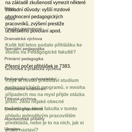
na základě zkušeností vymezit některé 
Blogy
základní důvody: vyšší mzdové 
ohodnocení pedagogických 
Videa
pracovníků, zvýšení prestiže 
Vizuální gramotnost
učitelského povolání apod. 
Dramatická výchova
Kolik lidí letos podalo přihlášku ke 
Speciální pedagogika
studiu na Pedagogické fakultě?
Primární pedagogika
Přesný počet přihlášek je 7383.
Technická a praktická výchova
Pedagogika - vychovatelství
Když si někdo představí studium 
pedagogických programů, v mnoha 
Celoživotní vzdělávání
případech mu na mysl přijde otázka 
Tělesná výchova
praxí. Jsou nějaké obecné 
požadavky, které fakulta v tomto 
Finanční gramotnost
ohledu jednotlivým pracovištím 
Absolventské příběhy
předkládá, nebo je to na nich, jak si 
Ukrajina
praxe nastaví?