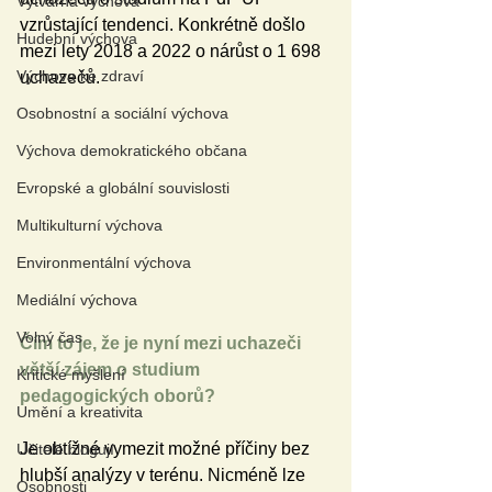
Výtvarná výchova
vzrůstající tendenci. Konkrétně došlo 
Hudební výchova
mezi lety 2018 a 2022 o nárůst o 1 698 
Výchova ke zdraví
uchazečů.  
Osobnostní a sociální výchova
Výchova demokratického občana
Evropské a globální souvislosti
Multikulturní výchova
Environmentální výchova
Mediální výchova
Volný čas
Čím to je, že je nyní mezi uchazeči 
větší zájem o studium 
Kritické myšlení
pedagogických oborů?
Umění a kreativita
Je obtížné vymezit možné příčiny bez 
Učitelé blogují
hlubší analýzy v terénu. Nicméně lze 
Osobnosti