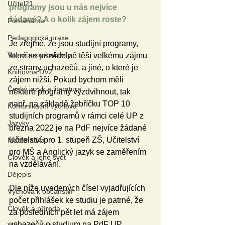
Učitel21
programy jsou u nás nejvíce 
žádané? A o kolik zájem roste?
Pomáháme
Pedagogická praxe
Je zřejmé, že jsou studijní programy, 
Volnočasové aktivity
které se pravidelně těší velkému zájmu 
ze strany uchazečů, a jiné, o které je 
Knihovna DVZ
zájem nižší. Pokud bychom měli 
Český jazyk a literatura
některé programy vyzdvihnout, tak 
např. na základě žebříčku TOP 10 
Komunikační výchova
studijních programů v rámci celé UP z 
Jazyky
března 2022 je na PdF nejvíce žádané 
Učitelství pro 1. stupeň ZŠ, Učitelství 
Matematika
pro MŠ a Anglický jazyk se zaměřením 
Člověk a jeho svět
na vzdělávání. 
Dějepis
Dle níže uvedených čísel vyjadřujících 
Výchova k občanství
počet přihlášek ke studiu je patrné, že 
Člověk a příroda
za posledních pět let má zájem 
uchazečů o studium na PdF UP 