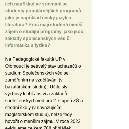
jich například ve srovnání se 
studenty populárnějších programů, 
jako je například český jazyk a 
literatura? Proč mají studenti menší 
zájem o studijní programy, jako jsou 
základy společenských věd či 
informatika a fyzika?
Na Pedagogické fakultě UP v 
Olomouci je setrvalý stav uchazečů o 
studium Společenských věd se 
zaměřením na vzdělávání (v 
bakalářském studiu) i Učitelství 
výchovy k občanství a základů 
společenských věd pro 2. stupeň ZŠ a 
střední školy (v navazujícím 
magisterském studiu), nelze tedy 
hovořit o menším zájmu. V roce 2022 
evidujeme celkem 788 přihlášek.  