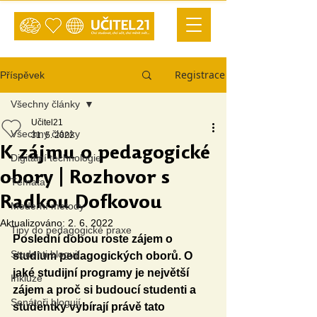
Registrace
Příspěvek
Všechny články
Učitel21
Všechny články
31. 5. 2022
K zájmu o pedagogické
Digitální technologie
obory | Rozhovor s
Témata
Radkou Dofkovou
Moderní metody
Aktualizováno:
2. 6. 2022
Tipy do pedagogické praxe
Poslední dobou roste zájem o 
Studenti blogují
studium pedagogických oborů. O 
jaké studijní programy je největší 
Inkluze
zájem a proč si budoucí studenti a 
Senátoři blogují
studentky vybírají právě tato 