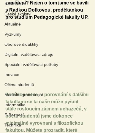
zaměření? Nejen o tom jsme se bavili 
Naše praxe
s Radkou Dofkovou, proděkankou 
České školství
pro studium Pedagogické fakulty UP.
Aktuálně
Výzkumy
Oborové didaktiky
Digitální vzdělávací zdroje
Speciální vzdělávací potřeby
Inovace
Očima studentů
Paní docentko, v porovnání s dalšími 
Mediální gramotnost
fakultami se ta naše může pyšnit 
Informatika
stále rostoucím zájmem uchazečů, v 
E-Bezpečí
počtu studentů jsme dokonce 
minimálně vyrovnaní s filozofickou 
Technika
fakultou. Můžete prozradit, které 