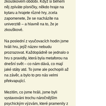
zkouškovém období. Když si během 
něj zpíváte písničky, někdo hraje na 
kytaru a hrajete různé hry, zcela 
zapomenete, že se nacházíte na 
univerzitě – a hlavně na to, že je 
zkouškové.
Na poslední z vyučovacích hodin jsme 
hráli hru, jejíž název nebudu 
prozrazovat. Každopádně se jednalo o 
hru s pravidly, která byla metaforou na 
dnešní svět – co nám dává, co mají 
jaké státy atd. To jsme ale pochopili až 
na závěr, a bylo to pro nás velmi 
překvapující.
Mezitím, co jsme hráli, jsme byli 
vystavováni trochu náročnějším 
psychickým výzvám, které pramenily z 