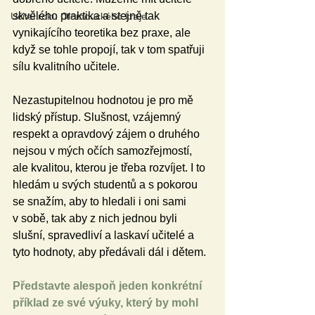
skvělého praktika a stejně tak 
Učitel roku Olomouckého kraje
vynikajícího teoretika bez praxe, ale 
když se tohle propojí, tak v tom spatřuji 
sílu kvalitního učitele.
Nezastupitelnou hodnotou je pro mě 
lidský přístup. Slušnost, vzájemný 
respekt a opravdový zájem o druhého 
nejsou v mých očích samozřejmostí, 
ale kvalitou, kterou je třeba rozvíjet. I to 
hledám u svých studentů a s pokorou 
se snažím, aby to hledali i oni sami 
v sobě, tak aby z nich jednou byli 
slušní, spravedliví a laskaví učitelé a 
tyto hodnoty, aby předávali dál i dětem.
Představte alespoň jeden konkrétní 
příklad ze své výuky, který by mohl 