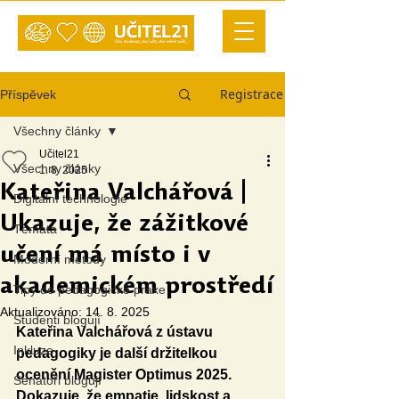
Registrace
Příspěvek
Všechny články
Učitel21
Všechny články
1. 8. 2025
Kateřina Valchářová |
Digitální technologie
Ukazuje, že zážitkové
Témata
učení má místo i v
Moderní metody
akademickém prostředí
Tipy do pedagogické praxe
Aktualizováno:
14. 8. 2025
Studenti blogují
Kateřina Valchářová z ústavu 
Inkluze
pedagogiky je další držitelkou 
ocenění Magister Optimus 2025. 
Senátoři blogují
Dokazuje, že empatie, lidskost a 