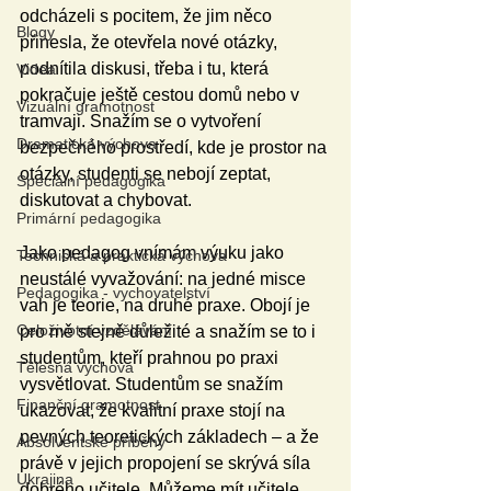
odcházeli s pocitem, že jim něco 
Blogy
přinesla, že otevřela nové otázky, 
podnítila diskusi, třeba i tu, která 
Videa
pokračuje ještě cestou domů nebo v 
Vizuální gramotnost
tramvaji. Snažím se o vytvoření 
Dramatická výchova
bezpečného prostředí, kde je prostor na 
otázky, studenti se nebojí zeptat, 
Speciální pedagogika
diskutovat a chybovat.
Primární pedagogika
Jako pedagog vnímám výuku jako 
Technická a praktická výchova
neustálé vyvažování: na jedné misce 
Pedagogika - vychovatelství
vah je teorie, na druhé praxe. Obojí je 
Celoživotní vzdělávání
pro mě stejně důležité a snažím se to i 
studentům, kteří prahnou po praxi 
Tělesná výchova
vysvětlovat. Studentům se snažím 
Finanční gramotnost
ukazovat, že kvalitní praxe stojí na 
pevných teoretických základech – a že 
Absolventské příběhy
právě v jejich propojení se skrývá síla 
Ukrajina
dobrého učitele. Můžeme mít učitele 