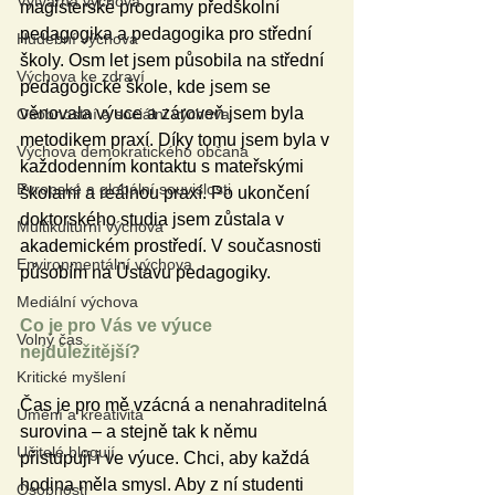
Výtvarná výchova
magisterské programy předškolní 
pedagogika a pedagogika pro střední 
Hudební výchova
školy. Osm let jsem působila na střední 
Výchova ke zdraví
pedagogické škole, kde jsem se 
věnovala výuce a zároveň jsem byla 
Osobnostní a sociální výchova
metodikem praxí. Díky tomu jsem byla v 
Výchova demokratického občana
každodenním kontaktu s mateřskými 
Evropské a globální souvislosti
školami a reálnou praxí. Po ukončení 
doktorského studia jsem zůstala v 
Multikulturní výchova
akademickém prostředí. V současnosti 
Environmentální výchova
působím na Ústavu pedagogiky.
Mediální výchova
Co je pro Vás ve výuce 
Volný čas
nejdůležitější?
Kritické myšlení
Čas je pro mě vzácná a nenahraditelná 
Umění a kreativita
surovina – a stejně tak k němu 
Učitelé blogují
přistupuji i ve výuce. Chci, aby každá 
hodina měla smysl. Aby z ní studenti 
Osobnosti