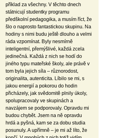
příklad za všechny. V těchto dnech 
státnicují studentky programu 
předškolní pedagogika, a musím říct, že 
šlo o naprosto fantastickou skupinu. Na 
hodiny s nimi budu ještě dlouho a velmi 
ráda vzpomínat. Byly nesmírně 
inteligentní, přemýšlivé, každá zcela 
jedinečná. Každá z nich se hodí do 
jiného typu mateřské školy, ale právě v 
tom byla jejich síla – různorodost, 
originalita, autenticita. Líbilo se mi, s 
jakou energií a pokorou do hodin 
přicházely, jak svědomitě plnily úkoly, 
spolupracovaly ve skupinách a 
navzájem se podporovaly. Opravdu mi 
budou chybět. Jsem na ně opravdu 
hrdá a pyšná, kam se za dobu studia 
posunuly. A upřímně – je mi až líto, že 
končí. V mnohých z nich totiž vidím 