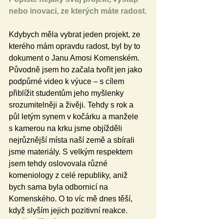
nebo inovaci, ze kterých máte radost.
Kdybych měla vybrat jeden projekt, ze 
kterého mám opravdu radost, byl by to 
dokument o Janu Amosi Komenském. 
Původně jsem ho začala tvořit jen jako 
podpůrné video k výuce – s cílem 
přiblížit studentům jeho myšlenky 
srozumitelněji a živěji. Tehdy s rok a 
půl letým synem v kočárku a manžele 
s kamerou na krku jsme objížděli 
nejrůznější místa naší země a sbírali 
jsme materiály. S velkým respektem 
jsem tehdy oslovovala různé 
komeniology z celé republiky, aniž 
bych sama byla odbornicí na 
Komenského. O to víc mě dnes těší, 
když slyším jejich pozitivní reakce. 