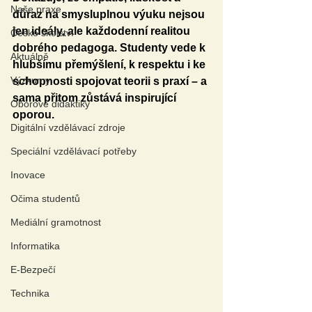
Naše praxe
důraz na smysluplnou výuku nejsou 
jen ideály, ale každodenní realitou 
České školství
dobrého pedagoga. Studenty vede k 
Aktuálně
hlubšímu přemýšlení, k respektu i ke 
Výzkumy
schopnosti spojovat teorii s praxí – a 
sama přitom zůstává inspirující 
Oborové didaktiky
oporou.
Digitální vzdělávací zdroje
Speciální vzdělávací potřeby
Inovace
Očima studentů
Mediální gramotnost
Informatika
E-Bezpečí
Technika