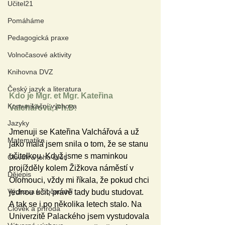
Učitel21
Pomáháme
Pedagogická praxe
Volnočasové aktivity
Knihovna DVZ
Český jazyk a literatura
Kdo je Mgr. et Mgr. Kateřina 
Komunikační výchova
Valchářová, Ph.D.
Jazyky
Jmenuji se Kateřina Valchářová a už 
Matematika
jako malá jsem snila o tom, že se stanu 
učitelkou. Když jsme s maminkou 
Člověk a jeho svět
projížděly kolem Žižkova náměstí v 
Dějepis
Olomouci, vždy mi říkala, že pokud chci 
Výchova k občanství
jednou učit, právě tady budu studovat. 
A tak se i po několika letech stalo. Na 
Člověk a příroda
Univerzitě Palackého jsem vystudovala 