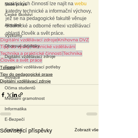
praktických činností lze najít na 
webu
Naše praxe
katedry technické a informační výchovy, 
České školství
jež se na pedagogické fakultě věnuje 
Aktuálně
didaktické a odborné reflexi vzdělávací 
oblasti člověk a svět práce.
Výzkumy
Digitální vzdělávací zdroje
Knihovna DVZ
Oborové didaktiky
Tipy do výuky
Technické vzdělávání
Technika a praktické činnosti
Technika
Digitální vzdělávací zdroje
Člověk a svět práce
Speciální vzdělávací potřeby
Témata
Tipy do pedagogické praxe
Inovace
Digitální vzdělávací zdroje
Očima studentů
Mediální gramotnost
Informatika
E-Bezpečí
Zobrazit vše
Technika
Související příspěvky