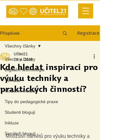
Registrace
Příspěvek
Všechny články
Učitel21
Všechny články
16. 4. 2020
Kde hledat inspiraci pro
Digitální technologie
výuku techniky a
Témata
praktických činností?
Moderní metody
Tipy do pedagogické praxe
Studenti blogují
Inkluze
Senátoři blogují
Množství námětů pro výuku techniky a 