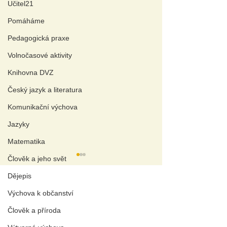
Učitel21
Pomáháme
Pedagogická praxe
Volnočasové aktivity
Knihovna DVZ
Český jazyk a literatura
Komunikační výchova
Jazyky
Matematika
Člověk a jeho svět
Dějepis
A
KTUÁLNÍ TÉMAT
A
Výchova k občanství
Wellbeing a duševní zdraví
Člověk a příroda
Aplikovaný výzkum pomáhá
Polemika o diplomových pracích