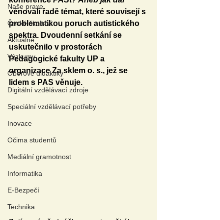
Naše praxe
věnovali řadě témat, které souvisejí s 
České školství
problematikou poruch autistického 
spektra. Dvoudenní setkání se 
Aktuálně
uskutečnilo v prostorách 
Výzkumy
Pedagogické fakulty UP a 
organizace Za sklem o. s., jež se 
Oborové didaktiky
lidem s PAS věnuje.
Digitální vzdělávací zdroje
Speciální vzdělávací potřeby
Inovace
Očima studentů
Mediální gramotnost
Informatika
E-Bezpečí
Technika