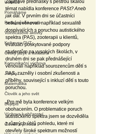
Zajímavé přednášky s pestrou škálou 
Učitel21
témat nabídla konference 
PASt? Aneb 
Pomáháme
jak dál.
 V prvním dni se účastníci 
Pedagogická praxe
setkání věnovali například sexualitě 
dospívajících s poruchou autistického 
Volnočasové aktivity
spektra (PAS), zooterapii u klientů, 
Knihovna DVZ
evaluaci poskytované podpory 
studentům na vysokých školách, v 
Český jazyk a literatura
druhém dni se pak přednášející 
Komunikační výchova
věnovali například sourozencům dětí s 
PAS, zazněly i osobní zkušenosti a 
Jazyky
příběhy, související s inkluzí dětí s touto 
Matematika
poruchou.
Člověk a jeho svět
„Pro mě byla konference velkým 
Dějepis
obohacením. O problematice poruch 
Výchova k občanství
autistického spektra jsem se dozvěděla 
z různých úhlů pohledu, které mi 
Člověk a příroda
otevřely široké spektrum možností 