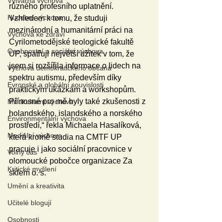
Výtvarná výchova
různého profesního uplatnění. 
Hudební výchova
Vzhledem k tomu, že studuji 
mezinárodní a humanitární práci na 
Výchova ke zdraví
Cyrilometodějské teologické fakultě 
Osobnostní a sociální výchova
UP, spatřuji největší užitek v tom, že 
jsem si rozšířila informace o lidech na 
Výchova demokratického občana
spektru autismu, především díky 
Evropské a globální souvislosti
praktickým ukázkám a workshopům. 
Přínosné pro mě byly také zkušenosti z 
Multikulturní výchova
holandského, islandského a norského 
Environmentální výchova
prostředí,“ řekla Michaela Hasalíková, 
Mediální výchova
která kromě studia na CMTF UP 
pracuje i jako sociální pracovnice v 
Volný čas
olomoucké pobočce organizace Za 
Kritické myšlení
sklem o. s.
Umění a kreativita
Učitelé blogují
Osobnosti