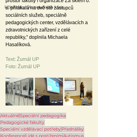
prostor fakulty i organizace Za sklem o. 
Učitel roku Olomouckého kraje
s. přilákala na dvě stě zástupců 
sociálních služeb, speciálně 
pedagogických center, vzdělávacích a 
zdravotnických zařízení z celé 
republiky,“ doplnila Michaela 
Hasalíková.
Text: Žurnál UP
Foto: Žurnál UP
Aktuálně
Speciální pedagogika
Pedagogické fakulty
Speciální vzdělávací potřeby
Přednášky
Konference
Lidé s postižením
Autismus