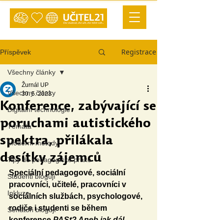
Registrace
Příspěvek
Všechny články
Žurnál UP
Všechny články
30. 5. 2023
Konference, zabývající se
Digitální technologie
poruchami autistického
Témata
spektra, přilákala
Moderní metody
desítky zájemců
Tipy do pedagogické praxe
Speciální pedagogové, sociální 
Studenti blogují
pracovníci, učitelé, pracovníci v 
Inkluze
sociálních službách, psychologové, 
rodiče i studenti se během 
Senátoři blogují
konference 
PASt? Aneb jak dál 