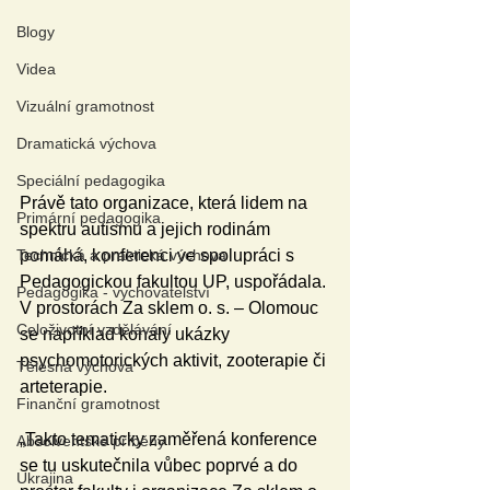
Blogy
Videa
Vizuální gramotnost
Dramatická výchova
Speciální pedagogika
Právě tato organizace, která lidem na 
Primární pedagogika
spektru autismu a jejich rodinám 
Technická a praktická výchova
pomáhá, konferenci ve spolupráci s 
Pedagogickou fakultou UP, uspořádala. 
Pedagogika - vychovatelství
V prostorách Za sklem o. s. – Olomouc 
Celoživotní vzdělávání
se například konaly ukázky 
psychomotorických aktivit, zooterapie či 
Tělesná výchova
arteterapie.
Finanční gramotnost
„Takto tematicky zaměřená konference 
Absolventské příběhy
se tu uskutečnila vůbec poprvé a do 
Ukrajina