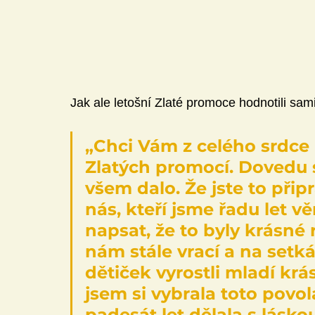
Jak ale letošní Zlaté promoce hodnotili sam
„Chci Vám z celého srdce
Zlatých promocí. Dovedu si 
všem dalo. Že jste to připr
nás, kteří jsme řadu let v
napsat, že to byly krásné r
nám stále vrací a na setká
dětiček vyrostli mladí krá
jsem si vybrala toto povol
padesát let dělala s láskou