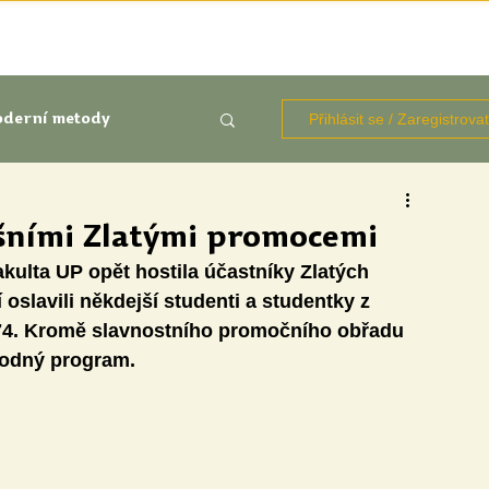
TÉMATA
KNIHOVNA ZDROJŮ
BLOGY
OČIMA STUD
Přihlásit se / Zaregistrova
derní metody
kluze
ošními Zlatými promocemi
kulta UP opět hostila účastníky Zlatých 
Aktuálně
Výzkumy
slavili někdejší studenti a studentky z 
74. Kromě slavnostního promočního obřadu 
vodný program.
udentů