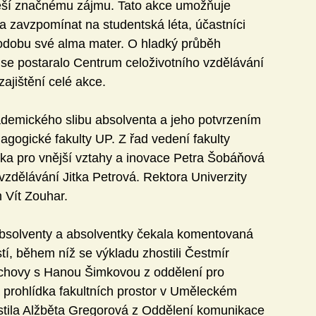
 těší značnému zájmu. Tato akce umožňuje 
a zavzpomínat na studentská léta, účastníci 
dobu své alma mater. O hladký průběh 
e postaralo Centrum celoživotního vzdělávání 
ajištění celé akce.
demického slibu absolventa a jeho potvrzením 
dagogické fakulty UP. Z řad vedení fakulty 
nka pro vnější vztahy a inovace Petra Šobáňová 
vzdělávání Jitka Petrová. Rektora Univerzity 
 Vít Zouhar.
bsolventy a absolventky čekala komentovaná 
í, během níž se výkladu zhostili Čestmír 
ýchovy s Hanou Šimkovou z oddělení pro 
la prohlídka fakultních prostor v Uměleckém 
stila Alžběta Gregorová z Oddělení komunikace 