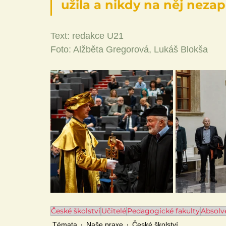
užila a nikdy na něj nez
Text: redakce U21
Foto: Alžběta Gregorová, Lukáš Blokša
České školství
Učitelé
Pedagogické fakulty
Absolv
Témata
Naše praxe
České školství