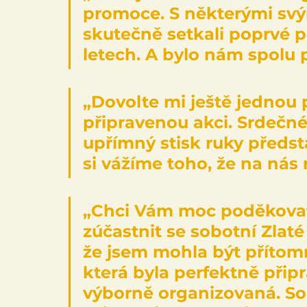
promoce. S některými svým
skutečně setkali poprvé p
letech. A bylo nám spolu 
„Dovolte mi ještě jednou 
připravenou akci. Srdečné
upřímný stisk ruky předsta
si vážíme toho, že na nás
„Chci Vám moc poděkovat z
zúčastnit se sobotní Zlat
že jsem mohla být přítomn
která byla perfektně připr
výborně organizovaná. So