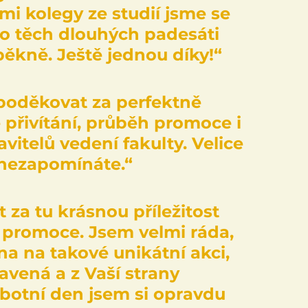
i kolegy ze studií jsme se 
o těch dlouhých padesáti 
pěkně. Ještě jednou díky!“
poděkovat za perfektně 
 přivítání, průběh promoce i 
vitelů vedení fakulty. Velice 
 nezapomínáte.“
a tu krásnou příležitost 
é promoce. Jsem velmi ráda, 
a na takové unikátní akci, 
avená a z Vaší strany 
botní den jsem si opravdu 