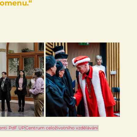
apomenu.“
enti PdF UP
Centrum celoživotního vzdělávání