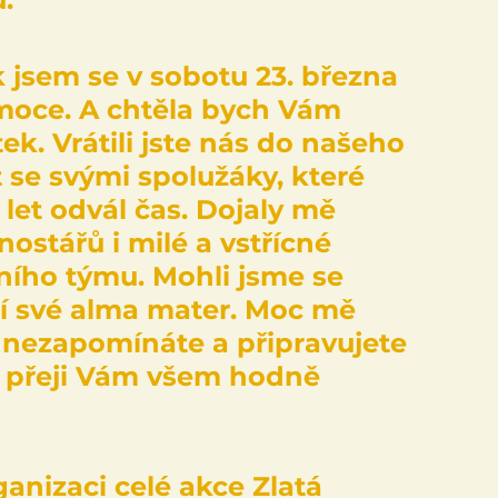
 jsem se v sobotu 23. března 
omoce. A chtěla bych Vám 
k. Vrátili jste nás do našeho 
 se svými spolužáky, které 
let odvál čas. Dojaly mě 
nostářů i milé a vstřícné 
ního týmu. Mohli jsme se 
stí své alma mater. Moc mě 
y nezapomínáte a připravujete 
a přeji Vám všem hodně 
nizaci celé akce Zlatá 