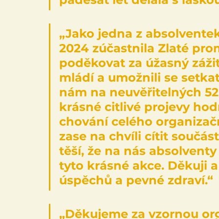
„Jako jedna z absolventek
2024 zúčastnila Zlaté pr
poděkovat za úžasný zážite
mládí a umožnili se setkat
nám na neuvěřitelných 52 
krásné citlivé projevy hod
chování celého organizač
zase na chvíli cítit součá
těší, že na nás absolvent
tyto krásné akce. Děkuji 
úspěchů a pevné zdraví.“
„Děkujeme za vzornou orga