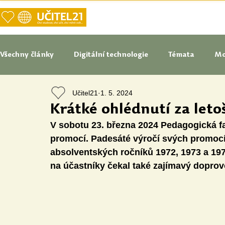
DOMŮ
NAŠE VIZE UČITELSTVÍ
Všechny články
Digitální technologie
Témata
Mo
Učitel21
1. 5. 2024
Tipy do pedagogické praxe
Studenti blogují
In
Krátké ohlédnutí za let
V sobotu 23. března 2024 Pedagogická fa
Senátoři blogují
Naše praxe
České školství
promocí. Padesáté výročí svých promocí o
absolventských ročníků 1972, 1973 a 19
na účastníky čekal také zajímavý dopro
Oborové didaktiky
Digitální vzdělávací zdroje
Speciální vzdělávací potřeby
Inovace
Očima st