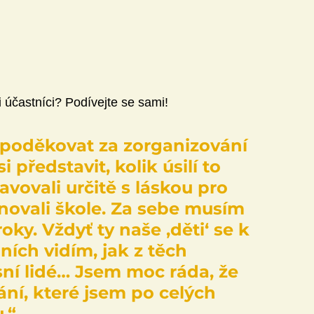
i účastníci? Podívejte se sami!
 poděkovat za zorganizování 
představit, kolik úsilí to 
avovali určitě s láskou pro 
ěnovali škole. Za sebe musím 
oky. Vždyť ty naše ‚děti‘ se k 
ních vidím, jak z těch 
sní lidé… Jsem moc ráda, že 
ání, které jsem po celých 
.“