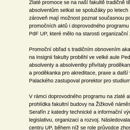
Zlaté promoce se na naší fakultě tradičně
absolventům setkat se spolužáky po letech 
zároveň mají možnost poznat současnou po
promočních aktů i doprovodného programu s
PdF UP, které mělo na starosti organizační z
Promoční obřad s tradičním obnovením aka
na insignii fakulty proběhl ve velké aule Pe
absolventy a absolventky přivítaly proděka
a proděkanka pro akreditace, praxe a další 
Palackého zastupoval prorektor pro studium
V rámci doprovodného programu na zlaté a
prohlídka fakultní budovy na Žižkově náměst
Serafín z katedry technické a informační v
legislativu, organizaci a rozvoj. Následova
centru UP, během níž se role průvodce zho