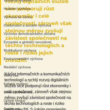
Výtvarná výchova
rozvoj digitálních služeb 
sice podporují růst 
Hudební výchova
ekonomiky i celé 
Výchova ke zdraví
společnosti, zároveň však 
Osobnostní a sociální výchova
stejnou měrou zvyšují 
Výchova demokratického občana
závislost společnosti na 
Evropské a globální souvislosti
těchto technologiích a 
Multikulturní výchova
roste i riziko jejich 
Environmentální výchova
zneužití.
Mediální výchova
Nárůst informačních a komunikačních 
Volný čas
technologií a rychlý rozvoj digitálních 
Kritické myšlení
služeb sice podporují růst ekonomiky i 
celé společnosti, zároveň však stejnou 
Umění a kreativita
měrou zvyšují závislost společnosti na 
Učitelé blogují
těchto technologiích a roste i riziko 
Osobnosti
jejich zneužití. S úzkým propojením 