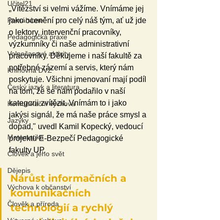
Učitel21
„Vítězství si velmi vážíme. Vnímáme jej 
Pomáháme
jako ocenění pro celý náš tým, ať už jde 
o lektory, intervenční pracovníky, 
Pedagogická praxe
výzkumníky či naše administrativní 
Volnočasové aktivity
pracovníky. Děkujeme i naší fakultě za 
potřebné zázemí a servis, který nám 
Knihovna DVZ
poskytuje. Všichni jmenovaní mají podíl 
Český jazyk a literatura
na tom, že se nám podařilo v naší 
kategorii zvítězit. Vnímám to i jako 
Komunikační výchova
jakýsi signál, že má naše práce smysl a 
Jazyky
dopad," uvedl Kamil Kopecký, vedoucí 
Matematika
projektu E-Bezpečí Pedagogické 
fakulty UP.
Člověk a jeho svět
Dějepis
Nárůst informačních a 
Výchova k občanství
komunikačních 
Člověk a příroda
technologií a rychlý 