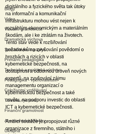
digitálního a fyzického světa tak útoky 
Blogy
na informační a komunikační 
Videa
infrastrukturu mohou vést nejen k 
rozsáhlým ekonomickým a materiálním 
Vizuální gramotnost
škodám, ale i ke ztrátám na životech. 
Dramatická výchova
Tento stav vede k rozšiřování 
Speciální pedagogika
požadavků na zvyšování povědomí o 
hrozbách a rizicích v oblasti 
Primární pedagogika
kybernetické bezpečnosti, na 
Technická a praktická výchova
dostupnost a odbornou úroveň nových 
expertů, na zvyšování zájmu 
Pedagogika - vychovatelství
managementu organizací o 
Celoživotní vzdělávání
kybernetickou bezpečnost a také 
osvětu, na podporu investic do oblasti 
Tělesná výchova
ICT a kybernetické bezpečnosti.
Finanční gramotnost
Absolventské příběhy
Ambicí soutěže je propojovat různé 
organizace z firemního, státního i 
Ukrajina