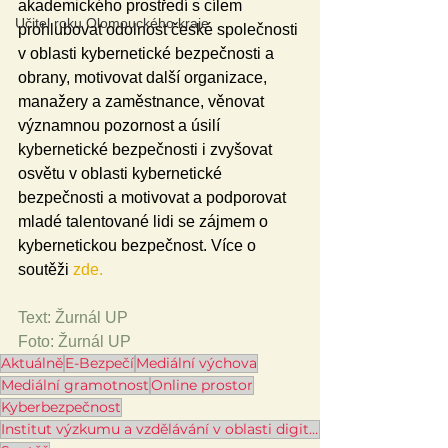
akademického prostředí s cílem 
Učitel roku Olomouckého kraje
prohlubovat odolnost české společnosti 
v oblasti kybernetické bezpečnosti a 
obrany, motivovat další organizace, 
manažery a zaměstnance, věnovat 
významnou pozornost a úsilí 
kybernetické bezpečnosti i zvyšovat 
osvětu v oblasti kybernetické 
bezpečnosti a motivovat a podporovat 
mladé talentované lidi se zájmem o 
kybernetickou bezpečnost. Více o 
soutěži 
zde.
Text: Žurnál UP
Foto: Žurnál UP
Aktuálně
E-Bezpečí
Mediální výchova
Mediální gramotnost
Online prostor
Kyberbezpečnost
Institut výzkumu a vzdělávání v oblasti digitálních technologií a kyberbezpečnosti