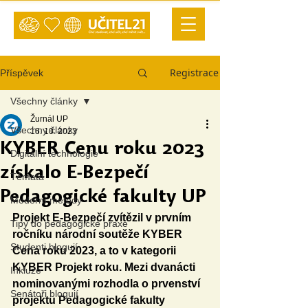
Registrace
Příspěvek
Všechny články
Žurnál UP
Všechny články
16. 10. 2023
KYBER Cenu roku 2023
Digitální technologie
získalo E-Bezpečí
Témata
Pedagogické fakulty UP
Moderní metody
Projekt E-Bezpečí zvítězil v prvním 
Tipy do pedagogické praxe
ročníku národní soutěže KYBER 
Studenti blogují
Cena roku 2023, a to v kategorii 
KYBER Projekt roku. Mezi dvanácti 
Inkluze
nominovanými rozhodla o prvenství 
Senátoři blogují
projektu Pedagogické fakulty 