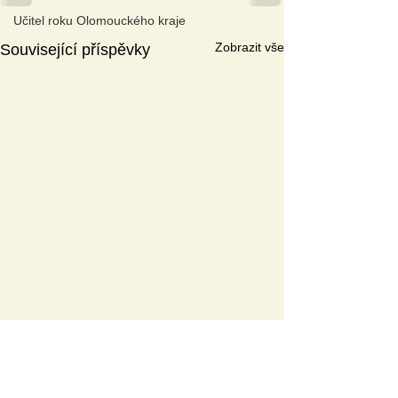
Učitel roku Olomouckého kraje
Zobrazit vše
Související příspěvky
A
KTUÁLNÍ TÉMAT
A