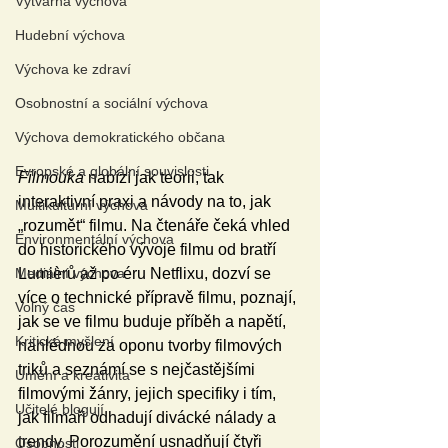
Výtvarná výchova
Hudební výchova
Výchova ke zdraví
Osobnostní a sociální výchova
Výchova demokratického občana
Evropské a globální souvislosti
Filmouka
 nabízí jak teorii, tak 
interaktivní praxi a návody na to, jak 
Multikulturní výchova
„rozumět“ filmu. Na čtenáře čeká vhled 
Environmentální výchova
do historického vývoje filmu od bratří 
Mediální výchova
Lumièrů až po éru Netflixu, dozví se 
více o technické přípravě filmu, poznají, 
Volný čas
jak se ve filmu buduje příběh a napětí, 
Kritické myšlení
nahlédnou za oponu tvorby filmových 
triků a seznámí se s nejčastějšími 
Umění a kreativita
filmovými žánry, jejich specifiky i tím, 
Učitelé blogují
jak filmaři odhadují divácké nálady a 
trendy. Porozumění usnadňují čtyři 
Osobnosti