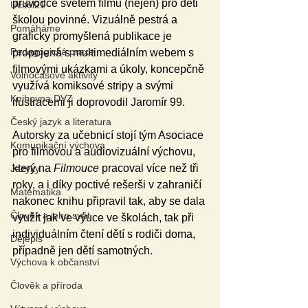
průvodce světem filmu (nejen) pro děti 
Učitel21
školou povinné. Vizuálně pestrá a 
Pomáháme
graficky promyšlená publikace je 
Pedagogická praxe
propojená s multimediálním webem s 
filmovými ukázkami a úkoly, koncepčně 
Volnočasové aktivity
využívá komiksové stripy a svými 
Knihovna DVZ
ilustracemi ji doprovodil Jaromír 99.
Český jazyk a literatura
Autorsky za učebnicí stojí tým Asociace 
Komunikační výchova
pro filmovou a audiovizuální výchovu, 
který na 
Filmouce
 pracoval více než tři 
Jazyky
roky, a i díky poctivé rešerši v zahraničí 
Matematika
nakonec knihu připravil tak, aby se dala 
Člověk a jeho svět
využít jak ve výuce ve školách, tak při 
individuálním čtení dětí s rodiči doma, 
Dějepis
případně jen dětí samotných.
Výchova k občanství
Člověk a příroda