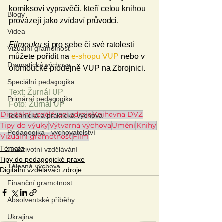
komiksoví vypravěči, kteří celou knihou 
Blogy
provázejí jako zvídaví průvodci.
Videa
Filmouku
 si pro sebe či své ratolesti 
Vizuální gramotnost
můžete pořídit na 
e-shopu VUP
 nebo v 
Dramatická výchova
olomoucké prodejně VUP na Zbrojnici.
Speciální pedagogika
Text: Žurnál UP
Primární pedagogika
Foto: Žurnál UP
Digitální vzdělávací zdroje
Knihovna DVZ
Technická a praktická výchova
Tipy do výuky
Výtvarná výchova
Umění
Knihy
Pedagogika - vychovatelství
Vizuální gramotnost
Film
Témata
Celoživotní vzdělávání
Tipy do pedagogické praxe
Tělesná výchova
Digitální vzdělávací zdroje
Finanční gramotnost
Absolventské příběhy
Ukrajina