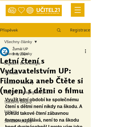
Registrace
Příspěvek
Všechny články
Žurnál UP
Všechny články
9. 8. 2024
Letní čtení s
Digitální technologie
Vydavatelstvím UP:
Témata
Filmouka aneb Čtěte si
Moderní metody
(nejen) s dětmi o filmu
Tipy do pedagogické praxe
Využít letní období ke společnému 
Studenti blogují
čtení s dětmi není nikdy na škodu. A 
Inkluze
pokud takové čtení zábavnou 
formou vzdělává, není to na škodu 
Senátoři blogují
hned dvojnásobně! I proto vám jako 