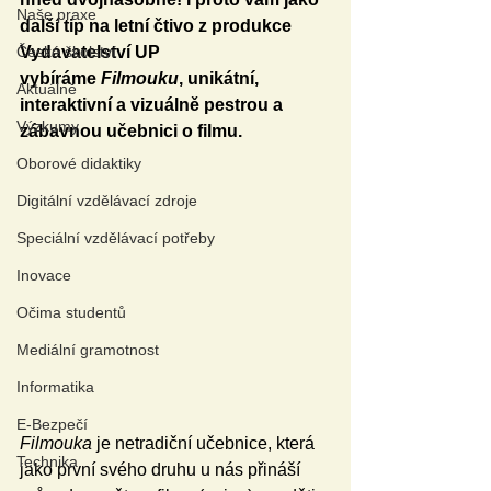
Naše praxe
další tip na letní čtivo z produkce 
České školství
Vydavatelství UP 
vybíráme 
Filmouku
, unikátní, 
Aktuálně
interaktivní a vizuálně pestrou a 
Výzkumy
zábavnou učebnici o filmu.
Oborové didaktiky
Digitální vzdělávací zdroje
Speciální vzdělávací potřeby
Inovace
Očima studentů
Mediální gramotnost
Informatika
E-Bezpečí
Filmouka
 je netradiční učebnice, která 
Technika
jako první svého druhu u nás přináší 