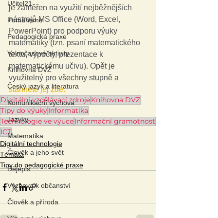
Učitel21
je zaměřen na využití nejběžnějších 
nástrojů MS Office (Word, Excel, 
Pomáháme
PowerPoint) pro podporu výuky 
Pedagogická praxe
matematiky (tzn. psaní matematického 
Volnočasové aktivity
textu, výpočty, prezentace k 
matematickému učivu). Opět je 
Knihovna DVZ
využitelný pro všechny stupně a 
Český jazyk a literatura
stáhnete jej zde.
Digitální vzdělávací zdroje
Knihovna DVZ
Komunikační výchova
Tipy do výuky
Informatika
Jazyky
Technologie ve výuce
Informační gramotnost
ICT
Matematika
Digitální technologie
Člověk a jeho svět
Témata
Tipy do pedagogické praxe
Dějepis
Výchova k občanství
Člověk a příroda