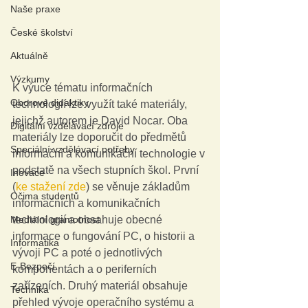
Naše praxe
České školství
Aktuálně
Výzkumy
K výuce tématu informačních 
Oborové didaktiky
technologií lze využít také materiály, 
jejichž autorem je David Nocar. Oba 
Digitální vzdělávací zdroje
materiály lze doporučit do předmětů 
Speciální vzdělávací potřeby
informační a komunikační technologie v 
podstatě na všech stupních škol. První 
Inovace
(
ke stažení zde
) se věnuje základům 
Očima studentů
informačních a komunikačních 
Mediální gramotnost
technologií a obsahuje obecné 
informace o fungování PC, o historii a 
Informatika
vývoji PC a poté o jednotlivých 
E-Bezpečí
komponentách a o periferních 
zařízeních. Druhý materiál obsahuje 
Technika
přehled vývoje operačního systému a 