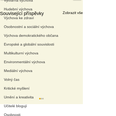
Výtvarná výchova
Hudební výchova
Zobrazit vše
Související příspěvky
Výchova ke zdraví
Osobnostní a sociální výchova
Výchova demokratického občana
Evropské a globální souvislosti
Multikulturní výchova
Environmentální výchova
Mediální výchova
Volný čas
Kritické myšlení
Umění a kreativita
Učitelé blogují
A
KTUÁLNÍ TÉMAT
A
Osobnosti