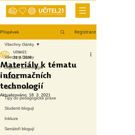
Registrace
Příspěvek
Všechny články
Učitel21
Všechny články
31. 5. 2020
Materiály k tématu
Digitální technologie
informačních
Témata
technologií
Moderní metody
Aktualizováno:
18. 3. 2021
Tipy do pedagogické praxe
Studenti blogují
Inkluze
Senátoři blogují