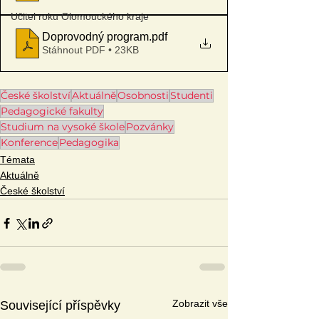
Učitel roku Olomouckého kraje
Doprovodný program
.pdf
Stáhnout PDF • 23KB
České školství
Aktuálně
Osobnosti
Studenti
Pedagogické fakulty
Studium na vysoké škole
Pozvánky
Konference
Pedagogika
Témata
Aktuálně
České školství
Zobrazit vše
Související příspěvky