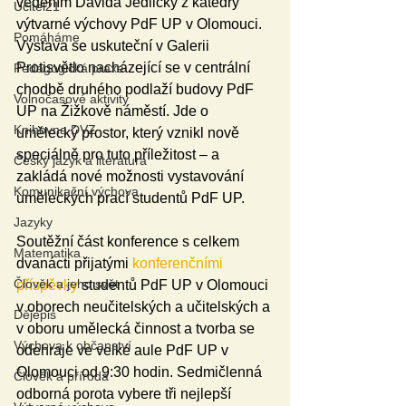
vedením Davida Jedličky z katedry 
Učitel21
výtvarné výchovy PdF UP v Olomouci. 
Pomáháme
Výstava se uskuteční v Galerii 
Protisvětlo nacházející se v centrální 
Pedagogická praxe
chodbě druhého podlaží budovy PdF 
Volnočasové aktivity
UP na Žižkově náměstí. Jde o 
Knihovna DVZ
umělecký prostor, který vznikl nově 
speciálně pro tuto příležitost – a 
Český jazyk a literatura
zakládá nové možnosti vystavování 
Komunikační výchova
uměleckých prací studentů PdF UP. 
Jazyky
Soutěžní část konference s celkem 
Matematika
dvanácti přijatými 
konferenčními 
Člověk a jeho svět
příspěvky
 studentů PdF UP v Olomouci 
v oborech neučitelských a učitelských a 
Dějepis
v oboru umělecká činnost a tvorba se 
Výchova k občanství
odehraje ve velké aule PdF UP v 
Olomouci od 9:30 hodin. Sedmičlenná 
Člověk a příroda
odborná porota vybere tři nejlepší 