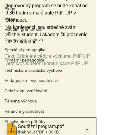
doprovodný program se bude konat od 
Blogy
9:30 hodin v malé aule PdF UP v 
Videa
Olomouci.
Na konferenci jsou srdečně zváni 
Vizuální gramotnost
všichni studenti i akademičtí pracovníci 
Dramatická výchova
UP v Olomouci.
Speciální pedagogika
Text: Oddělení vědy a výzkumu PdF UP
Primární pedagogika
Grafika: Oddělení komunikace PdF UP
Technická a praktická výchova
Pedagogika - vychovatelství
Celoživotní vzdělávání
Tělesná výchova
Finanční gramotnost
Absolventské příběhy
Soutěžní program
.pdf
Ukrajina
Stáhnout PDF • 30KB