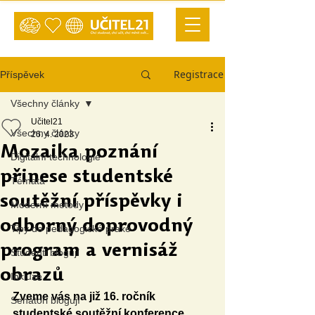
Registrace
Příspěvek
Všechny články
Učitel21
Všechny články
26. 4. 2023
Mozaika poznání
Digitální technologie
přinese studentské
Témata
soutěžní příspěvky i
Moderní metody
odborný doprovodný
Tipy do pedagogické praxe
program a vernisáž
Studenti blogují
obrazů
Inkluze
Zveme vás na již 16. ročník 
Senátoři blogují
studentské soutěžní konference, 