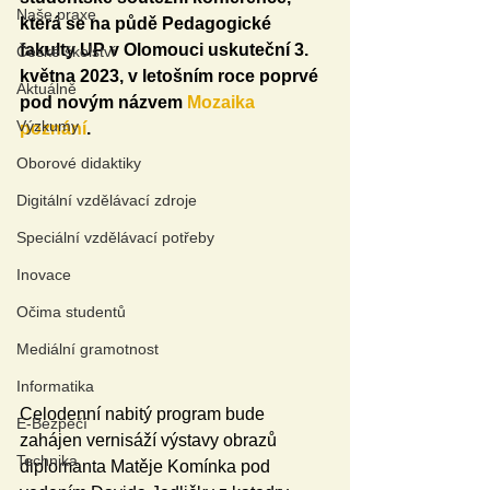
Naše praxe
která se na půdě Pedagogické 
fakulty UP v Olomouci uskuteční 3. 
České školství
května 2023, v letošním roce poprvé 
Aktuálně
pod novým názvem 
Mozaika 
Výzkumy
poznání
. 
Oborové didaktiky
Digitální vzdělávací zdroje
Speciální vzdělávací potřeby
Inovace
Očima studentů
Mediální gramotnost
Informatika
Celodenní nabitý program bude 
E-Bezpečí
zahájen vernisáží výstavy obrazů 
Technika
diplomanta Matěje Komínka pod 