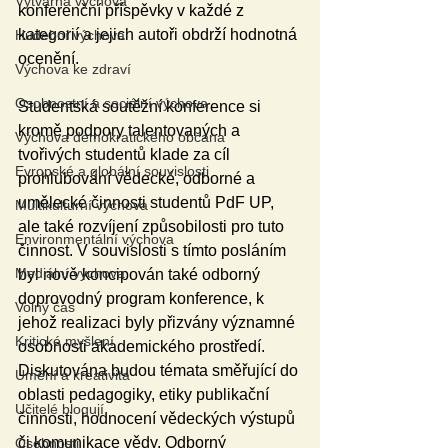
Výtvarná výchova
konferenční příspěvky v každé z 
kategorií a jejich autoři obdrží hodnotná 
Hudební výchova
ocenění.     
Výchova ke zdraví
Osobnostní a sociální výchova
Studentská soutěžní konference si 
kromě podpory talentovaných a 
Výchova demokratického občana
tvořivých studentů klade za cíl 
Evropské a globální souvislosti
prohlubování vědecké, odborné a 
umělecké činnosti studentů PdF UP, 
Multikulturní výchova
ale také rozvíjení způsobilosti pro tuto 
Environmentální výchova
činnost. V souvislosti s tímto posláním 
Mediální výchova
byl nově koncipován také odborný 
doprovodný program konference, k 
Volný čas
jehož realizaci byly přizvány významné 
Kritické myšlení
osobnosti akademického prostředí. 
Diskutována budou témata směřující do 
Umění a kreativita
oblasti pedagogiky, etiky publikační 
Učitelé blogují
činnosti, hodnocení vědeckých výstupů 
či komunikace vědy. Odborný 
Osobnosti