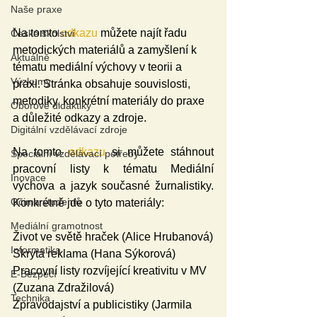
Naše praxe
Na tomto 
odkazu
 můžete najít řadu 
České školství
metodických materiálů a zamyšlení k 
Aktuálně
tématu mediální výchovy v teorii a 
Výzkumy
praxi. Stránka obsahuje souvislosti, 
metodiky, konkrétní materiály do praxe 
Oborové didaktiky
a důležité odkazy a zdroje.
Digitální vzdělávací zdroje
Na tomto 
odkazu
 si můžete stáhnout 
Speciální vzdělávací potřeby
pracovní listy k tématu Mediální 
Inovace
výchova a jazyk současné žurnalistiky. 
Očima studentů
Konkrétně jde o tyto materiály:
Mediální gramotnost
Život ve světě hraček (Alice Hrubanová)
Informatika
Skrytá reklama (Hana Sýkorová)
Pracovní listy rozvíjející kreativitu v MV 
E-Bezpečí
(Zuzana Zdražilová)
Technika
Zpravodajství a publicistiky (Jarmila 