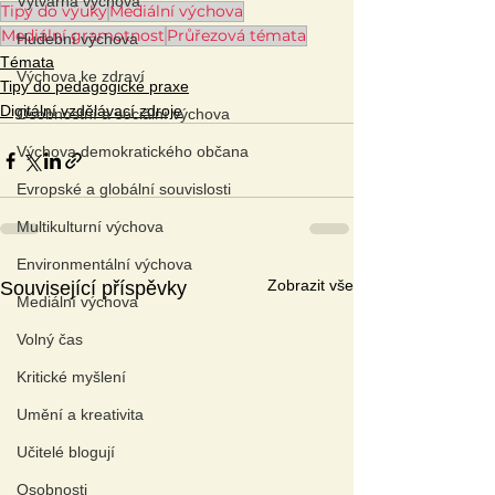
Výtvarná výchova
Tipy do výuky
Mediální výchova
Mediální gramotnost
Průřezová témata
Hudební výchova
Témata
Výchova ke zdraví
Tipy do pedagogické praxe
Digitální vzdělávací zdroje
Osobnostní a sociální výchova
Výchova demokratického občana
Evropské a globální souvislosti
Multikulturní výchova
Environmentální výchova
Zobrazit vše
Související příspěvky
Mediální výchova
Volný čas
Kritické myšlení
Umění a kreativita
Učitelé blogují
Osobnosti