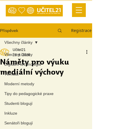
Registrace
Příspěvek
Všechny články
Učitel21
Všechny články
18. 8. 2020
Náměty pro výuku
Digitální technologie
mediální výchovy
Témata
Moderní metody
Tipy do pedagogické praxe
Studenti blogují
Inkluze
Senátoři blogují