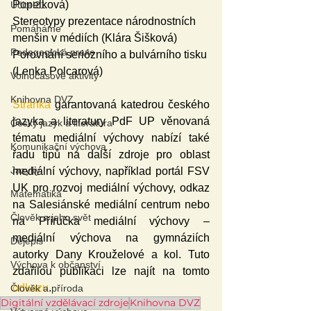
Popelková)
Učitel21
Stereotypy prezentace národnostních 
Pomáháme
menšin v médiích (Klára Šišková)
Pedagogická praxe
Porovnání seriózního a bulvárního tisku 
(Lenka Polcarová)
Volnočasové aktivity
Knihovna DVZ
Stránka
 garantovaná katedrou českého 
jazyka a literatury PdF UP věnovaná 
Český jazyk a literatura
tématu mediální výchovy nabízí také 
Komunikační výchova
řadu tipů na další zdroje pro oblast 
Jazyky
mediální výchovy, například portál FSV 
UK pro rozvoj mediální výchovy, odkaz 
Matematika
na Salesiánské mediální centrum nebo 
Člověk a jeho svět
na Příručka mediální výchovy – 
mediální výchova na gymnáziích 
Dějepis
autorky Dany Krouželové a kol. Tuto 
Výchova k občanství
zdařilou publikaci lze najít na tomto 
odkazu
.
Člověk a příroda
Digitální vzdělávací zdroje
Knihovna DVZ