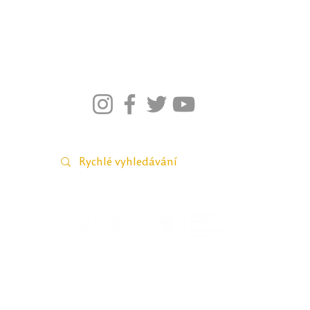
026–2021; Pedagogická fakulta Univerzity Palackého v Olomou
webmaster Petra Šobáňová