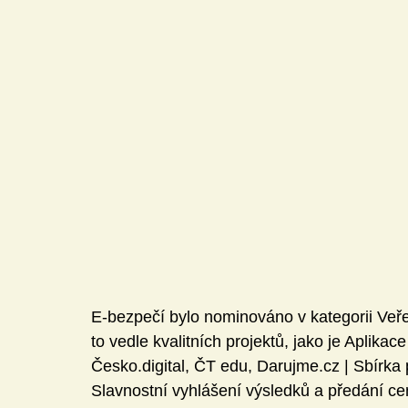
Mediální gramotnost
Informatika
E-Bezpečí
Pomáháme
Pedagogická praxe
Volnočasové akt
Český jazyk a literatura
Komunikační výchova
Člověk a jeho svět
E-bezpečí bylo nominováno v kategorii Veře
to vedle kvalitních projektů, jako je Aplik
Česko.digital, ČT edu, Darujme.cz | Sbírka 
Slavnostní vyhlášení výsledků a předání cen