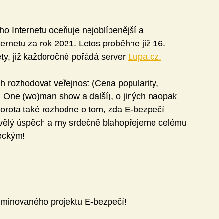
o Internetu oceňuje nejoblíbenější a 
ternetu za rok 2021. Letos proběhne již 16. 
ty, již každoročně pořádá server 
Lupa.cz.
h rozhodovat veřejnost (Cena popularity, 
, One (wo)man show a další), o jiných naopak 
orota také rozhodne o tom, zda E-bezpečí 
kvělý úspěch a my srdečně blahopřejeme celému 
eckým!
nominovaného projektu E-bezpečí!