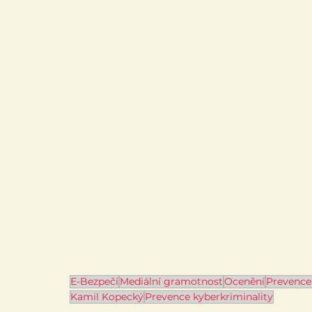
E-Bezpečí
Mediální gramotnost
Ocenění
Prevence 
Kamil Kopecký
Prevence kyberkriminality