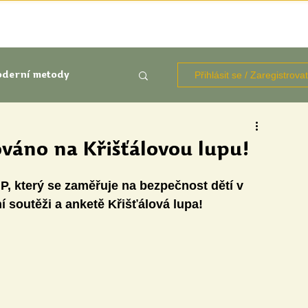
TÉMATA
KNIHOVNA ZDROJŮ
BLOGY
OČIMA STUD
Přihlásit se / Zaregistrova
derní metody
kluze
ováno na Křišťálovou lupu!
P, který se zaměřuje na bezpečnost dětí v 
Aktuálně
Výzkumy
í soutěži a anketě Křišťálová lupa!
udentů