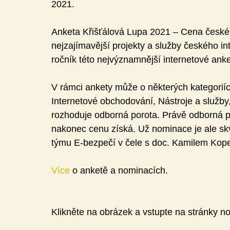
2021.
Anketa Křišťálová Lupa 2021 – Cena českéh
nejzajímavější projekty a služby českého in
ročník této nejvýznamnější internetové anke
V rámci ankety může o některých kategoriíc
Internetové obchodování, Nástroje a služby
rozhoduje odborná porota. Právě odborná p
nakonec cenu získá. Už nominace je ale s
týmu E-bezpečí v čele s doc. Kamilem Kop
Více 
o anketě a nominacích.
Klikněte na obrázek a vstupte na stránky 