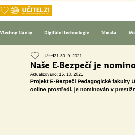
DOMŮ
NAŠE VIZE UČITELSTVÍ
Všechny články
Digitální technologie
Témata
Mo
Učitel21
30. 9. 2021
Tipy do pedagogické praxe
Studenti blogují
In
Naše E-Bezpečí je nomin
Aktualizováno:
15. 10. 2021
Projekt E-Bezpečí Pedagogické fakulty U
Senátoři blogují
Naše praxe
České školství
online prostředí, je nominován v prestižn
Oborové didaktiky
Digitální vzdělávací zdroje
Speciální vzdělávací potřeby
Inovace
Očima st