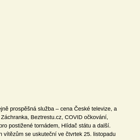
Technika
Učitel21
ivity
Knihovna DVZ
Jazyky
Matematika
jně prospěšná služba – cena České televize, a 
ace Záchranka, Beztrestu.cz, COVID očkování, 
pro postižené tornádem, Hlídač státu a další.
 vítězům se uskuteční ve čtvrtek 25. listopadu 