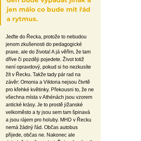
den bude vypadat jinak a 
jen málo co bude mít řád 
a rytmus.
Jeďte do Řecka, protože to nebudou 
jenom zkušenosti do pedagogické 
praxe, ale do života! A já věřím, že tam 
dříve či později pojedete. Život totiž 
není opravdový, pokud si ho nezkusíte 
žít v Řecku. Takže tady pár rad na 
závěr: Omonia a Viktoria nejsou čtvrtě 
pro křehké květinky. Překousni to, že ne 
všechna místa v Athénách jsou vzorem 
antické krásy. Je to prostě jižanské 
velkoměsto a ty jsou sem tam špinavá 
a jsou rájem pro holuby. MHD v Řecku 
nemá žádný řád. Občas autobus 
přijede, občas ne. Nakonec ale 