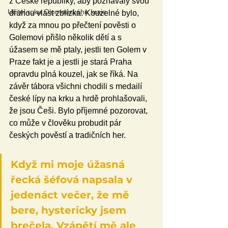
z České republiky, aby poznávaly svou 
Učitel roku Olomouckého kraje
druhou vlast zblízka. Kouzelné bylo, 
když za mnou po přečtení pověsti o 
Golemovi přišlo několik dětí a s 
úžasem se mě ptaly, jestli ten Golem v 
Praze fakt je a jestli je stará Praha 
opravdu plná kouzel, jak se říká. Na 
závěr tábora všichni chodili s medailí 
české lípy na krku a hrdě prohlašovali, 
že jsou Češi. Bylo příjemné pozorovat, 
co může v člověku probudit pár 
českých pověstí a tradičních her. 
Když mi moje úžasná 
řecká šéfová napsala v 
jedenáct večer, že mě 
bere, hystericky jsem 
brečela. Vzápětí mě ale 