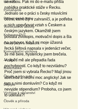
se sebou. Pak mi do e-mailu přišla 
Učitel21
nabídka praktické stáže v Řecku. 
Pomáháme
Jednalo se o práci s česky mluvícími 
Pedagogická praxe
dětmi, které žijí v zahraničí, a je potřeba 
u nich upevňovat vztah s Českem a 
Volnočasové aktivity
českým jazykem. Okamžitě jsem 
Knihovna DVZ
poslala životopis, motivační dopis a šla 
na pohovor. Když mi moje úžasná 
Český jazyk a literatura
řecká šéfová napsala v jedenáct večer, 
Komunikační výchova
že mě bere, hystericky jsem brečela. 
Jazyky
Vzápětí mě ale přepadla řada 
pochybností. Co když to nezvládnu? 
Matematika
Proč jsem si vybrala Řecko? Mají jinou 
Člověk a jeho svět
abecedu a neumí moc anglicky! Jak se 
tam s nimi domluvím? Co když mi 
Dějepis
nevyjde stipendium? Proboha, co jsem 
Výchova k občanství
to udělala?!
Člověk a příroda