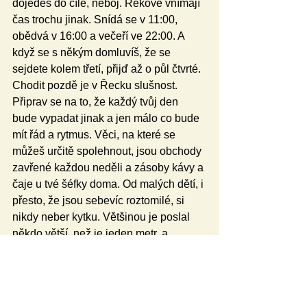
dojedeš do cíle, neboj. Řekové vnímají 
čas trochu jinak. Snídá se v 11:00, 
obědvá v 16:00 a večeří ve 22:00. A 
když se s někým domluvíš, že se 
sejdete kolem třetí, přijď až o půl čtvrté. 
Chodit pozdě je v Řecku slušnost. 
Připrav se na to, že každý tvůj den 
bude vypadat jinak a jen málo co bude 
mít řád a rytmus. Věci, na které se 
můžeš určitě spolehnout, jsou obchody 
zavřené každou neděli a zásoby kávy a 
čaje u tvé šéfky doma. Od malých dětí, i 
přesto, že jsou sebevíc roztomilé, si 
nikdy neber kytku. Většinou je poslal 
někdo větší, než je jeden metr, a 
pravděpodobně si budeš muset koupit 
těch kytek dvacet. Hodně jezdi na 
výlety a na okolní ostrovy. Když si před 
odjezdem něco málo našetříš, spolu se 