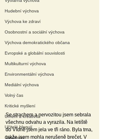
Výtvarná výchova
Hudební výchova
Výchova ke zdraví
Osobnostní a sociální výchova
Výchova demokratického občana
Evropské a globální souvislosti
Multikulturní výchova
Environmentální výchova
Mediální výchova
Volný čas
Kritické myšlení
Se strachem a nervozitou jsem sebrala 
Umění a kreativita
všechnu odvahu a vyrazila. Na letiště 
Učitelé blogují
do Vídně jsem jela ve tři ráno. Byla tma, 
takže jsem mohla nerušeně brečet. V 
Osobnosti