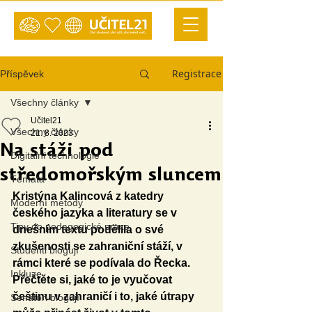
Registrace
Příspěvek
Všechny články
Učitel21
Všechny články
21. 8. 2023
Na stáži pod
Digitální technologie
středomořským sluncem
Témata
Kristýna Kalincová z katedry 
Moderní metody
českého jazyka a literatury se v 
Tipy do pedagogické praxe
dnešním textu podělila o své 
zkušenosti se zahraniční stáží, v 
Studenti blogují
rámci které se podívala do Řecka. 
Inkluze
Přečtěte si, jaké to je vyučovat 
češtinu v zahraničí i to, jaké útrapy 
Senátoři blogují