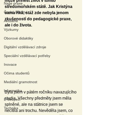
může přinést život v tomto 
Naše praxe
středomořském státě. Jak Kristýna 
České školství
sama říká, stáž zde nebyla jenom 
zkušeností do pedagogické praxe, 
Aktuálně
ale i do života.
Výzkumy
Oborové didaktiky
Digitální vzdělávací zdroje
Speciální vzdělávací potřeby
Inovace
Očima studentů
Mediální gramotnost
Informatika
Byla jsem v pátém ročníku navazujícího 
studia. Všechny předměty jsem měla 
E-Bezpečí
splněné, ale na státnice jsem se 
Technika
necítila ani trochu. Nevěděla jsem, co 