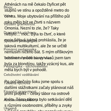
Athénách na mě čekalo čtyřicet pět 
Blogy
stupňů ve stínu a opožděné metro do 
Videa
centra. Moje ubytování na příštího půl 
roku mělo být ve čtvrti s názvem 
Vizuální gramotnost
Omonia. Nezní to zle, že? Taky 
Dramatická výchova
nebylo… moc. Byla to čtvrť, o které 
moje šéfová taktně prohlásila, že je 
Speciální pedagogika
taková multikulturní, ale že se určitě 
Primární pedagogika
nemusím ničeho bát. S mým oříškovým 
Technická a praktická výchova
odstínem hnědé barvy vlasů jsem tam 
byla za blondýnu, takže vzácný kus, ale 
Pedagogika - vychovatelství
měla bych být v pohodě.
Celoživotní vzdělávání
Po počátečním šoku jsme spolu s 
Tělesná výchova
dalšími stážistkami začaly plánovat náš 
Finanční gramotnost
první projekt – český tábor na ostrově 
Kréta. Téma tábora bylo setkávání dětí 
Absolventské příběhy
s různými osobnostmi, příběhy a zvyky 
Ukrajina