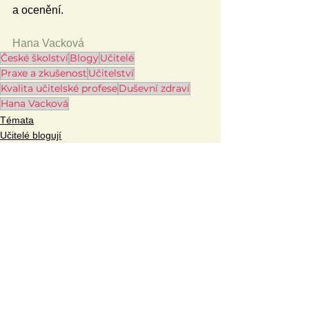
a ocenění.
Hana Vacková
České školství
Blogy
Učitelé
Praxe a zkušenost
Učitelství
Kvalita učitelské profese
Duševní zdraví
Hana Vacková
Témata
Učitelé blogují
Blogy
Zobrazit vše
Související příspěvky