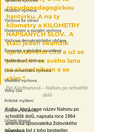
Výtvarná výchova
pseudopedagogickou 
Hudební výchova
hantýrku. A na ty 
Výchova ke zdraví
kilometry a KILOMETRY 
Osobnostní a sociální výchova
NAPSANÝCH SLOV.  A 
Výchova demokratického občana
stačí jeden okamžik 
Evropské a globální souvislosti
opravdového citu a už se 
poroučím ze svého lana 
Multikulturní výchova
se slunečníkem a se 
Environmentální výchova
vším.“ 
Mediální výchova
Bel Kaufmanová – Nahoru po schodišti 
Volný čas
dolů
Kritické myšlení
Knihu, která nese název Nahoru po 
Umění a kreativita
schodišti dolů, napsala roce 1964 
Učitelé blogují
americká spisovatelka židovského 
původu a byl z toho bestseller. 
Osobnosti