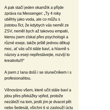
A pak stačí jeden okamžik a přijde 
zpráva na Messenger: „Ty 4 roky 
uběhly jako voda, ale co můžu s 
jistotou říct, že kdybych vás neměl ze 
ZSV, neměl bych až takovou empatii, 
kterou jsem získal přes psychologii a 
různé eseje, takže ještě jednou děkuji 
moc, ať vás učit stále baví, a hlavně s 
názory a eseji nepřestávejte, rozvíjí to 
kreativitu!!!“
A jsem z lana dolů i se slunečníkem i s 
profesionalitou.
Věnováno všem, které učit stále baví a 
jdou přes překážky vpřed, protože 
nezáleží na tom, jestli jim je dvacet pět 
nebo šedesát, všichni ti si zaslouží úctu 