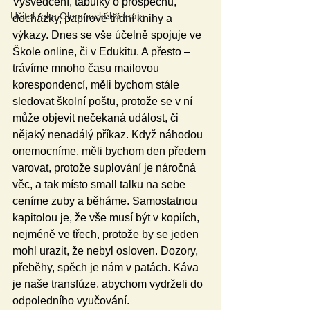
Vysvědčení, tabulky o prospěchu, 
Učitel roku Olomouckého kraje
docházky, papírové třídní knihy a 
výkazy. Dnes se vše účelně spojuje ve 
Škole online, či v Edukitu. A přesto – 
trávíme mnoho času mailovou 
korespondencí, měli bychom stále 
sledovat školní poštu, protože se v ní 
může objevit nečekaná událost, či 
nějaký nenadálý příkaz. Když náhodou 
onemocníme, měli bychom den předem 
varovat, protože suplování je náročná 
věc, a tak místo small talku na sebe 
ceníme zuby a běháme. Samostatnou 
kapitolou je, že vše musí být v kopiích, 
nejméně ve třech, protože by se jeden 
mohl urazit, že nebyl osloven. Dozory, 
přeběhy, spěch je nám v patách. Káva 
je naše transfúze, abychom vydrželi do 
odpoledního vyučování.