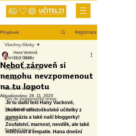
Registrace
Příspěvek
Všechny články
Hana Vacková
Všechny články
13. 7. 2023
Neboť zároveň si
Digitální technologie
nemohu nevzpomenout
Témata
na tu lopotu
Moderní metody
Aktualizováno:
28. 11. 2023
Tipy do pedagogické praxe
Je tu další text Hany Vackové, 
Studenti blogují
zkušené středoškolské učitelky z 
gymnázia a také naší bloggerky! 
Inkluze
Zoufalství, marnost, nevděk, ale také 
Senátoři blogují
vděčnost a empatie. Hana dnešní 