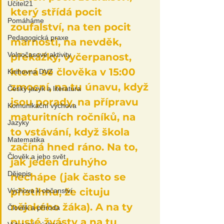
Učitel21
který střídá pocit 
Pomáháme
zoufalství, na ten pocit 
Pedagogická praxe
marnosti, na nevděk, 
Volnočasové aktivity
překážky, vyčerpanost, 
která se člověka v 15:00 
Knihovna DVZ
zmocní, na tu únavu, když 
Český jazyk a literatura
jsou porady, na přípravu 
Komunikační výchova
maturitních ročníků, na 
Jazyky
to vstávání, když škola 
Matematika
začíná hned ráno. Na to, 
Člověk a jeho svět
jak jeden druhýho 
Dějepis
nechápe (jak často se 
přistihnu, že cituju 
Výchova k občanství
nějakého žáka). A na ty 
Člověk a příroda
pusté žvásty a na tu 