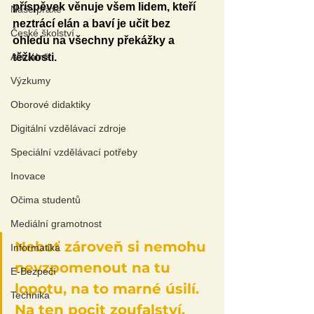
příspěvek věnuje všem lidem, kteří 
Naše praxe
neztrácí elán a baví je učit bez 
České školství
ohledu na všechny překážky a 
Aktuálně
těžkosti.
Výzkumy
Oborové didaktiky
Digitální vzdělávací zdroje
Speciální vzdělávací potřeby
Inovace
Očima studentů
Mediální gramotnost
Neboť zároveň si nemohu 
Informatika
nevzpomenout na tu 
E-Bezpečí
lopotu, na to marné úsilí. 
Technika
Na ten pocit zoufalství, 