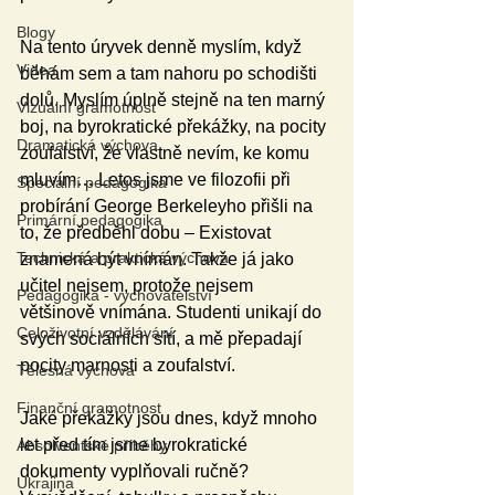
Blogy
Na tento úryvek denně myslím, když 
Videa
běhám sem a tam nahoru po schodišti 
dolů. Myslím úplně stejně na ten marný 
Vizuální gramotnost
boj, na byrokratické překážky, na pocity 
Dramatická výchova
zoufalství, že vlastně nevím, ke komu 
mluvím… Letos jsme ve filozofii při 
Speciální pedagogika
probírání George Berkeleyho přišli na 
Primární pedagogika
to, že předběhl dobu – Existovat 
Technická a praktická výchova
znamená být vnímán. Takže já jako 
učitel nejsem, protože nejsem 
Pedagogika - vychovatelství
většinově vnímána. Studenti unikají do 
Celoživotní vzdělávání
svých sociálních sítí, a mě přepadají 
pocity marnosti a zoufalství.
Tělesná výchova
Finanční gramotnost
Jaké překážky jsou dnes, když mnoho 
let před tím jsme byrokratické 
Absolventské příběhy
dokumenty vyplňovali ručně? 
Ukrajina