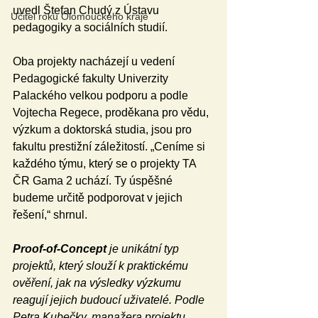
uvedl Štefan Chudý z Ústavu 
Učitel roku Olomouckého kraje
pedagogiky a sociálních studií.  
Oba projekty nacházejí u vedení 
Pedagogické fakulty Univerzity 
Palackého velkou podporu a podle 
Vojtecha Regece, proděkana pro vědu, 
výzkum a doktorská studia, jsou pro 
fakultu prestižní záležitostí. „Ceníme si 
každého týmu, který se o projekty TA 
ČR Gama 2 uchází. Ty úspěšné 
budeme určitě podporovat v jejich 
řešení,“ shrnul. 
Proof-of-Concept
 je unikátní typ 
projektů, který slouží k praktickému 
ověření, jak na výsledky výzkumu 
reagují jejich budoucí uživatelé. Podle 
Petra Kubečky, manažera projektu 