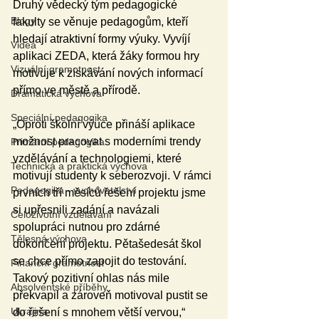
Druhý vědecký tým pedagogické 
Blogy
fakulty se věnuje pedagogům, kteří 
hledají atraktivní formy výuky. Vyvíjí 
Videa
aplikaci ZEDA, která žáky formou hry 
Vizuální gramotnost
motivuje k získávání nových informací 
přímo ve městě a přírodě.
Dramatická výchova
Speciální pedagogika
„Oproti školní výuce přináší aplikace 
možnost pracovat s moderními trendy 
Primární pedagogika
vzdělávání a technologiemi, které 
Technická a praktická výchova
motivují studenty k seberozvoji. V rámci 
Pedagogika - vychovatelství
prvních tří měsíců řešení projektu jsme 
si upřesnili zadání a navázali 
Celoživotní vzdělávání
spolupráci nutnou pro zdárné 
Tělesná výchova
dokončení projektu. Pětašedesát škol 
se chce přímo zapojit do testování. 
Finanční gramotnost
Takový pozitivní ohlas nás mile 
Absolventské příběhy
překvapil a zároveň motivoval pustit se 
Ukrajina
do řešení s mnohem větší vervou,“ 