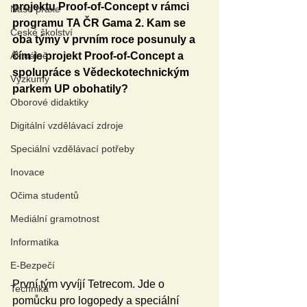
projektu Proof-of-Concept v rámci 
Naše praxe
programu TA ČR Gama 2. Kam se 
České školství
oba týmy v prvním roce posunuly a 
Aktuálně
čím je projekt Proof-of-Concept a 
spolupráce s Vědeckotechnickým 
Výzkumy
parkem UP obohatily?
Oborové didaktiky
Digitální vzdělávací zdroje
Speciální vzdělávací potřeby
Inovace
Očima studentů
Mediální gramotnost
Informatika
E-Bezpečí
První tým vyvíjí Tetrecom. Jde o 
Technika
pomůcku pro logopedy a speciální 