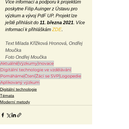
Více informací a podporu k projektům 
poskytne Filip Auinger z Ústavu pro 
výzkum a vývoj PdF UP. Projekt lze 
ještě přihlásit do 
11. března 2021
. Více 
informací k přihláškám 
ZDE
.
Text Milada Křížková Hronová, Ondřej 
Moučka
Foto Ondřej Moučka
Aktuálně
Výzkumy
Inovace
Digitální technologie ve vzdělávání
Pomáháme
Čtení
Žáci se SVP
Logopedie
Aplikovaný výzkum
Digitální technologie
Témata
Moderní metody