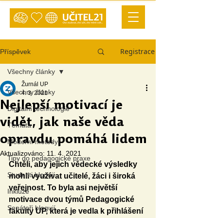
Registrace
Příspěvek
Všechny články
Žurnál UP
Všechny články
4. 3. 2021
Nejlepší motivací je
Digitální technologie
vidět, jak naše věda
Témata
opravdu pomáhá lidem
Moderní metody
Aktualizováno:
11. 4. 2021
Tipy do pedagogické praxe
Chtěli, aby jejich vědecké výsledky 
Studenti blogují
mohli využívat učitelé, žáci i široká 
veřejnost. To byla asi největší 
Inkluze
motivace dvou týmů Pedagogické 
Senátoři blogují
fakulty UP, která je vedla k přihlášení 