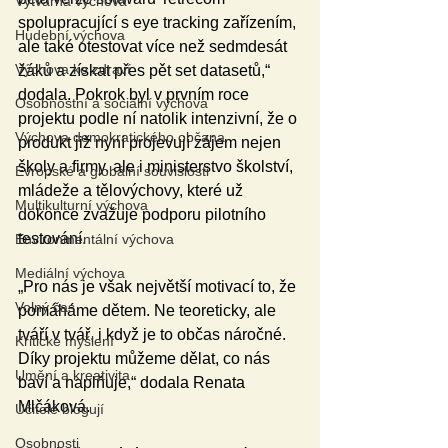
Výtvarná výchova
spolupracující s eye tracking zařízením, 
Hudební výchova
ale také otestovat více než sedmdesát 
Výchova ke zdraví
žáků a získat přes pět set datasetů,“ 
dodala. Pokrok byl v prvním roce 
Osobnostní a sociální výchova
projektu podle ní natolik intenzivní, že o 
Výchova demokratického občana
produkt již nyní projevují zájem nejen 
školy a firmy, ale i ministerstvo školství, 
Evropské a globální souvislosti
mládeže a tělovýchovy, které už 
Multikulturní výchova
dokonce zvažuje podporu pilotního 
testování.
Environmentální výchova
Mediální výchova
„Pro nás je však největší motivací to, že 
Volný čas
pomáháme dětem. Ne teoreticky, ale 
tváří v tvář, i když je to občas náročné. 
Kritické myšlení
Díky projektu můžeme dělat, co nás 
Umění a kreativita
baví a naplňuje,“ dodala Renata 
Mlčáková.
Učitelé blogují
Osobnosti