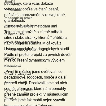
Učitel21
pedagogy, která včas dokáže 
vyhodnotit obtíže ve čtení, psaní, 
Pomáháme
počítání a porozumění v rozvoji rané 
Pedagogická praxe
gramotnosti.
Volnočasové aktivity
„Oproti stávajícím metodám umí 
Tetrecom okamžitě a cíleně odhalit 
Knihovna DVZ
silné i slabé stránky klientů,“ přiblížila 
Český jazyk a literatura
náplň projektu Renata Mlčáková z 
Ústavu speciálněpedagogických studií. 
Komunikační výchova
Podle ní prošel projekt za prvních devět 
Jazyky
měsíců řešení dynamickým vývojem.
Matematika
„První tři měsíce jsme ověřovali, co 
Člověk a jeho svět
pedagogové, logopedi, rodiče a další 
Dějepis
partneři chtějí. Dostávali jsme od nich 
cenné informace, které nám pomohly 
Výchova k občanství
přesně zaměřit projekt. V následujícím 
Člověk a příroda
půlroce jsme tak mohli nejen vytvořit 
beta verze softwaru Tetrecom 