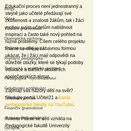
Edukační proces není jednostranný a 
Blogy
stejně jako učitelé předávají své 
Videa
zkušenosti a znalosti žákům, tak i žáci 
mohou svým učitelům nabídnout 
Vizuální gramotnost
inspiraci a často také nový pohled na 
Dramatická výchova
různé problémy. Cílem celého projektu 
Ptáme se dětí je zábavnou formou 
Speciální pedagogika
ukázat, že i žáci mají odpovědi na 
Primární pedagogika
důležité otázky, které se týkají podoby 
Technická a praktická výchova
edukace a dalších aktuálních 
společenských témat.
Pedagogika - vychovatelství
Celoživotní vzdělávání
Zajímají vás názory dětí na svět? 
Sledujte portál Učitel21 a 
kanál 
Tělesná výchova
pedagogické fakulty na YouTube
.
Finanční gramotnost
Absolventské příběhy
Anketa Ptáme se dětí vznikla na 
Pedagogické fakultě Univerzity 
Ukrajina