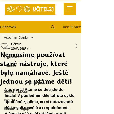
Registrace
Příspěvek
Všechny články
Učitel21
Všechny články
26. 7. 2024
Nemusíme používat
Digitální technologie
staré nástroje, které
Témata
byly namáhavé. Ještě
Moderní metody
jednou se ptáme dětí!
Tipy do pedagogické praxe
Náš seriál Ptáme se dětí jde do 
Studenti blogují
finále! V posledním díle tohoto cyklu 
Inkluze
společně zjistíme, co si dotazované 
děti myslí o světě a o společnosti. 
Senátoři blogují
V čem je náš svět odlišný oproti 