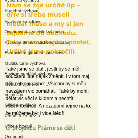
Výtvarná výchova
Nám se žije určitě líp – 
Hudební výchova
dřív si třeba museli 
Výchova ke zdraví
hledat maso a my si jen 
zajdeme do obchodu. 
Osobnostní a sociální výchova
Taky máme teplou postel. 
Výchova demokratického občana
Určitě jsme pokročili.
Evropské a globální souvislosti
Multikulturní výchova
Také jsme se ptali, jestli by se měli 
Environmentální výchova
současní lidé nějak změnit. I v tom mají 
děti celkem jasno: „Všichni by si měli 
Mediální výchova
navzájem víc pomáhat.“ Také by mohli 
Volný čas
dělat víc věcí s klidem a nechtít 
Kritické myšlení
všechno hned! A nezapomínejme na to, 
že můžeme být i více štědří.
Umění a kreativita
Učitelé blogují
O projektu Ptáme se dětí
Osobnosti