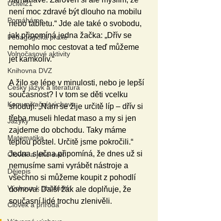
Učitel21
není moc zdravé být dlouho na mobilu 
Pomáháme
nebo tabletu.“ Jde ale také o svobodu, 
jak připomíná jedna žačka: „Dřív se 
Pedagogická praxe
nemohlo moc cestovat a teď můžeme 
Volnočasové aktivity
jet kamkoliv.“
Knihovna DVZ
A žilo se lépe v minulosti, nebo je lepší 
Český jazyk a literatura
současnost? I v tom se děti vcelku 
Komunikační výchova
shodují: „Nám se žije určitě líp – dřív si 
třeba museli hledat maso a my si jen 
Jazyky
zajdeme do obchodu. Taky máme 
Matematika
teplou postel. Určitě jsme pokročili.“ 
Jedna slečna připomíná, že dnes už si 
Člověk a jeho svět
nemusíme sami vyrábět nástroje a 
Dějepis
všechno si můžeme koupit z pohodlí 
Výchova k občanství
domova. Další žák ale doplňuje, že 
současní lidé trochu zlenivěli.
Člověk a příroda