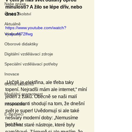
Naše praxe
minulosti? A žilo se lépe dřív, nebo 
České školství
dnes?
Aktuálně
https://www.youtube.com/watch?
Výzkumy
v=xjxuM72lfwg
Oborové didaktiky
Digitální vzdělávací zdroje
Speciální vzdělávací potřeby
Inovace
„Určitě je elektřina, ale třeba taky 
Očima studentů
topení. Nejradši mám ale internet,“ míní 
Mediální gramotnost
jeden z žáků. Obecně se naši malí 
respondenti shodují na tom, že dnešní 
Informatika
svět je super! Uvědomují si ale také 
E-Bezpečí
nešvary moderní doby: „Nemusíme 
Technika
používat staré nástroje, které byly 
namáhavé. Zároveň si ale myslím, že 