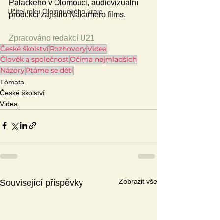
Palackého v Olomouci, audiovizuální 
Učitel roku Olomouckého kraje
produkci zajistilo Nakamero films.
Zpracováno redakcí U21
České školství
Rozhovory
Videa
Člověk a společnost
Očima nejmladších
Názory
Ptáme se dětí
Témata
České školství
Videa
Zobrazit vše
Související příspěvky