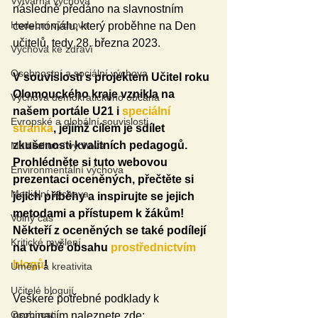
Výtvarná výchova
následně předáno na slavnostním 
Hudební výchova
ceremoniálu, který proběhne na Den 
učitelů, tedy 28. března 2023.
Výchova ke zdraví
Osobnostní a sociální výchova
V souvislosti s projektem Učitel roku 
Olomouckého kraje vznikla na 
Výchova demokratického občana
našem portále U21 i 
speciální 
Evropské a globální souvislosti
stránka
, jejímž cílem je sdílet 
zkušenosti kvalitních pedagogů. 
Multikulturní výchova
Prohlédněte si tuto webovou 
Environmentální výchova
prezentaci oceněných, přečtěte si 
Mediální výchova
jejich příběhy a inspirujte se jejich 
metodami a přístupem k žákům! 
Volný čas
Někteří z oceněných se také podílejí 
Kritické myšlení
na tvorbě obsahu
 prostřednictvím 
blogů
!
Umění a kreativita
Učitelé blogují
Veškeré potřebné podklady k 
Osobnosti
nominacím naleznete zde: