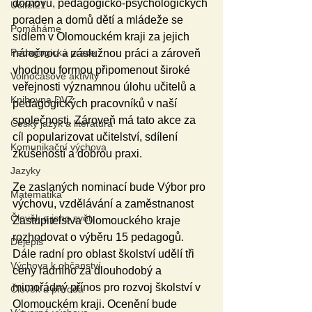
domovů, pedagogicko-psychologických 
Učitel21
poraden a domů dětí a mládeže se 
Pomáháme
sídlem v Olomouckém kraji za jejich 
Pedagogická praxe
náročnou a záslužnou práci a zároveň 
vhodnou formou připomenout široké 
Volnočasové aktivity
veřejnosti významnou úlohu učitelů a 
Knihovna DVZ
pedagogických pracovníků v naší 
společnosti. Zároveň má tato akce za 
Český jazyk a literatura
cíl popularizovat učitelství, sdílení 
Komunikační výchova
zkušeností a dobrou praxi.
Jazyky
Ze zaslaných nominací bude Výbor pro 
Matematika
výchovu, vzdělávání a zaměstnanost 
Člověk a jeho svět
Zastupitelstva Olomouckého kraje 
rozhodovat o výběru 15 pedagogů. 
Dějepis
Dále radní pro oblast školství udělí tři 
Výchova k občanství
ceny radního za dlouhodobý a 
mimořádný přínos pro rozvoj školství v 
Člověk a příroda
Olomouckém kraji. Ocenění bude 