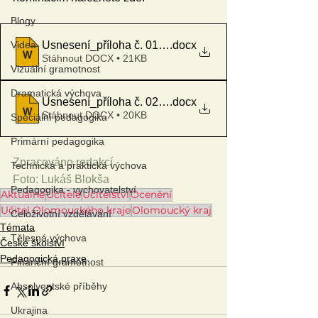
Blogy
Videa
Usnesení_příloha č. 01_Nominační listina
.docx
Stáhnout DOCX • 21KB
Vizuální gramotnost
Dramatická výchova
Usnesení_příloha č. 02_Podklady k pedagogické reflex
.docx
Stáhnout DOCX • 20KB
Speciální pedagogika
Primární pedagogika
Zpracováno redakcí
Technická a praktická výchova
Foto: Lukáš Blokša
Pedagogika - vychovatelství
Aktuálně
Učitelé
Učitelství
Ocenění
Učitel Olomouckého kraje
Olomoucký kraj
Celoživotní vzdělávání
Témata
Tělesná výchova
České školství
Pedagogická praxe
Finanční gramotnost
Absolventské příběhy
Ukrajina