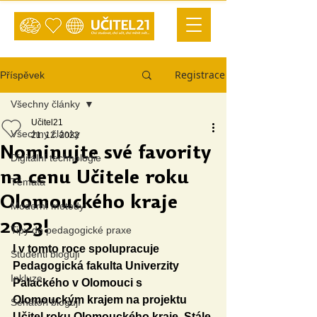
Registrace
Příspěvek
Všechny články
Učitel21
Všechny články
21. 12. 2022
Nominujte své favority
Digitální technologie
na cenu Učitele roku
Témata
Olomouckého kraje
Moderní metody
2023!
Tipy do pedagogické praxe
I v tomto roce spolupracuje 
Studenti blogují
Pedagogická fakulta Univerzity 
Inkluze
Palackého v Olomouci s 
Olomouckým krajem na projektu 
Senátoři blogují
Učitel roku Olomouckého kraje. Stále 