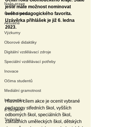
Naše praxe
ještě máte možnost nominovat 
České školství
svého pedagogického favorita. 
Uzávěrka přihlášek je již 6. ledna 
Aktuálně
2023.
Výzkumy
Oborové didaktiky
Digitální vzdělávací zdroje
Speciální vzdělávací potřeby
Inovace
Očima studentů
Mediální gramotnost
Informatika
Hlavním cílem akce je ocenit vybrané 
pedagogy středních škol, vyšších 
E-Bezpečí
odborných škol, speciálních škol, 
Technika
základních uměleckých škol, dětských 