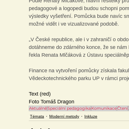
Podle Renaty Mlčákové, hlavní řešitelky pro
pedagogové a logopedi budou schopni pomoc
výsledky vyšetření. Pomůcka bude navíc s
možné vidět i ve vizualizované podobě.
„V České republice, ale i v zahraničí o ob
dotáhneme do zdárného konce, že se nám h
řekla Renata Mlčáková z Ústavu speciálněp
Finance na vytvoření pomůcky získala fakul
Vědeckotechnického parku UP v rámci pro
Text (red) 
Foto Tomáš Dragon
Aktuálně
Speciální pedagogika
Komunikace
Čtení
Témata
Moderní metody
Inkluze