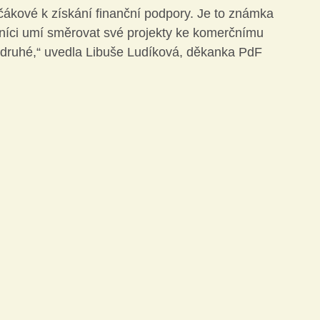
lčákové k získání finanční podpory. Je to známka 
ovníci umí směrovat své projekty ke komerčnímu 
Technika
Učitel21
o druhé,“ uvedla Libuše Ludíková, děkanka PdF 
ivity
Knihovna DVZ
Jazyky
Matematika