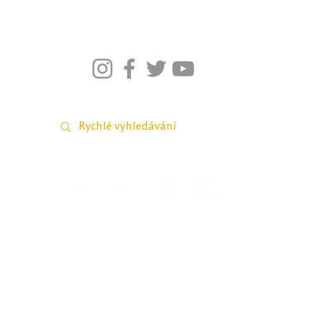
026–2021; Pedagogická fakulta Univerzity Palackého v Olomou
webmaster Petra Šobáňová