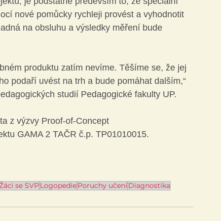
jektu, je podstatné především to, že speciální 
í nové pomůcky rychleji provést a vyhodnotit 
nadná na obsluhu a výsledky měření bude 
dobném produktu zatím nevíme. Těšíme se, že jej 
o podaří uvést na trh a bude pomáhat dalším,“ 
edagogických studií Pedagogické fakulty UP.
ta z výzvy Proof-of-Concept 
jektu GAMA 2 TAČR č.p. TP01010015.
Žáci se SVP
Logopedie
Poruchy učení
Diagnostika