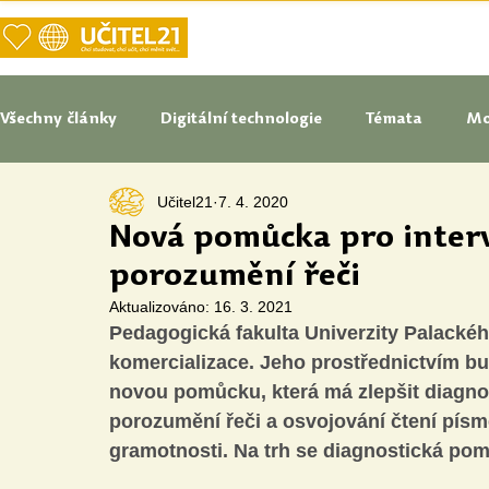
DOMŮ
NAŠE VIZE UČITELSTVÍ
Všechny články
Digitální technologie
Témata
Mo
Učitel21
7. 4. 2020
Tipy do pedagogické praxe
Studenti blogují
In
Nová pomůcka pro interve
porozumění řeči
Senátoři blogují
Naše praxe
České školství
Aktualizováno:
16. 3. 2021
Pedagogická fakulta Univerzity Palackého
komercializace. Jeho prostřednictvím b
Oborové didaktiky
Digitální vzdělávací zdroje
novou pomůcku, která má zlepšit diagnost
porozumění řeči a osvojování čtení písme
gramotnosti. Na trh se diagnostická pom
Speciální vzdělávací potřeby
Inovace
Očima st