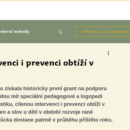
TÉMATA
KNIHOVNA ZDROJŮ
BLOGY
OČIMA STUD
Přihlásit se / Zaregistrova
derní metody
kluze
nci i prevenci obtíží v
Aktuálně
Výzkumy
 získala historicky první grant na podporu 
udou mít speciální pedagogové a logopedi 
iku, cílenou intervenci i prevenci obtíží v 
n a slov u dětí v období rozvoje rané 
ůcka dostane patrně v průběhu příštího roku.
udentů