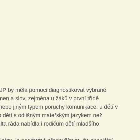
UP by měla pomoci diagnostikovat vybrané 
men a slov, zejména u žáků v první třídě 
í nebo jiným typem poruchy komunikace, u dětí v 
bo dětí s odlišným mateřským jazykem než 
ta ráda nabídla i rodičům dětí mladšího 