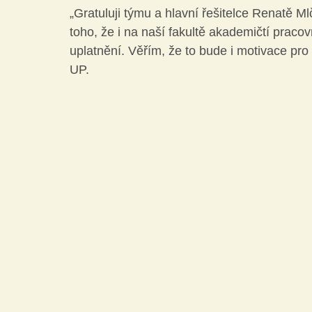
„Gratuluji týmu a hlavní řešitelce Renatě M
toho, že i na naší fakultě akademičtí prac
Mediální gramotnost
Informatika
E-Bezpečí
uplatnění. Věřím, že to bude i motivace pr
UP.
Pomáháme
Pedagogická praxe
Volnočasové akt
Český jazyk a literatura
Komunikační výchova
Člověk a jeho svět