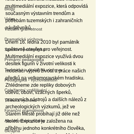
multimediální expozice, která odpovídá 
Blogy
současným výstavním trendům a 
Videa
potřebám tuzemských i zahraničních 
návštěvníků.
Vizuální gramotnost
Dramatická výchova
Dnem 16. ledna 2010 byl památník 
opětovně otevřen pro veřejnost. 
Speciální pedagogika
Multimediální expozice využívá dvou 
Primární pedagogika
desítek figurín v životní velikosti k 
Technická a praktická výchova
modelaci výjevů života a práce našich 
předků na velkomoravském hradisku. 
Pedagogika - vychovatelství
Zhlédneme zde repliky dobových 
Celoživotní vzdělávání
oděvů, obuvi, vzácných šperků, 
pracovních nástrojů a dalších nálezů z 
Tělesná výchova
archeologických výzkumů, jež ve 
Finanční gramotnost
Starém Městě probíhají již déle než 
Absolventské příběhy
století. Expozice je založena na 
příběhu jednoho konkrétního člověka, 
Ukrajina