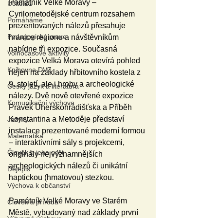
Památník Velké Moravy – 
Učitel21
Cyrilometodějské centrum rozsahem 
Pomáháme
prezentovaných nálezů přesahuje 
Pedagogická praxe
hranice regionu a návštěvníkům 
nabídne tři expozice. Současná 
Volnočasové aktivity
expozice Velká Morava otevírá pohled 
Knihovna DVZ
nejen na základy hřbitovního kostela z 
9. století, ale i hroby a archeologické 
Český jazyk a literatura
nálezy. Dvě nově otevřené expozice 
Komunikační výchova
Pravěk Uherskohradišťska a Příběh 
Konstantina a Metoděje představí 
Jazyky
instalace prezentované moderní formou 
Matematika
– interaktivními sály s projekcemi, 
Člověk a jeho svět
originály nejvýznamnějších 
archeologických nálezů či unikátní 
Dějepis
haptickou (hmatovou) stezkou. 
Výchova k občanství
Památník Velké Moravy ve Starém 
Člověk a příroda
Městě, vybudovaný nad základy první 