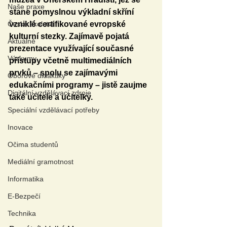
Naše praxe
stane pomyslnou výkladní skříní 
České školství
vzniklé certifikované evropské 
kulturní stezky. Zajímavě pojatá 
Aktuálně
prezentace využívající současné 
Výzkumy
přístupy včetně multimediálních 
prvků – spolu se zajímavými 
Oborové didaktiky
edukačními programy – jistě zaujme 
Digitální vzdělávací zdroje
také učitele a učitelky.
Speciální vzdělávací potřeby
Inovace
Očima studentů
Mediální gramotnost
Informatika
E-Bezpečí
Technika