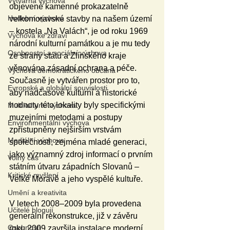
Výtvarná výchova
objevené kamenné prokazatelně 
Hudební výchova
velkomoravské stavby na našem území 
– kostela „Na Valách“, je od roku 1969 
Výchova ke zdraví
národní kulturní památkou a je mu tedy 
Osobnostní a sociální výchova
ze strany státu a Zlínského kraje 
věnována zásadní ochrana a péče. 
Výchova demokratického občana
Současně je vytvářen prostor pro to, 
Evropské a globální souvislosti
aby nadčasové kulturní a historické 
hodnoty této lokality byly specifickými 
Multikulturní výchova
muzejními metodami a postupy 
Environmentální výchova
zpřístupněny nejširším vrstvám 
Mediální výchova
společnosti, zejména mladé generaci, 
jako významný zdroj informací o prvním 
Volný čas
státním útvaru západních Slovanů – 
Kritické myšlení
Velké Moravě a jeho vyspělé kultuře.
Umění a kreativita
V letech 2008–2009 byla provedena 
Učitelé blogují
generální rekonstrukce, již v závěru 
Osobnosti
roku 2009 završila instalace moderní 