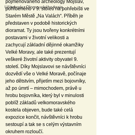
pojmenovaného archeology Mojslav, 
Učitel roku Olomouckého kraje
pohřbeného v 9. století na pohřebišti ve 
Starém Městě „Na Valách“. Příběh je 
představen v podobě historických 
dioramat. Ty jsou tvořeny konkrétními 
postavami v životní velikosti a 
zachycují základní dějinné okamžiky 
Velké Moravy, ale také prezentují 
veškeré životní aktivity obyvatel 9. 
století. Díky Mojslavovi se návštěvníci 
dozvědí vše o Velké Moravě, počínaje 
jeho dětstvím, přijetím mezi bojovníky, 
až po úmrtí – mimochodem, právě u 
hrobu bojovníka, který byl v minulosti 
poblíž základů velkomoravského 
kostela objeven, bude také celá 
expozice končit, návštěvníci k hrobu 
sestoupí a tak se s celým výstavním 
okruhem rozloučí.