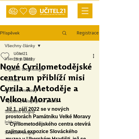
Registrace
Příspěvek
Všechny články
Učitel21
Všechny články
15. 8. 2022
Nové Cyrilometodějské
Digitální technologie
centrum přiblíží misi
Témata
Cyrila a Metoděje a
Moderní metody
Velkou Moravu
Tipy do pedagogické praxe
Již 1. září 2022 se v nových 
Studenti blogují
prostorách Památníku Velké Moravy 
Inkluze
– Cyrilometodějského centra otevírá 
zajímavá expozice Slováckého 
Senátoři blogují
muzea v Uherském Hradišti, jež se 