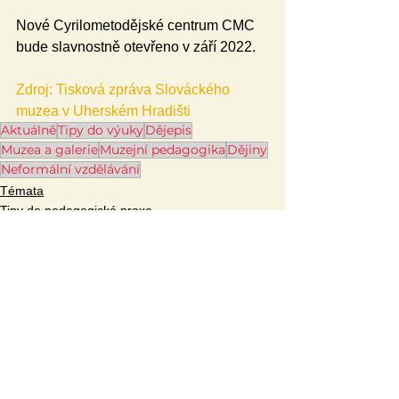
Nové Cyrilometodějské centrum CMC 
bude slavnostně otevřeno v září 2022.
Zdroj: Tisková zpráva Slováckého 
muzea v Uherském Hradišti
Aktuálně
Tipy do výuky
Dějepis
Muzea a galerie
Muzejní pedagogika
Dějiny
Neformální vzdělávání
Témata
Tipy do pedagogické praxe
Aktuálně
Zobrazit vše
Související příspěvky