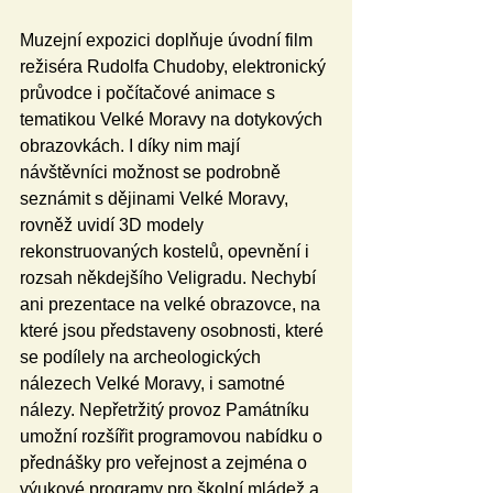
Muzejní expozici doplňuje úvodní film 
režiséra Rudolfa Chudoby, elektronický 
průvodce i počítačové animace s 
tematikou Velké Moravy na dotykových 
obrazovkách. I díky nim mají 
návštěvníci možnost se podrobně 
seznámit s dějinami Velké Moravy, 
rovněž uvidí 3D modely 
rekonstruovaných kostelů, opevnění i 
rozsah někdejšího Veligradu. Nechybí 
ani prezentace na velké obrazovce, na 
které jsou představeny osobnosti, které 
se podílely na archeologických 
nálezech Velké Moravy, i samotné 
nálezy. Nepřetržitý provoz Památníku 
umožní rozšířit programovou nabídku o 
přednášky pro veřejnost a zejména o 
výukové programy pro školní mládež a 