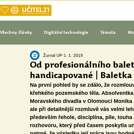
DOMŮ
NAŠE VIZE UČITELSTVÍ
Všechny články
Digitální technologie
Témata
Mo
Žurnál UP
1. 1. 2019
Tipy do pedagogické praxe
Studenti blogují
In
Od profesionálního balet
handicapované | Baletka
Senátoři blogují
Naše praxe
České školství
Na první pohled by se zdálo, že rozmlo
křehkého pozemského těla. Absolventka U
Moravského divadla v Olomouci Monika G
Oborové didaktiky
Digitální vzdělávací zdroje
ale při detailnější rozmluvě vás velmi leh
především řehole, disciplína, píle, touh
rozhovoru, který před časem poskytla un
Speciální vzdělávací potřeby
Inovace
Očima st
patrné, že výsledky její práce jsou hodn