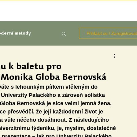
TÉMATA
KNIHOVNA ZDROJŮ
BLOGY
OČIMA STUD
Přihlásit se / Zaregistrova
derní metody
kluze
u k baletu pro
 Monika Globa Bernovská
Aktuálně
Výzkumy
uváte s lehounkým pírkem vtěleným do 
niverzity Palackého a zároveň sólistka 
loba Bernovská je sice velmi jemná žena, 
ce přesvědčí, že její každodenní život je 
a a vůle něčeho dosáhnout. Z následujícího 
iverzitnímu týdeníku, je, myslím, dostatečně 
udentů
é prezentace – jak pro Univerzitu Palackého, 