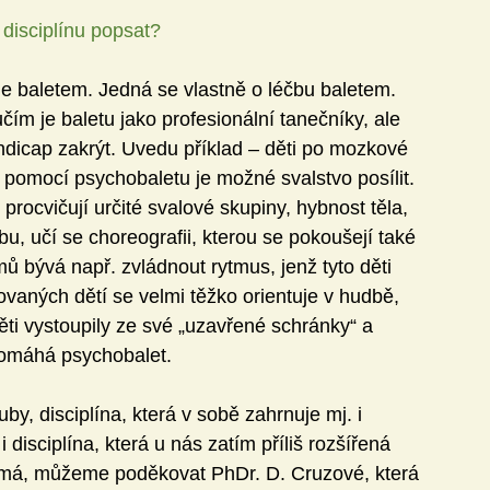
 disciplínu popsat?
e baletem. Jedná se vlastně o léčbu baletem. 
m je baletu jako profesionální tanečníky, ale 
dicap zakrýt. Uvedu příklad – děti po mozkové 
 pomocí psychobaletu je možné svalstvo posílit. 
rocvičují určité svalové skupiny, hybnost těla, 
u, učí se choreografii, kterou se pokoušejí také 
 bývá např. zvládnout rytmus, jenž tyto děti 
vaných dětí se velmi těžko orientuje v hudbě, 
ěti vystoupily ze své „uzavřené schránky“ a 
pomáhá psychobalet.
by, disciplína, která v sobě zahrnuje mj. i 
 disciplína, která u nás zatím příliš rozšířená 
 má, můžeme poděkovat PhDr. D. Cruzové, která 