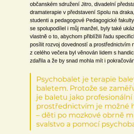
občanském sdružení Jitro, divadelní předsta
dramaterapie v představení Spolu na draka, 
studenti a pedagogové Pedagogické fakult
se spolupodílel i můj manžel, byly také uká
vlastně o to, abychom přiblížili řadu speci
posílit rozvoj dovedností a prostřednictvím
z celého večera byl věnován lidem s handic
zdařila a že by snad mohla mít i pokračován
Psychobalet je terapie bale
baletem. Protože se zaměř
je baletu jako profesionální
prostřednictvím je možné h
– děti po mozkové obrně mí
svalstvo a pomocí psychobal