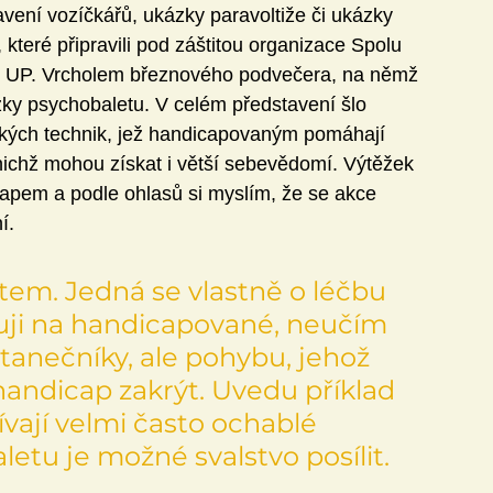
vení vozíčkářů, ukázky paravoltiže či ukázky 
které připravili pod záštitou organizace Spolu 
y UP. Vrcholem březnového podvečera, na němž 
zky psychobaletu. V celém představení šlo 
fických technik, jež handicapovaným pomáhají 
 nichž mohou získat i větší sebevědomí. Výtěžek 
apem a podle ohlasů si myslím, že se akce 
í.
tem. Jedná se vlastně o léčbu 
uji na handicapované, neučím 
 tanečníky, ale pohybu, jehož 
andicap zakrýt. Uvedu příklad 
vají velmi často ochablé 
etu je možné svalstvo posílit. 