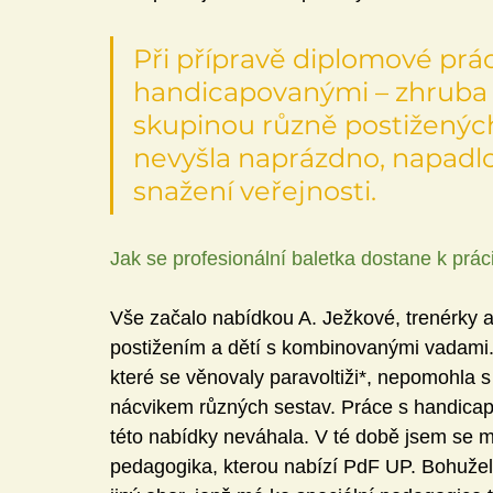
Při přípravě diplomové prác
handicapovanými – zhruba r
skupinou různě postižených
nevyšla naprázdno, napadl
snažení veřejnosti. 
Jak se profesionální baletka dostane k prá
Vše začalo nabídkou A. Ježkové, trenérky a
postižením a dětí s kombinovanými vadami.
které se věnovaly paravoltiži*, nepomohla s
nácvikem různých sestav. Práce s handicapo
této nabídky neváhala. V té době jsem se mj
pedagogika, kterou nabízí PdF UP. Bohužel 