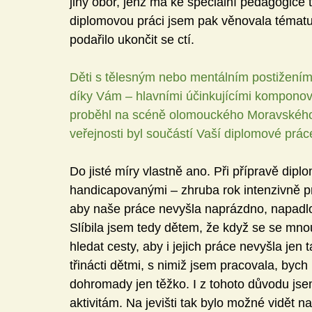
jiný obor, jenž má ke speciální pedagogice 
diplomovou práci jsem pak věnovala tématu
podařilo ukončit se ctí.
Děti s tělesným nebo mentálním postižení
díky Vám – hlavními účinkujícími kompono
proběhl na scéně olomouckého Moravského 
veřejnosti byl součástí Vaší diplomové prác
Do jisté míry vlastně ano. Při přípravě dipl
handicapovanými – zhruba rok intenzivně pr
aby naše práce nevyšla naprázdno, napadlo
Slíbila jsem tedy dětem, že když se se mno
hledat cesty, aby i jejich práce nevyšla jen
třinácti dětmi, s nimiž jsem pracovala, bych
dohromady jen těžko. I z tohoto důvodu jsem
aktivitám. Na jevišti tak bylo možné vidět n