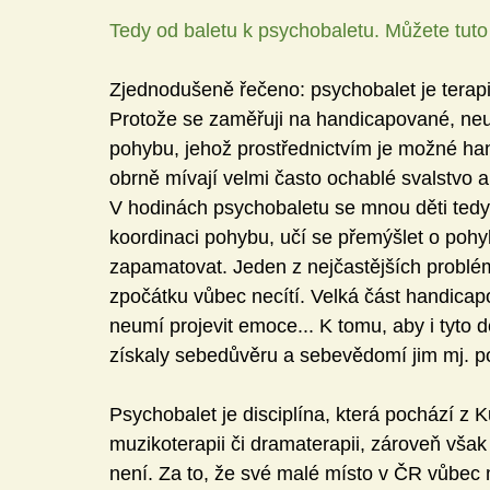
Tedy od baletu k psychobaletu. Můžete tuto
Zjednodušeně řečeno: psychobalet je terapi
Protože se zaměřuji na handicapované, neučí
pohybu, jehož prostřednictvím je možné han
obrně mívají velmi často ochablé svalstvo a
V hodinách psychobaletu se mnou děti tedy p
koordinaci pohybu, učí se přemýšlet o pohyb
zapamatovat. Jeden z nejčastějších problémů
zpočátku vůbec necítí. Velká část handicapo
neumí projevit emoce... K tomu, aby i tyto d
získaly sebedůvěru a sebevědomí jim mj. 
Psychobalet je disciplína, která pochází z Ku
muzikoterapii či dramaterapii, zároveň však i
není. Za to, že své malé místo v ČR vůbec