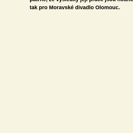
tak pro Moravské divadlo Olomouc.
Mediální gramotnost
Informatika
E-Bezpečí
Pomáháme
Pedagogická praxe
Volnočasové akt
Český jazyk a literatura
Komunikační výchova
Člověk a jeho svět