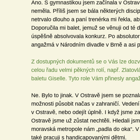
Ano. S gymnastikou jsem začínala v Ostra
neměla. Příliš jsem se bála některých disci
netrvalo dlouho a paní trenérka mi řekla, 
Doporučila mi balet, jemuž se věnuji od té 
úspěšně absolvovala konkurz. Po absolutor
angažmá v Národním divadle v Brně a asi po
Z dostupných dokumentů se o Vás lze dozvěd
celou řadu velmi pěkných rolí, např. Zlatov
baletu Giselle. Tyto role Vám přinesly an
Ne. Bylo to jinak. V Ostravě jsem se poznal
možnosti působit načas v zahraničí. Vedení
v Ostravě, nebo odejít úplně. I když jsme 
Ostravě jsme už zůstat nechtěli. Hledali jsm
moravská metropole nám „padla do oka“. V
také pracuji s handicapovanými dětmi.