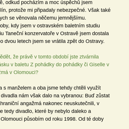
vě, odkud pocházím a moc úspěchů jsem 
plín, protože mi připadaly nebezpečné. Však také 
abych se věnovala něčemu jemnějšímu. 
doby, kdy jsem v ostravském baletním studiu 
iu Taneční konzervatoře v Ostravě jsem dostala 
 dvou letech jsem se vrátila zpět do Ostravy.
ět, že právě v tomto období jste ztvárnila 
lásku v baletu Z pohádky do pohádky či Giselle v 
gažmá v Olomouci?
a s manželem a oba jsme tehdy chtěli využít 
 divadla nám však dalo na vybranou: Buď zůstat 
zahraniční angažmá nakonec neuskutečnili, v 
e tedy divadlo, které by nebylo daleko a 
 Olomouci působím od roku 1998. Od té doby 