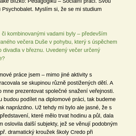
také blízko: Pedagogiku – Sociální práci. Svou 
 Psychobalet. Myslím si, že se mi studium 
m či kombinovanými vadami byly – především 
vaného večera Duše v pohybu, který s úspěchem 
divadla v březnu. Uvedený večer určený 
e?
omové práce jsem – mimo jiné aktivity s 
acovala se skupinou různě postižených dětí. A 
 mne prezentovat společné snažení veřejnosti. 
u budou podílet na diplomové práci, tak budeme 
 tak naprázdno. Už tehdy mi bylo ale jasné, že s 
 představení, které mělo trvat hodinu a půl, dala 
 oslovila další subjekty, jež se věnují podobným 
apř. dramatický kroužek školy Credo při 