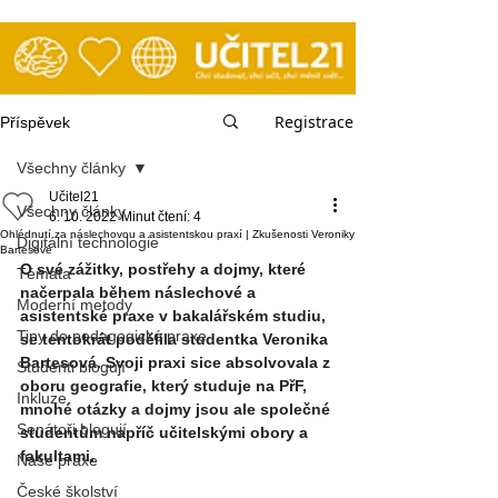
Registrace
Příspěvek
Všechny články
Učitel21
Všechny články
6. 10. 2022
Minut čtení: 4
Ohlédnutí za náslechovou a asistentskou praxí | Zkušenosti Veroniky
Digitální technologie
Bartesové
O své zážitky, postřehy a dojmy, které 
Témata
načerpala během náslechové a 
Moderní metody
asistentské praxe v bakalářském studiu, 
Tipy do pedagogické praxe
se tentokrát podělila studentka Veronika 
Bartesová. Svoji praxi sice absolvovala z 
Studenti blogují
oboru geografie, který studuje na PřF, 
Inkluze
mnohé otázky a dojmy jsou ale společné 
Senátoři blogují
studentům napříč učitelskými obory a 
fakultami.
Naše praxe
České školství