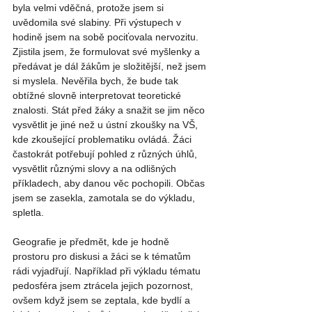
byla velmi vděčná, protože jsem si 
uvědomila své slabiny. Při výstupech v 
hodině jsem na sobě pociťovala nervozitu. 
Zjistila jsem, že formulovat své myšlenky a 
předávat je dál žákům je složitější, než jsem 
si myslela. Nevěřila bych, že bude tak 
obtížné slovně interpretovat teoretické 
znalosti. Stát před žáky a snažit se jim něco 
vysvětlit je jiné než u ústní zkoušky na VŠ, 
kde zkoušející problematiku ovládá. Žáci 
častokrát potřebují pohled z různých úhlů, 
vysvětlit různými slovy a na odlišných 
příkladech, aby danou věc pochopili. Občas 
jsem se zasekla, zamotala se do výkladu, 
spletla. 
Geografie je předmět, kde je hodně 
prostoru pro diskusi a žáci se k tématům 
rádi vyjadřují. Například při výkladu tématu 
pedosféra jsem ztrácela jejich pozornost, 
ovšem když jsem se zeptala, kde bydlí a 