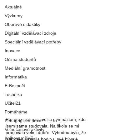
Aktuálně
Výzkumy
Oborové didaktiky
Digitální vzdělávací zdroje
Speciální vzdělávací potřeby
Inovace
Očima studentů
Mediální gramotnost
Informatika
E-Bezpečí
Technika
Učitel21
Pomáháme
Pro praxi jsem si zvolila gymnázium, kde 
Pedagogická praxe
jsem sama studovala. Na škole se mi 
Volnočasové aktivity
pracovalo velmi dobře. Výhodou bylo, že 
Knihovna DVZ
jsem se účastnila hodin u své bývalé 