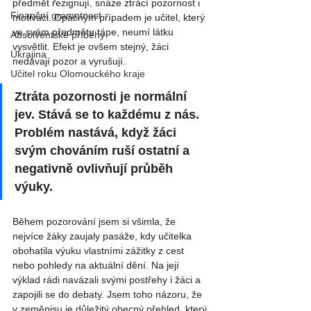
předmět rezignují, snáze ztrácí pozornost i 
Finanční gramotnost
motivaci. Opačným případem je učitel, který 
ve svém předmětu tápe, neumí látku 
Absolventské příběhy
vysvětlit. Efekt je ovšem stejný, žáci 
Ukrajina
nedávají pozor a vyrušují.
Učitel roku Olomouckého kraje
Ztráta pozornosti je normální 
jev. Stává se to každému z nás. 
Problém nastává, když žáci 
svým chováním ruší ostatní a 
negativně ovlivňují průběh 
výuky.
Během pozorování jsem si všimla, že 
nejvíce žáky zaujaly pasáže, kdy učitelka 
obohatila výuku vlastními zážitky z cest 
nebo pohledy na aktuální dění. Na její 
výklad rádi navázali svými postřehy i žáci a 
zapojili se do debaty. Jsem toho názoru, že 
v zeměpisu je důležitý obecný přehled, který 