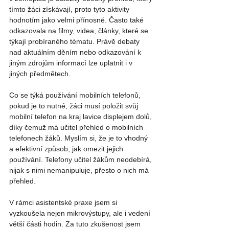
tímto žáci získávají, proto tyto aktivity 
hodnotím jako velmi přínosné. Často také 
odkazovala na filmy, videa, články, které se 
týkají probíraného tématu. Právě debaty 
nad aktuálním děním nebo odkazování k 
jiným zdrojům informací lze uplatnit i v 
jiných předmětech. 
Co se týká používání mobilních telefonů, 
pokud je to nutné, žáci musí položit svůj 
mobilní telefon na kraj lavice displejem dolů, 
díky čemuž má učitel přehled o mobilních 
telefonech žáků. Myslím si, že je to vhodný 
a efektivní způsob, jak omezit jejich 
používání. Telefony učitel žákům neodebírá, 
nijak s nimi nemanipuluje, přesto o nich má 
přehled. 
V rámci asistentské praxe jsem si 
vyzkoušela nejen mikrovýstupy, ale i vedení 
větší části hodin. Za tuto zkušenost jsem 