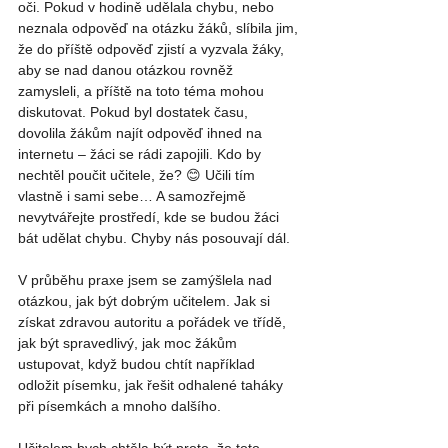
oči. Pokud v hodině udělala chybu, nebo 
neznala odpověď na otázku žáků, slíbila jim, 
že do příště odpověď zjistí a vyzvala žáky, 
aby se nad danou otázkou rovněž 
zamysleli, a příště na toto téma mohou 
diskutovat. Pokud byl dostatek času, 
dovolila žákům najít odpověď ihned na 
internetu – žáci se rádi zapojili. Kdo by 
nechtěl poučit učitele, že? 😊 Učili tím 
vlastně i sami sebe… A samozřejmě 
nevytvářejte prostředí, kde se budou žáci 
bát udělat chybu. Chyby nás posouvají dál. 
V průběhu praxe jsem se zamýšlela nad 
otázkou, jak být dobrým učitelem. Jak si 
získat zdravou autoritu a pořádek ve třídě, 
jak být spravedlivý, jak moc žákům 
ustupovat, když budou chtít například 
odložit písemku, jak řešit odhalené taháky 
při písemkách a mnoho dalšího.