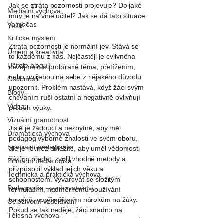
Jak se ztráta pozornosti projevuje? Do jaké 
Mediální výchova
míry je na vině učitel? Jak se dá tato situace 
Volný čas
řešit? 
Kritické myšlení
Ztráta pozornosti je normální jev. Stává se 
Umění a kreativita
to každému z nás. Nejčastěji je ovlivněna 
Učitelé blogují
nezájmem o probírané téma, přetížením, 
nebo potřebou na sebe z nějakého důvodu 
Osobnosti
upozornit. Problém nastává, když žáci svým 
Blogy
chováním ruší ostatní a negativně ovlivňují 
Videa
průběh výuky.
Vizuální gramotnost
Jistě je žádoucí a nezbytné, aby měl 
Dramatická výchova
pedagog výborné znalosti ve svém oboru, 
Speciální pedagogika
ale je rovněž důležité, aby uměl vědomosti 
žákům předat, zvolil vhodné metody a 
Primární pedagogika
přizpůsobil výklad jejich věku a 
Technická a praktická výchova
schopnostem. Vyvarovat se složitým 
Pedagogika - vychovatelství
formulacím, nadměrnému používání 
termínů, nepřiměřeným nárokům na žáky. 
Celoživotní vzdělávání
Pokud se tak neděje, žáci snadno na 
Tělesná výchova