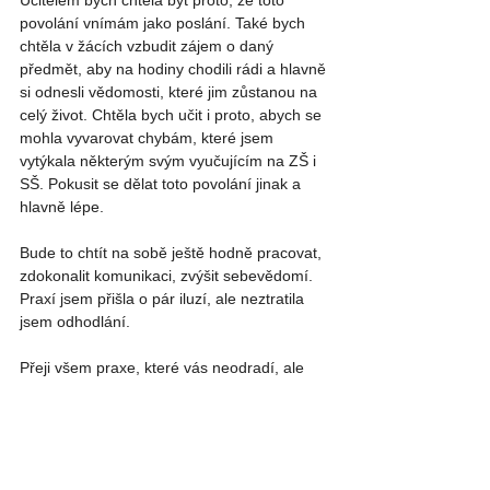
Učitelem bych chtěla být proto, že toto 
povolání vnímám jako poslání. Také bych 
chtěla v žácích vzbudit zájem o daný 
předmět, aby na hodiny chodili rádi a hlavně 
si odnesli vědomosti, které jim zůstanou na 
celý život. Chtěla bych učit i proto, abych se 
mohla vyvarovat chybám, které jsem 
vytýkala některým svým vyučujícím na ZŠ i 
SŠ. Pokusit se dělat toto povolání jinak a 
hlavně lépe.
Bude to chtít na sobě ještě hodně pracovat, 
zdokonalit komunikaci, zvýšit sebevědomí. 
Praxí jsem přišla o pár iluzí, ale neztratila 
jsem odhodlání.  
Přeji všem praxe, které vás neodradí, ale 
motivují a hodně chuti a sil do učitelské 
profese.
Veronika Bartesová, PřF UPOL
Štítky: