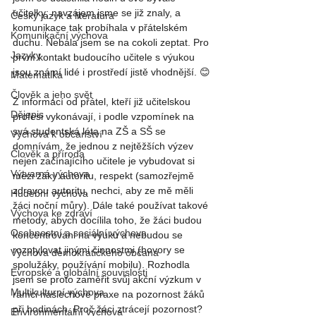
učitelky; navzájem jsme se již znaly, a 
Český jazyk a literatura
komunikace tak probíhala v přátelském 
Komunikační výchova
duchu. Nebála jsem se na cokoli zeptat. Pro 
Jazyky
první kontakt budoucího učitele s výukou 
jsou známí lidé i prostředí jistě vhodnější. 😊
Matematika
Člověk a jeho svět
Z informací od přátel, kteří již učitelskou 
Dějepis
profesi vykonávají, i podle vzpomínek na 
svá studentská léta na ZŠ a SŠ se 
Výchova k občanství
domnívám, že jednou z nejtěžších výzev 
Člověk a příroda
nejen začínajícího učitele je vybudovat si 
Výtvarná výchova
mezi žáky autoritu, respekt (samozřejmě 
zdravou autoritu, nechci, aby ze mě měli 
Hudební výchova
žáci noční můry). Dále také používat takové 
Výchova ke zdraví
metody, abych docílila toho, že žáci budou 
Osobnostní a sociální výchova
koncentrováni na výuku a nebudou se 
rozptylovat jinými činnostmi (hovory se 
Výchova demokratického občana
spolužáky, používání mobilu). Rozhodla 
Evropské a globální souvislosti
jsem se proto zaměřit svůj akční výzkum v 
Multikulturní výchova
rámci náslechové praxe na pozornost žáků 
při hodinách. Proč žáci ztrácejí pozornost? 
Environmentální výchova