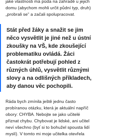
jaké vlastnosti má půda na zahradě u jejich 
domu (abychom mohli určit půdní typ, druh) 
„probrali se“ a začali spolupracovat. 
Stát před žáky a snažit se jim 
něco vysvětlit je jiné než u ústní 
zkoušky na VŠ, kde zkoušející 
problematiku ovládá. Žáci 
častokrát potřebují pohled z 
různých úhlů, vysvětlit různými 
slovy a na odlišných příkladech, 
aby danou věc pochopili.
Ráda bych zmínila ještě jednu často 
probíranou otázku, která je aktuální napříč 
obory: CHYBA. Nebojte se jako učitelé 
přiznat chybu. Chybovat je lidské, ani učitel 
neví všechno (byť si to bohužel spousta lidí 
myslí). V tomto mi moje učitelka otevřela 