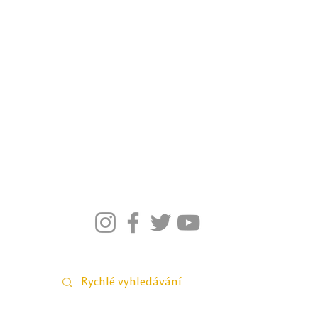
J
ak na etiketu
?
ress code.
české vysoké školy mají
ý
Videohra na téma virtuální bezpečnosti
na víc, říká Tomáš Fliegl
Jak připomenout Listopad 1939 a 1989?
M
ateriály pro Velikonoce a Vánoc
e
Pr
acovní listy pro občanské vzděláván
í
K
nihovnička pro češtinář
e