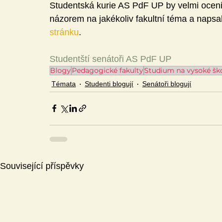
Studentská kurie AS PdF UP by velmi oceni­l
názorem na jakékoliv fakultní téma a napsal
stránku
.
Studentští senátoři AS PdF UP
Blogy
Pedagogické fakulty
Studium na vysoké šk
Témata
Studenti blogují
Senátoři blogují
Související příspěvky