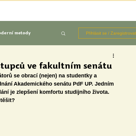
TÉMATA
KNIHOVNA ZDROJŮ
BLOGY
OČIMA STUD
Přihlásit se / Zaregistrova
derní metody
kluze
tupců ve fakultním senátu
torů se obrací (nejen) na studentky a 
Aktuálně
Výzkumy
jednání Akademického senátu PdF UP. Jedním 
í je zlepšení komfortu studijního života. 
těšit?
udentů