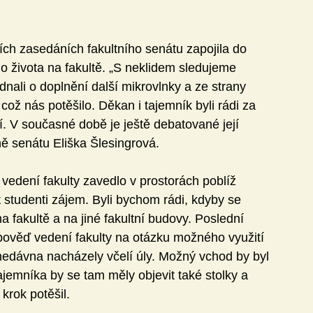
ch zasedáních fakultního senátu zapojila do 
ho života na fakultě. „S neklidem sledujeme 
dnali o doplnění další mikrovlnky a ze strany 
 což nás potěšilo. Děkan i tajemník byli rádi za 
ní. V současné době je ještě debatované její 
ě senátu Eliška Šlesingrová. 
 vedení fakulty zavedlo v prostorách poblíž 
studenti zájem. Byli bychom rádi, kdy­by se 
na fakultě a na jiné fakultní budovy. Poslední 
dpověď vedení fakulty na otázku možného využití 
onedávna nacházely včelí úly. Možný vchod by byl 
ajemníka by se tam měly objevit také stolky a 
krok potěšil. 