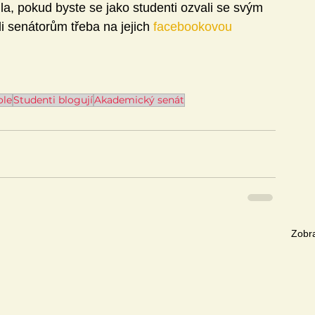
a, pokud byste se jako studenti ozvali se svým 
i senátorům třeba na jejich 
facebookovou 
ole
Studenti blogují
Akademický senát
Zobra