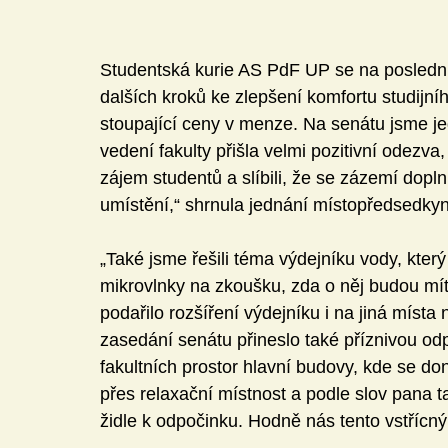
Studentská kurie AS PdF UP se na posled­ní
dalších kroků ke zlepšení komfortu studijní
stoupající ceny v menze. Na sená­tu jsme je
vedení fakulty přišla velmi pozitivní odezva,
zájem studentů a slí­bili, že se zázemí dopl
umístění,“ shrnula jednání místopředsedkyn
„Také jsme řešili téma výdejníku vody, který
mikrovlnky na zkoušku, zda o něj budou mít 
podařilo rozšíření výdejníku i na jiná místa 
zasedání senátu přineslo také pří­znivou o
fakultních prostor hlavní budovy, kde se d
přes relaxační míst­nost a podle slov pana t
židle k odpočinku. Hodně nás tento vstřícný 