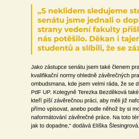
„S neklidem sledujeme sto
sená­tu jsme jednali o dop
strany vedení fakulty přiš
nás potěšilo. Děkan i taje
studentů a slí­bili, že se z
Jako zástupce senátu jsem také členem pra
kvalifikač­ní normy ohledně závěrečných prac
ombudsmana, kde jsem velmi ráda, že se da
PdF UP. Kolegyně Terezka Bezdě­ková také p
kteří píší závěrečnou práci, aby měli již n
přímo vpisovat, anebo podle něhož by si moh
naformátování závě­rečné práce. Na toto tém
jak to dopadne,“ dodává Eliška Šlesingrová