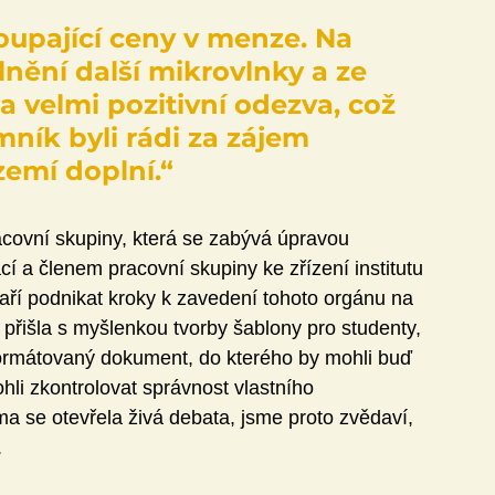
upající ceny v menze. Na 
lnění další mikrovlnky a ze 
la velmi pozitivní odezva, což 
mník byli rádi za zájem 
ázemí doplní.“
covní skupiny, která se zabývá úpravou 
í a členem pracovní skupiny ke zřízení insti­tutu 
ří podnikat kroky k zavedení tohoto orgánu na 
řišla s myšlenkou tvorby šablony pro studenty, 
aformátovaný dokument, do kterého by mohli buď 
li zkontrolovat správnost vlastního 
a se otevřela živá debata, jsme proto zvědaví, 
.