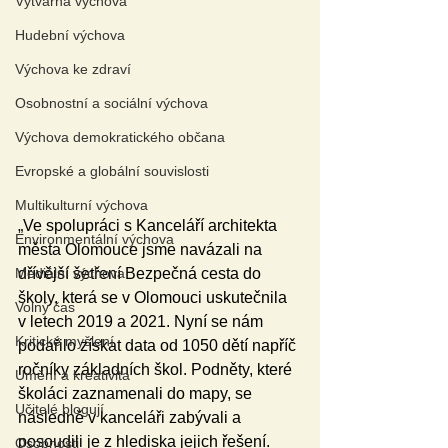
Výtvarná výchova
Hudební výchova
Výchova ke zdraví
Osobnostní a sociální výchova
Výchova demokratického občana
Evropské a globální souvislosti
Multikulturní výchova
„Ve spolupráci s Kanceláří architekta 
Environmentální výchova
města Olomouce jsme navázali na 
Mediální výchova
dřívější šetření Bezpečná cesta do 
školy, která se v Olomouci uskutečnila 
Volný čas
v letech 2019 a 2021. Nyní se nám 
Kritické myšlení
podařilo získat data od 1050 dětí napříč 
ročníky základních škol. Podněty, které 
Umění a kreativita
školáci zaznamenali do mapy, se 
Učitelé blogují
následně v kanceláři zabývali a 
posoudili je z hlediska jejich řešení. 
Osobnosti