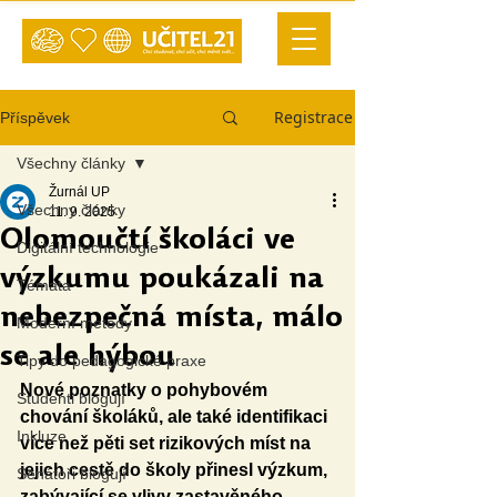
Registrace
Příspěvek
Všechny články
Žurnál UP
Všechny články
11. 9. 2025
Olomoučtí školáci ve
Digitální technologie
výzkumu poukázali na
Témata
nebezpečná místa, málo
Moderní metody
se ale hýbou
Tipy do pedagogické praxe
Nové poznatky o pohybovém 
Studenti blogují
chování školáků, ale také identifikaci 
Inkluze
více než pěti set rizikových míst na 
jejich cestě do školy přinesl výzkum, 
Senátoři blogují
zabývající se vlivy zastavěného 