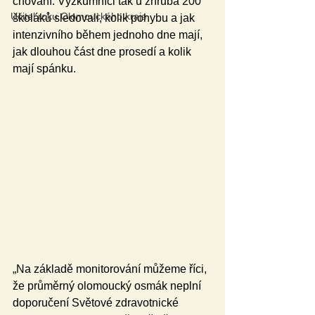
chování. Výzkumníci tak u zhruba 200 
Učitel roku Olomouckého kraje
školáků sledovali, kolik pohybu a jak 
intenzivního během jednoho dne mají, 
jak dlouhou část dne prosedí a kolik 
mají spánku.
„Na základě monitorování můžeme říci, 
že průměrný olomoucký osmák neplní 
doporučení Světové zdravotnické 