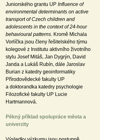
Juniorského grantu UP 
Influence of 
environmental determinants on active 
transport of Czech children and 
adolescents in the context of 24-hour 
behavioural patterns
. Kromě Michala 
Vorlíčka jsou členy řešitelského týmu 
kolegové z Institutu aktivního životního 
stylu Josef Mitáš, Jan Dygrýn, David 
Janda a Lukáš Rubín, dále Jaroslav 
Burian z katedry geoinformatiky 
Přírodovědecké fakulty UP 
a doktorandka katedry psychologie 
Filozofické fakulty UP Lucie 
Hartmannová.
Pěkný příklad spolupráce města a 
univerzity
Výsledky výzkumu jsou postupně 