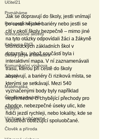
Učitel21
Pomáháme
Jak se dopravují do školy, jestli vnímají 
Pedagogická praxe
po cestě nějaké bariéry nebo jestli se 
cítí v okolí školy bezpečně – mimo jiné 
Volnočasové aktivity
na tyto otázky odpovídali žáci a žákyně 
Knihovna DVZ
olomouckých základních škol v 
dotazníku, jehož součástí byla i 
Český jazyk a literatura
interaktivní mapa. V ní zaznamenávali 
Komunikační výchova
trasu, kterou při cestě do školy 
absolvují, a bariéry či riziková místa, se 
Jazyky
kterými se setkávají. Mezi 540 
Matematika
vyznačenými body byly například 
Člověk a jeho svět
nepřehledné či chybějící přechody pro 
chodce, nebezpečné úseky ulic, kde 
Dějepis
řidiči jezdí rychleji, nebo lokality, kde se 
Výchova k občanství
soustředí obtěžující spoluobčané.
Člověk a příroda