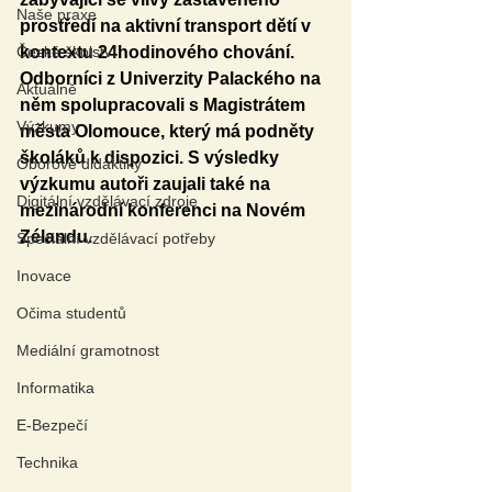
Naše praxe
prostředí na aktivní transport dětí v 
České školství
kontextu 24hodinového chování. 
Odborníci z Univerzity Palackého na 
Aktuálně
něm spolupracovali s Magistrátem 
Výzkumy
města Olomouce, který má podněty 
školáků k dispozici. S výsledky 
Oborové didaktiky
výzkumu autoři zaujali také na 
Digitální vzdělávací zdroje
mezinárodní konferenci na Novém 
Zélandu.
Speciální vzdělávací potřeby
Inovace
Očima studentů
Mediální gramotnost
Informatika
E-Bezpečí
Technika