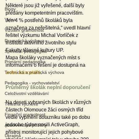
Některé jsou již vyřešené, další byly 
Blogy
předány kompetentním pracovištím. 
Videa
Jen 4 % postřehů školáků byla 
označena za neřešitelná,“ uvedl hlavní 
Vizuální gramotnost
řešitel výzkumu Michal Vorlíček z 
Dramatická výchova
Institutu aktivního životního stylu 
Fakulty tělesné kultury UP.
Speciální pedagogika
Mapa školáky vyznačených míst s 
Primární pedagogika
informacemi o řešení je dostupná na 
Technická a praktická výchova
webu kanceláře
.
Pedagogika - vychovatelství
Průměrný školák neplní doporučení
Celoživotní vzdělávání
Na deseti vybraných školách v různých 
Tělesná výchova
částech Olomouce žáci osmých tříd 
Finanční gramotnost
vedle vyplnění dotazníku také po dobu 
jednoho týdne nosili ActiveGraph, 
Absolventské příběhy
přístroj monitorující jejich pohybové 
Ukrajina