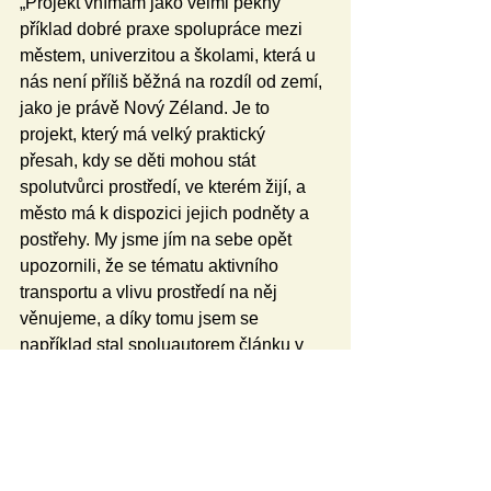
„Projekt vnímám jako velmi pěkný 
příklad dobré praxe spolupráce mezi 
městem, univerzitou a školami, která u 
nás není příliš běžná na rozdíl od zemí, 
jako je právě Nový Zéland. Je to 
projekt, který má velký praktický 
přesah, kdy se děti mohou stát 
spolutvůrci prostředí, ve kterém žijí, a 
město má k dispozici jejich podněty a 
postřehy. My jsme jím na sebe opět 
upozornili, že se tématu aktivního 
transportu a vlivu prostředí na něj 
věnujeme, a díky tomu jsem se 
například stal spoluautorem článku v 
International Journal of Behavioral 
Nutrition and Physical Activity
, který 
patří mezi přední odborné časopisy v 
našem oboru,“ uzavřel Michal Vorlíček 
s tím, že si cení i podpory, která se mu 