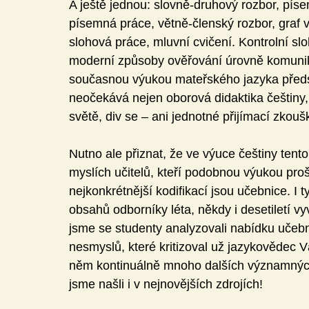
A ještě jednou: slovně-druhový rozbor, pís
písemná práce, větně-členský rozbor, graf v
slohová práce, mluvní cvičení. Kontrolní sl
moderní způsoby ověřování úrovně komunika
současnou výukou mateřského jazyka předs
neočekává nejen oborová didaktika češtiny,
světě, div se – ani jednotné přijímací zkouš
Nutno ale přiznat, že ve výuce češtiny tento
myslích učitelů, kteří podobnou výukou prošl
nejkonkrétnější kodifikací jsou učebnice. I ty
obsahů odborníky léta, někdy i desetiletí v
jsme se studenty analyzovali nabídku učebn
nesmyslů, které kritizoval už jazykovědec Vá
něm kontinuálně mnoho dalších významných o
jsme našli i v nejnovějších zdrojích!