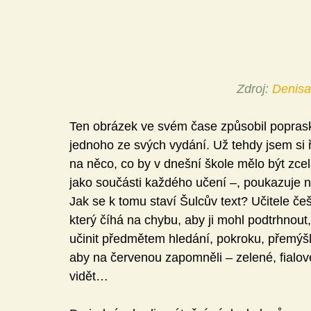
Zdroj: 
Denisa
Ten obrázek ve svém čase způsobil poprask 
jednoho ze svých vydání. Už tehdy jsem si 
na něco, co by v dnešní škole mělo být zcel
jako součásti každého učení –, poukazuje na
Jak se k tomu staví Šulcův text? Učitele češ
který číhá na chybu, aby ji mohl podtrhnout,
učinit předmětem hledání, pokroku, přemý
aby na červenou zapomněli – zelené, fialo
vidět…