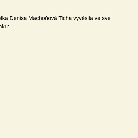
elka Denisa Machoňová Tichá vyvěsila ve své 
nku: 