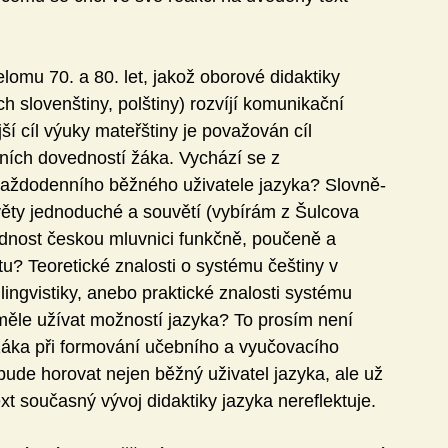
omu 70. a 80. let, jakož oborové didaktiky 
h slovenštiny, polštiny) rozvíjí komunikační 
ší cíl výuky mateřštiny je považován cíl 
ních dovedností žáka. Vychází se z 
 každodenního běžného uživatele jazyka? Slovně-
věty jednoduché a souvětí (vybírám z Šulcova 
ednost českou mluvnici funkčně, poučeně a 
xtu? Teoretické znalosti o systému češtiny v 
ingvistiky, anebo praktické znalosti systému 
měle užívat možností jazyka? To prosím není 
žáka při formování učebního a vyučovacího 
nebude horovat nejen běžný uživatel jazyka, ale už 
ext současný vývoj didaktiky jazyka nereflektuje. 