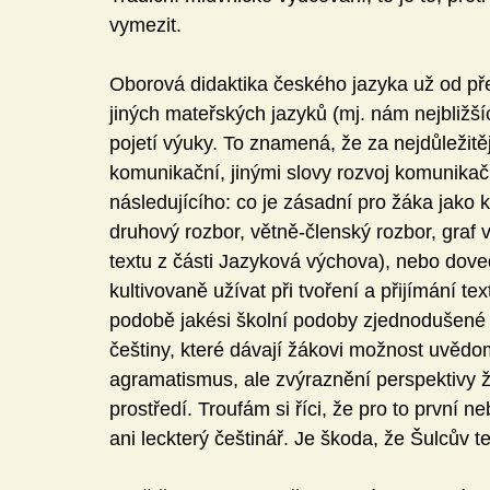
vymezit. 
Oborová didaktika českého jazyka už od přel
jiných mateřských jazyků (mj. nám nejbližšíc
pojetí výuky. To znamená, že za nejdůležitěj
komunikační, jinými slovy rozvoj komunikač
následujícího: co je zásadní pro žáka jako
druhový rozbor, větně-členský rozbor, graf 
textu z části Jazyková výchova), nebo dov
kultivovaně užívat při tvoření a přijímání te
podobě jakési školní podoby zjednodušené l
češtiny, které dávají žákovi možnost uvědo
agramatismus, ale zvýraznění perspektivy 
prostředí. Troufám si říci, že pro to první 
ani leckterý češtinář. Je škoda, že Šulcův t