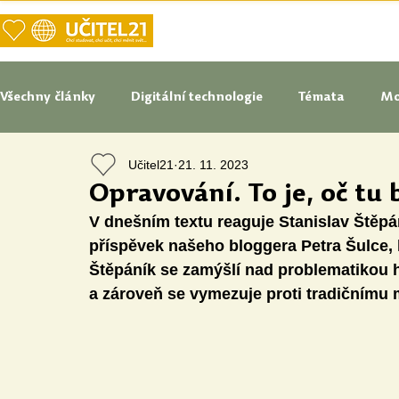
DOMŮ
NAŠE VIZE UČITELSTVÍ
Všechny články
Digitální technologie
Témata
Mo
Učitel21
21. 11. 2023
Tipy do pedagogické praxe
Studenti blogují
In
Opravování. To je, oč tu 
V dnešním textu reaguje Stanislav Štěpán
Senátoři blogují
Naše praxe
České školství
příspěvek našeho bloggera Petra Šulce, k
Štěpáník se zamýšlí nad problematikou h
a zároveň se vymezuje proti tradičnímu
Oborové didaktiky
Digitální vzdělávací zdroje
Speciální vzdělávací potřeby
Inovace
Očima st