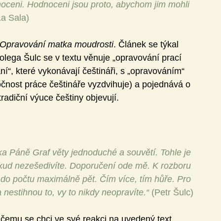
noceni. Hodnoceni jsou proto, abychom jim mohli 
La Sala)
Opravování matka moudrosti
. Článek se týkal 
olega Šulc se v textu věnuje „opravování prací 
í“, které vykonávají češtináři, s „opravováním“ 
očnost práce češtináře vyzdvihuje) a pojednává o 
radiční výuce češtiny objevují.
ka Páně Graf věty jednoduché a souvětí. Tohle je 
okud nezešedivíte. Doporučení ode mě. K rozboru 
do počtu maximálně pět. Čím více, tím hůře. Pro 
 nestihnou to, vy to nikdy neopravíte.“ 
(Petr Šulc)
i čemu se chci ve své reakci na uvedený text 