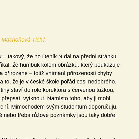
 Machoňová Tichá
– takový, že ho Deník N dal na přední stránku 
říkal, že humbuk kolem obrázku, který poukazuje 
a přirozené – totiž vnímání přirozenosti chyby 
 to, že je v české škole pořád cosi nedobrého. 
tiny staví do role korektora s červenou tužkou, 
 přepsat, vytknout. Namísto toho, aby ji mohl 
šlení. Mimochodem svým studentům doporučuju, 
vé nebo třeba růžové poznámky jsou taky dobře 