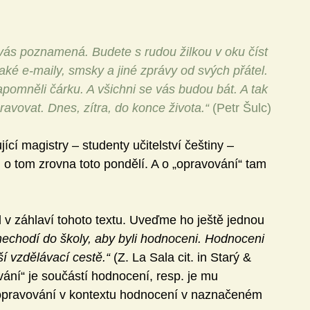
vás poznamená. Budete s rudou žilkou v oku číst 
 také e-maily, smsky a jiné zprávy od svých přátel. 
pomněli čárku. A všichni se vás budou bát. A tak 
avovat. Dnes, zítra, do konce života.“ 
(Petr Šulc)
í magistry – studenty učitelství češtiny – 
o tom zrovna toto pondělí. A o „opravování“ tam 
 v záhlaví tohoto textu. Uveďme ho ještě jednou 
nechodí do školy, aby byli hodnoceni. Hodnoceni 
í vzdělávací cestě.“
 (Z. La Sala cit. in Starý & 
vání“ je součástí hodnocení, resp. je mu 
 opravování v kontextu hodnocení v naznačeném 