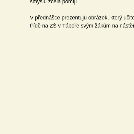
smyslu zcela pomíjí. 
V přednášce prezentuju obrázek, který učit
třídě na ZŠ v Táboře svým žákům na nástě