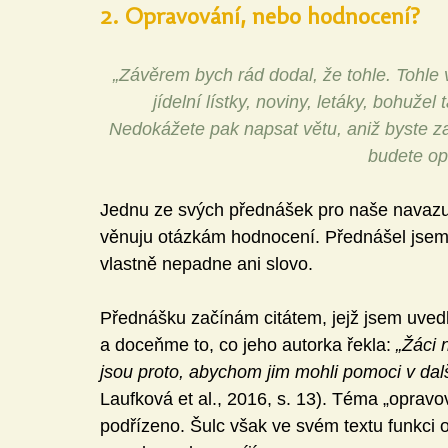
2. Opravování, nebo hodnocení?
„Závěrem bych rád dodal, že tohle. Tohle 
jídelní lístky, noviny, letáky, bohužel
Nedokážete pak napsat větu, aniž byste za
budete opr
Jednu ze svých přednášek pro naše navazujíc
věnuju otázkám hodnocení. Přednášel jsem 
vlastně nepadne ani slovo. 
Přednášku začínám citátem, jejž jsem uvedl
a doceňme to, co jeho autorka řekla: 
„Žáci 
jsou proto, abychom jim mohli pomoci v dalš
Laufková et al., 2016, s. 13). Téma „opravo
podřízeno. Šulc však ve svém textu funkci