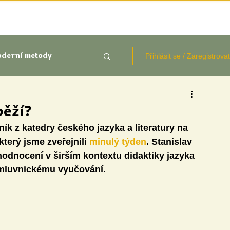
TÉMATA
KNIHOVNA ZDROJŮ
BLOGY
OČIMA STUD
Přihlásit se / Zaregistrova
derní metody
kluze
běží?
ík z katedry českého jazyka a literatury na 
Aktuálně
Výzkumy
terý jsme zveřejnili 
minulý týden
. Stanislav 
odnocení v širším kontextu didaktiky jazyka 
 mluvnickému vyučování.
udentů