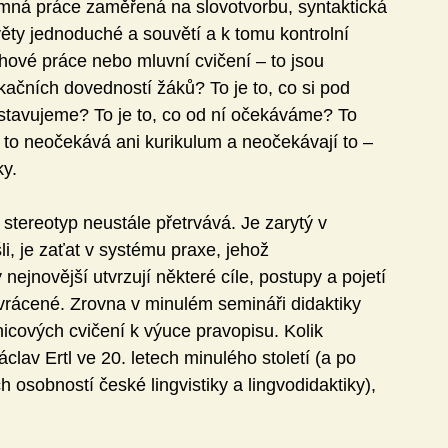
emná práce zaměřená na slovotvorbu, syntaktická 
ěty jednoduché a souvětí a k tomu kontrolní 
ohové práce nebo mluvní cvičení – to jsou 
čních dovedností žáků? To je to, co si pod 
tavujeme? To je to, co od ní očekáváme? To 
 to neočekává ani kurikulum a neočekávají to – 
ky.
 stereotyp neustále přetrvává. Je zarytý v 
i, je zaťat v systému praxe, jehož 
 nejnovější utvrzují některé cíle, postupy a pojetí 
yvrácené. Zrovna v minulém semináři didaktiky 
icových cvičení k výuce pravopisu. Kolik 
clav Ertl ve 20. letech minulého století (a po 
sobností české lingvistiky a lingvodidaktiky), 