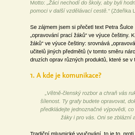
Motto: 
„Žáci nechodí do školy, aby byli hod
pomoci v další vzdělávací cestě.“
 (Zdeňka 
Se zájmem jsem si přečetl text Petra Šulce 
„opravování prací žáků“ ve výuce češtiny. K
žáků“ ve výuce češtiny: srovnává „opravován
učitelů jiných předmětů (v tomto směru nár
druzích oprav různých produktů, které se v t
1. A kde je komunikace?
„Větně-členský rozbor a chraň vás ru
šílenost. Ty grafy budete opravovat, d
předkládejte jednoznačné výpovědi, co 
žáky i pro vás. Oni se zblázní a
Tradiční mluvnické vyučování, to je to, prot