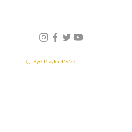
026–2021; Pedagogická fakulta Univerzity Palackého v Olomou
webmaster Petra Šobáňová