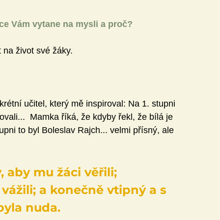
iace Vám vytane na mysli a proč?
 na život své žáky.
étní učitel, který mě inspiroval: Na 1. stupni 
vali...  Mamka říká, že kdyby řekl, že bílá je 
upni to byl Boleslav Rajch... velmi přísný, ale 
.
 aby mu žáci věřili; 
 vážili; a konečně vtipný a s 
byla nuda.