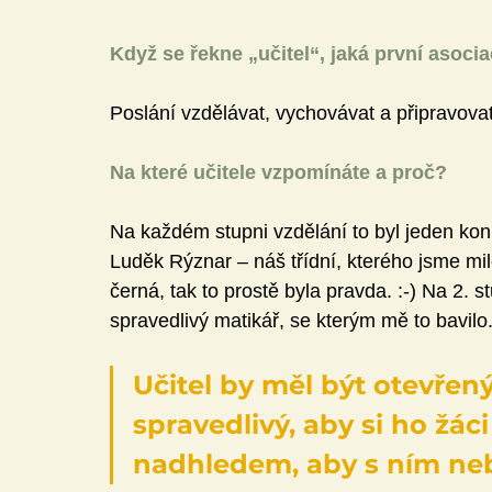
Když se řekne „učitel“, jaká první asoc
Poslání vzdělávat, vychovávat a připravovat
Na které učitele vzpomínáte a proč?
Na každém stupni vzdělání to byl jeden konkr
Luděk Rýznar – náš třídní, kterého jsme milo
černá, tak to prostě byla pravda. :-) Na 2. st
spravedlivý matikář, se kterým mě to bavilo
Učitel by měl být otevřený,
spravedlivý, aby si ho žáci
nadhledem, aby s ním ne