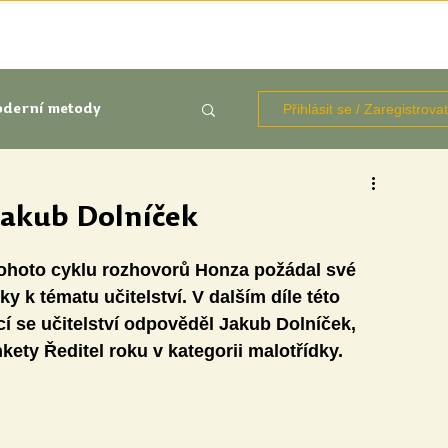
TÉMATA
KNIHOVNA ZDROJŮ
BLOGY
OČIMA STUD
Přihlásit se / Zaregistrova
derní metody
kluze
Jakub Dolníček
tohoto cyklu rozhovorů Honza požádal své 
Aktuálně
Výzkumy
y k tématu učitelství. V dalším díle této 
cí se učitelství odpověděl Jakub Dolníček, 
kety Ředitel roku v kategorii malotřídky.
udentů