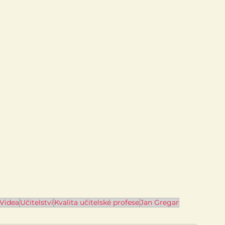
Videa
Učitelství
Kvalita učitelské profese
Jan Gregar