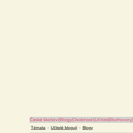
České školství
Blogy
Osobnosti
Učitelé
Rozhovory
Témata
Učitelé blogují
Blogy