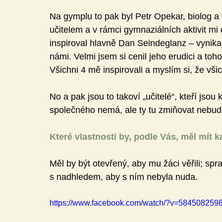
Na gymplu to pak byl Petr Opekar, biolog a 
učitelem a v rámci gymnaziálních aktivit m
inspiroval hlavně Dan Seindeglanz – vynikaj
námi. Velmi jsem si cenil jeho erudici a toho
Všichni 4 mě inspirovali a myslím si, že vš
No a pak jsou to takoví „učitelé“, kteří jsou
společného nemá, ale ty tu zmiňovat nebudu
Které vlastnosti by, podle Vás, měl mít k
Měl by být otevřený, aby mu žáci věřili; spra
s nadhledem, aby s ním nebyla nuda.
https://www.facebook.com/watch/?v=584508259