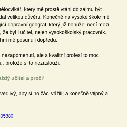
tělocvikář, který mě prostě vtáhl do zájmu být 
i dal velikou důvěru. Konečně na vysoké škole mě 
ící dopravní geograf, který již bohužel není mezi 
, že byl i učitel, nejen vysokoškolský pracovník.
ichni mě posunuli dopředu.
 k nezapomenutí, ale s kvalitní profesí to moc 
, protože si to nezaslouží.
aždý učitel a proč?
vedlivý, aby si ho žáci vážili; a konečně vtipný a 
805380