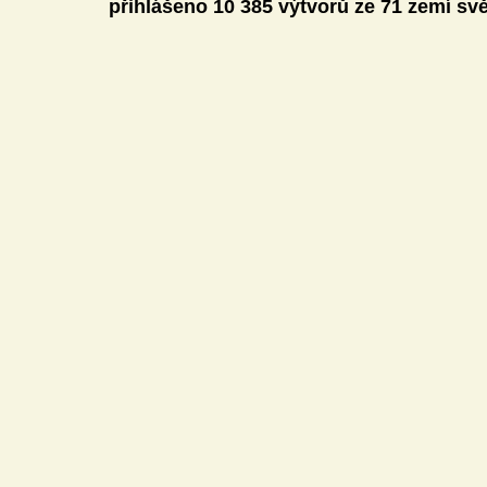
přihlášeno 10 385 výtvorů ze 71 zemí svě
Mediální gramotnost
Informatika
E-Bezpečí
Pomáháme
Pedagogická praxe
Volnočasové akt
Český jazyk a literatura
Komunikační výchova
Člověk a jeho svět