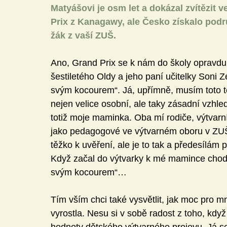
Matyášovi je osm let a dokázal zvítězit 
Prix z Kanagawy, ale Česko získalo podruh
žák z vaší ZUŠ.
Ano, Grand Prix se k nám do školy opravdu v
šestiletého Oldy a jeho paní učitelky Soni 
svým kocourem“. Já, upřímně, musím toto té
nejen velice osobní, ale taky zásadní vzhle
totiž moje maminka. Oba mí rodiče, výtvarní
jako pedagogové ve výtvarném oboru v ZUŠ v
těžko k uvěření, ale je to tak a předesílám 
Když začal do výtvarky k mé mamince chodit
svým kocourem“…
Tím vším chci také vysvětlit, jak moc pro mn
vyrostla. Nesu si v sobě radost z toho, kd