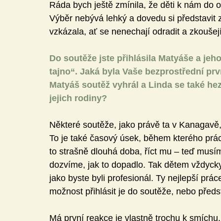
Ráda bych ještě zmínila, že děti k nám do 
Výběr nebývá lehký a dovedu si představit z
vzkázala, ať se nenechají odradit a zkoušejí
Do soutěže jste přihlásila Matyáše a jeh
tajno“. Jaká byla Vaše bezprostřední prv
Matyáš soutěž vyhrál a Linda se také hez
jejich rodiny?
Některé soutěže, jako právě ta v Kanagavě, 
To je také časový úsek, během kterého práce 
to strašně dlouhá doba, říct mu – teď mus
dozvíme, jak to dopadlo. Tak dětem vždyck
jako byste byli profesionál. Ty nejlepší prác
možnost přihlásit je do soutěže, nebo předst
Má první reakce je vlastně trochu k smíchu, 