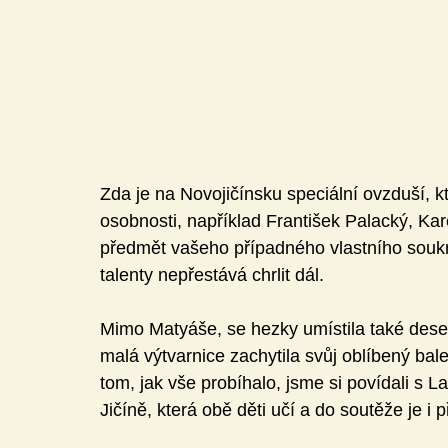
Zda je na Novojičínsku speciální ovzduší, k
osobnosti, například František Palacký, Ka
předmět vašeho případného vlastního soukro
talenty nepřestává chrlit dál. 
Mimo Matyáše, se hezky umístila také deset
malá výtvarnice zachytila svůj oblíbený ba
tom, jak vše probíhalo, jsme si povídali s
Jičíně, která obě děti učí a do soutěže je i př