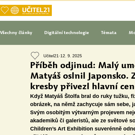
DOMŮ
NAŠE VIZE UČITELSTVÍ
Všechny články
Digitální technologie
Témata
Mo
Učitel21
12. 9. 2025
Tipy do pedagogické praxe
Studenti blogují
In
Příběh odjinud: Malý umě
Matyáš oslnil Japonsko. 
Senátoři blogují
Naše praxe
České školství
kresby přivezl hlavní ce
Když Matyáš Štolfa bral do ruky tužku, fi
obrázek, na němž zachycuje sám sebe, ja
Oborové didaktiky
Digitální vzdělávací zdroje
Svým osobitým výtvarným projevem nejen
akademiků či galeristů, ale ze světové 
Children’s Art Exhibition suverénně odne
Speciální vzdělávací potřeby
Inovace
Očima st