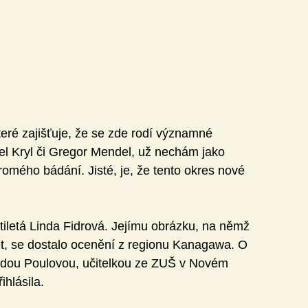
teré zajišťuje, že se zde rodí významné 
rel Kryl či Gregor Mendel, už nechám jako 
mého bádání. Jisté, je, že tento okres nové 
iletá Linda Fidrová. Jejímu obrázku, na němž 
let, se dostalo ocenění z regionu Kanagawa. O 
 Ladou Poulovou, učitelkou ze ZUŠ v Novém 
ihlásila.