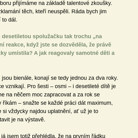
oboru přijímáme na základě talentové zkoušky. 
klamání těch, kteří neuspěli. Ráda bych jim 
 to dál.
o desetiletou spolužačku tak trochu „na 
ní reakce, když jste se dozvěděla, že právě 
ky umístila? A jak reagovaly samotné děti a 
jsou bienále, konají se tedy jednou za dva roky. 
vznikají. Pro šesti – osmi – i desetileté dítě je 
íme na něčem moc zapracovat a za rok se 
y říkám – snažte se každé práci dát maximum, 
e si vždycky najdou uplatnění, ať už je to 
avit je na výstavě. 
já jsem totiž přehlédla, že na prvním řádku 