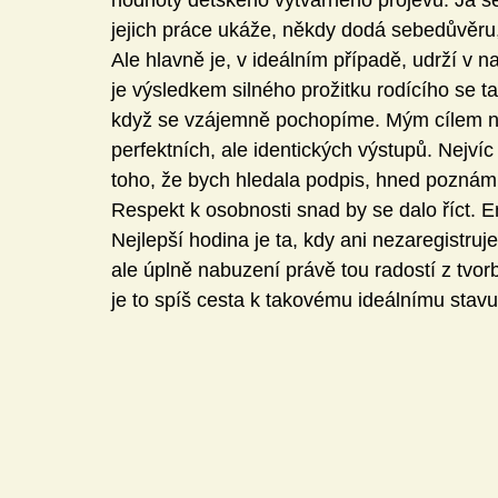
hodnoty dětského výtvarného projevu. Já se
jejich práce ukáže, někdy dodá sebedůvěru,
Ale hlavně je, v ideálním případě, udrží v 
je výsledkem silného prožitku rodícího se ta
když se vzájemně pochopíme. Mým cílem ne
perfektních, ale identických výstupů. Nejvíc
toho, že bych hledala podpis, hned poznám, 
Respekt k osobnosti snad by se dalo říct. E
Nejlepší hodina je ta, kdy ani nezaregistru
ale úplně nabuzení právě tou radostí z tvor
je to spíš cesta k takovému ideálnímu stavu