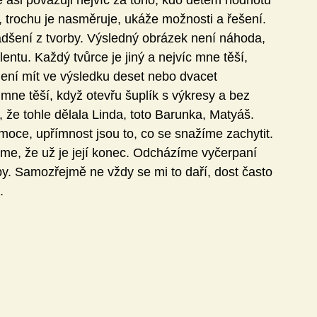
 asi považuji nejvíc za toho, kdo dětem hodnotu 
 trochu je nasměruje, ukáže možnosti a řešení. 
nadšení z tvorby. Výsledný obrázek není náhoda, 
lentu.
Každý tvůrce je jiný a nejvíc mne těší, 
ní mít ve výsledku deset nebo dvacet 
 mne těší, když otevřu šuplík s výkresy a bez 
že tohle dělala Linda, toto Barunka, Matyáš.  
moce, upřímnost jsou to, co se snažíme zachytit. 
jeme, že už je její konec. Odcházíme vyčerpaní 
by. Samozřejmě ne vždy se mi to daří, dost často 
.