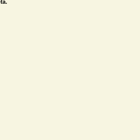
ta.
Technika
Učitel21
ivity
Knihovna DVZ
Jazyky
Matematika