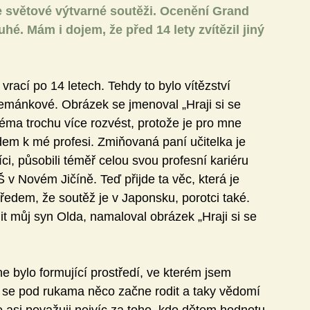
ve světové výtvarné soutěži. Ocenění Grand 
é. Mám i dojem, že před 14 lety zvítězil jiný 
rací po 14 letech. Tehdy to bylo vítězství 
Zemánkové. Obrázek se jmenoval „Hraji si se 
ma trochu více rozvést, protože je pro mne 
dem k mé profesi. Zmiňovaná paní učitelka je 
ci, působili téměř celou svou profesní kariéru 
 Novém Jičíně. Teď přijde ta věc, která je 
předem, že soutěž je v Japonsku, porotci také. 
 můj syn Olda, namaloval obrázek „Hraji si se 
e bylo formující prostředí, ve kterém jsem 
yž se pod rukama něco začne rodit a taky vědomí 