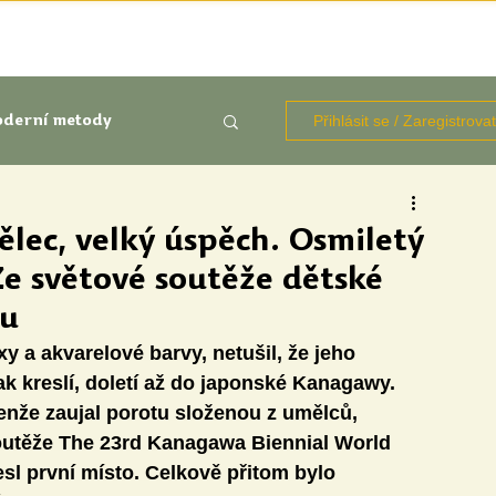
TÉMATA
KNIHOVNA ZDROJŮ
BLOGY
OČIMA STUD
Přihlásit se / Zaregistrova
derní metody
kluze
lec, velký úspěch. Osmiletý
Ze světové soutěže dětské
Aktuálně
Výzkumy
nu
xy a akvarelové barvy, netušil, že jeho 
k kreslí, doletí až do japonské Kanagawy. 
že zaujal porotu složenou z umělců, 
soutěže The 23rd Kanagawa Biennial World 
sl první místo. Celkově přitom bylo 
udentů